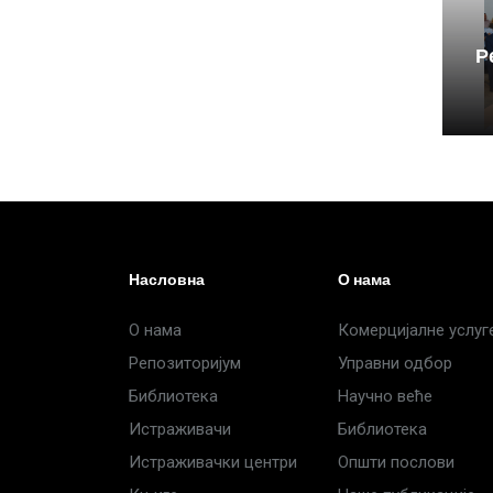
Р
Насловна
О нама
О нама
Комерцијалне услуг
Репозиторијум
Управни одбор
Библиотека
Научно веће
Истраживачи
Библиотека
Истраживачки центри
Општи послови