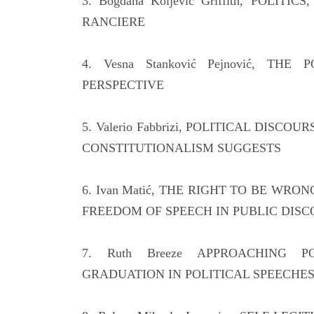
3. Bogdana Koljević Griffith, POLI
RANCIERE
4. Vesna Stanković Pejnović, T
PERSPECTIVE
5. Valerio Fabbrizi, POLITICAL DIS
CONSTITUTIONALISM SUGGESTS
6. Ivan Matić, THE RIGHT TO BE WR
FREEDOM OF SPEECH IN PUBLIC DIS
7. Ruth Breeze APPROACHING P
GRADUATION IN POLITICAL SPEECHE