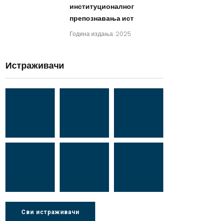
институционалног
препознавања ист
Година издања: 2025
Истраживачи
Др Миша
Зоран
Др Марија
Стојадиновић
Милошевић
Ђорић
Др Љубиша
Др Нада
Миломир
Сви истраживачи