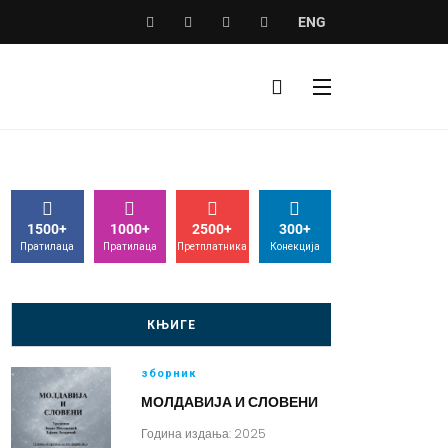
ENG
1500+
1000+
2500+
300+
Пратилаца
Пратилаца
Претплатника
Конекција
КЊИГЕ
зборник
МОЛДАВИЈА И СЛОВЕНИ
Година издања: 2025