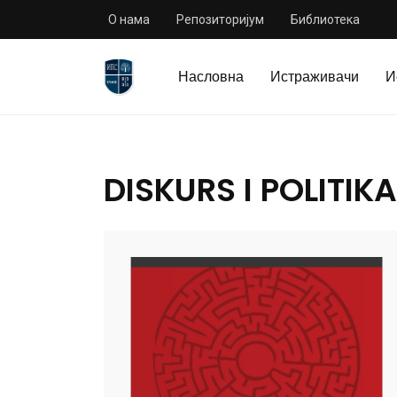
О нама
Репозиторијум
Библиотека
Насловна
Истраживачи
И
DISKURS I POLITIKA