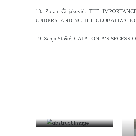
18. Zoran Ćirjaković, THE IMPORT
UNDERSTANDING THE GLOBALIZATION
19. Sanja Stošić, CATALONIA’S SECESS
Комерцијалне
услуге