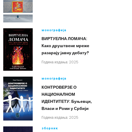
монографија
ВИРТУЕЛНА ЛОМАЧА:
Како друштвене мреже
разарају јавну дебату?
Година издања: 2025
монографија
КОНТРОВЕРЗЕ О
НАЦИОНАЛНОМ
ИДЕНТИТЕТУ: Буњевци,
Власи и Роми у Србији
Година издања: 2025
зборник