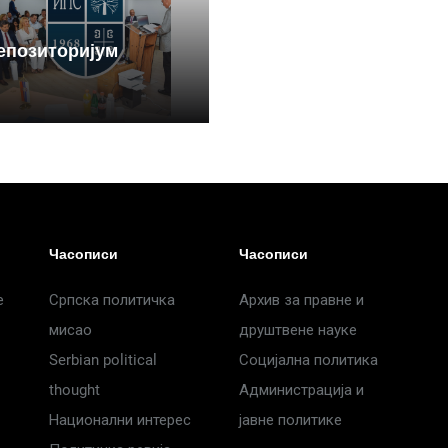
епозиторијум
Часописи
Часописи
е
Српска политичка
Архив за правне и
мисао
друштвене науке
Serbian political
Социјална политика
thought
Администрација и
Национални интерес
јавне политике