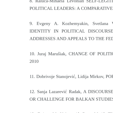
8. Raluca-Mihaela Levonian SELF-LE
POLITICAL LEADERS: A COMPARATIV
9. Evgeny A. Kozhemyakin, Svetla
IDENTITY IN POLITICAL DISCOUR
ADDRESSES AND APPEALS TO THE FE
10. Juraj Marušiak, CHANGE OF POL
2010
11. Dobrivoje Stanojević, Lidija Mirk
12. Sanja Lazarević Radak, A DISCO
OR CHALLENGE FOR BALKAN STUDIE