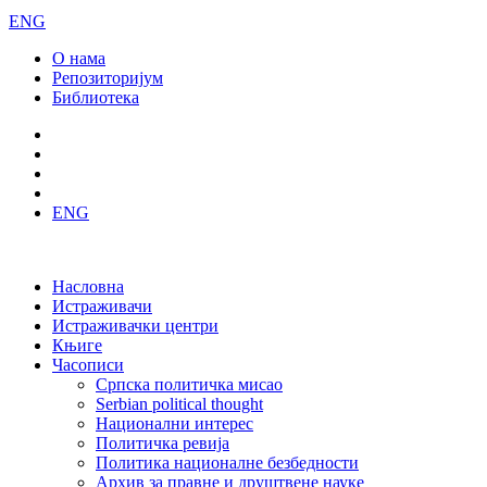
ENG
О нама
Репозиторијум
Библиотека
ENG
Насловна
Истраживачи
Истраживачки центри
Књиге
Часописи
Српска политичка мисао
Serbian political thought
Национални интерес
Политичка ревија
Политика националне безбедности
Архив за правне и друштвене науке