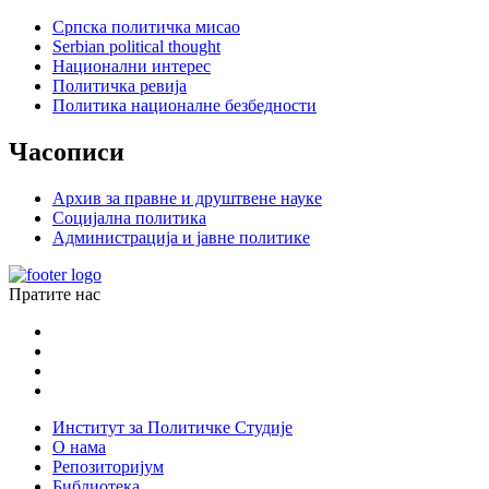
Српска политичка мисао
Serbian political thought
Национални интерес
Политичка ревија
Политика националне безбедности
Часописи
Архив за правне и друштвене науке
Социјална политика
Администрација и јавне политике
Пратите нас
Институт за Политичке Студије
О нама
Репозиторијум
Библиотека