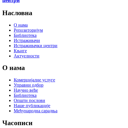
центри
Насловна
О нама
Репозиторијум
Библиотека
Истраживачи
Истраживачки центри
Књиге
Актуелности
О нама
Комерцијалне услуге
Управни одбор
Научно веће
Библиотека
Општи послови
Наше публикације
Међународна сарадња
Часописи