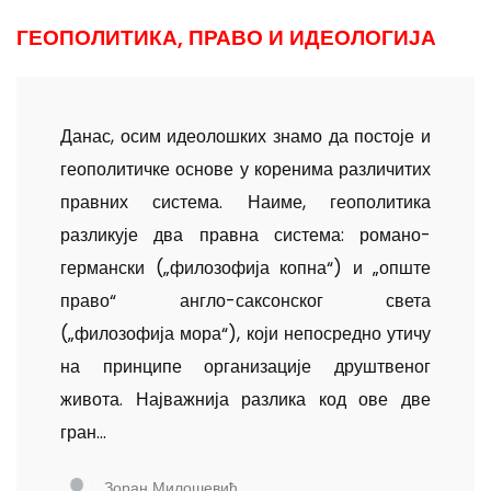
ГЕОПОЛИТИКА, ПРАВО И ИДЕОЛОГИЈА
Данас, осим идеолошких знамо да постоје и
геополитичке основе у коренима различитих
правних система. Наиме, геополи­тика
разликује два правна система: романо-
германски („филозофија копна“) и „опште
право“ англо-саксонског света
(„филозофија мора“), који непосредно утичу
на принципе организације друштвеног
живота. Најважнија разлика код ове две
гран...
Зоран Милошевић