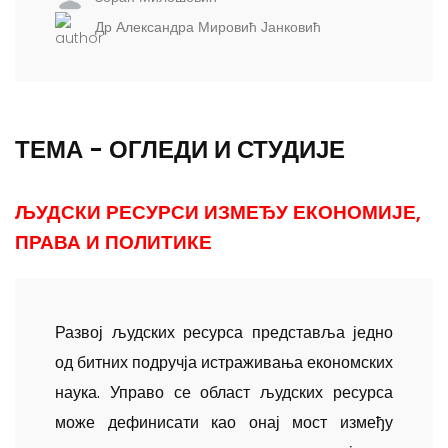
Др Александра Мировић Јанковић
ТЕМА - ОГЛЕДИ И СТУДИЈЕ
ЉУДСКИ РЕСУРСИ ИЗМЕЂУ ЕКОНОМИЈЕ,
ПРАВА И ПОЛИТИКЕ
Развој људских ресурса представља једно
од битних подручја истраживања економских
наука. Управо се област људских ресур­са
може дефинисати као онај мост између