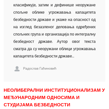
класификује, затим и дефинише неоружане
спољне облике угрожавања капацитета
безбедности државе и укаже на опасност од
на изглед безазленог деловања одређених
спољних група и организација по интегралну
безбедност државе. Аутор овог текста
сматра да су неоружани облици угрожавања
капацитета безбедности државе...
Радослав Гаћиновић
НЕОЛИБЕРАЛНИ ИНСТИТУЦИОНАЛИЗАМ У
МЕЂУНАРОДНИМ ОДНОСИМА И
СТУДИЈАМА БЕЗБЕДНОСТИ