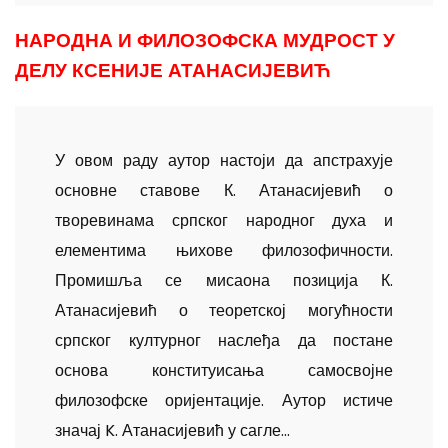
НАРОДНА И ФИЛОЗОФСКА МУДРОСТ У
ДЕЛУ КСЕНИЈЕ АТАНАСИЈЕВИЋ
У овом раду аутор настоји да апстрахује
основне ставове К. Атанасијевић о
творевинама српског народног духа и
елементима њихове филозофичности.
Промишља се мисаона позиција К.
Атанасијевић о теоретској могућности
српског културног наслеђа да постане
основа конституисања самосвојне
филозофске оријентације. Аутор истиче
значај K. Атанасијевић у сагле...