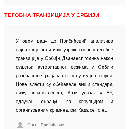
ТЕГОБНА ТРАНЗИЦИЈА У СРБИЈИ
У овом раду др Прибићевић анализира
најважније политичке узроке споре и тегобне
транзиције у Србији. Дванаест година након
рушења ауторитарног режима у Србији
разочарење грађана постигнутим је потпуно.
Нове власти су обећавале виши стандард,
нижу незапосленост, брзи улазак у ЕУ,
одлучан обрачун са корупцијом и
организованим криминалом. Када се то н...
Огњен Прибићевић