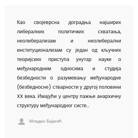
Као својеврсна доградња најширих
либералних политичких схватања,
неолиберализам и неолиберални
институционализам су један од кључних
теоријских приступа унутар науке о
међународним односима и студија
безбедности о разумевању међународне
(безбедносне) стварности у другој половини
XX века. Имајући у центру пажње анархичну
структуру међународног систе...
Младен Бајагић