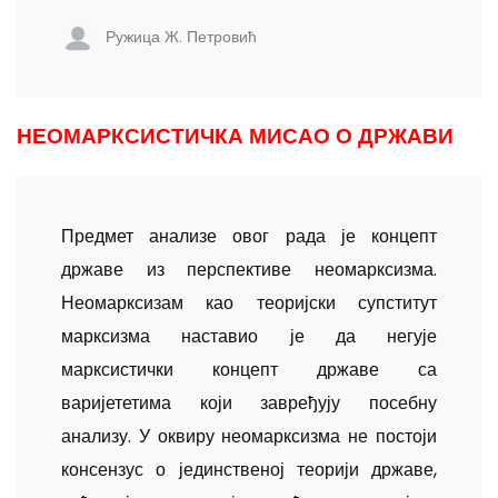
Ружица Ж. Петровић
НЕОМАРКСИСТИЧКА МИСАО О ДРЖАВИ
Предмет анализе овог рада је концепт
државе из перспекти­ве неомарксизма.
Неомарксизам као теоријски супститут
маркси­зма наставио је да негује
марксистички концепт државе са
варијететима који завређују посебну
анализу. У оквиру неомарксизма не постоји
консензус о јединственој теорији државе,