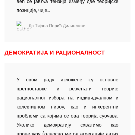
већ се јавља тензија између две теоријске
позиције, чије...
Др Тијана Перић Дилигенски
ДЕМОКРАТИЈА И РАЦИОНАЛНОСТ
У овом раду изложене су основне
претпоставке и резултати теорије
рационалног избора на индивидуалном и
колективном нивоу, као и инхерентни
проблеми са којима се ова теорија суочава.
Уколико демократију схватимо као
процедуру (односно метод агрегације датих