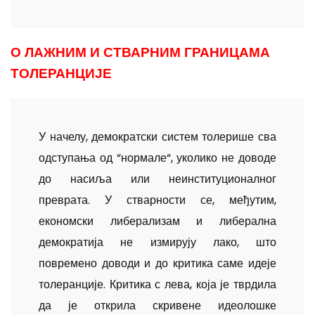
О ЛАЖНИМ И СТВАРНИМ ГРАНИЦАМА
ТОЛЕРАНЦИЈЕ
У начелу, демократски систем толерише сва
одступања од “нормале“, уколико не доводе
до насиља или неинституционалног
преврата. У стварности се, међутим,
економски либерализам и либерална
демократија не измирују лако, што
повремено доводи и до критика саме идеје
толеранције. Критика с лева, која је тврдила
да је открила скривене идеолошке