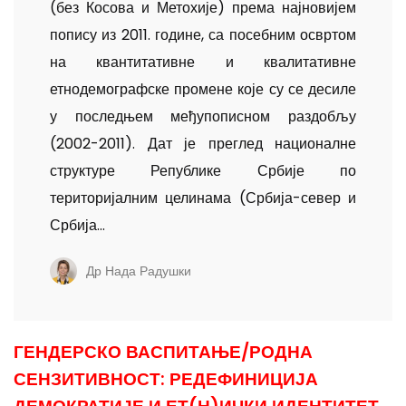
(без Косова и Метохије) према најновијем
попису из 2011. године, са посебним освртом
на квантитативне и квалитативне
етнодемографске проме­не које су се десиле
у последњем међупописном раздобљу
(2002-­2011). Дат је преглед националне
структуре Републике Србије по
територијалним целинама (Србија-север и
Србија...
Др Нада Радушки
ГЕНДЕРСКО ВАСПИТАЊЕ/РОДНА
СЕНЗИТИВНОСТ: РЕДЕФИНИЦИЈА