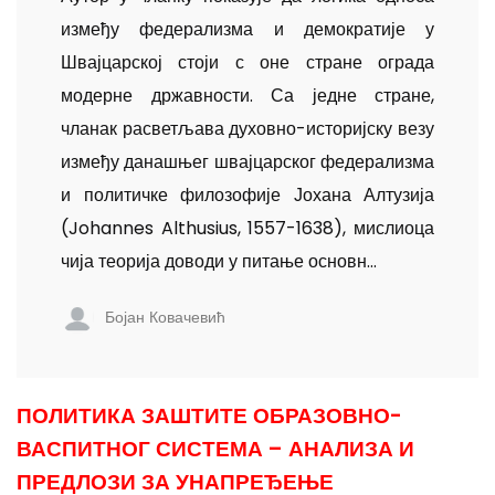
између федерали­зма и демократије у
Швајцарској стоји с оне стране ограда
модерне државности. Са једне стране,
чланак расветљава духовно-историјску везу
између данашњег швајцарског федерализма
и политичке филозофије Јохана Алтузија
(Johannes Althusius, 1557-1638), мислиоца
чија теорија доводи у питање основн...
Бојан Ковачевић
ПОЛИТИКА ЗАШТИТЕ ОБРАЗОВНО-
ВАСПИТНОГ СИСТЕМА – АНАЛИЗА И
ПРЕДЛОЗИ ЗА УНАПРЕЂЕЊЕ