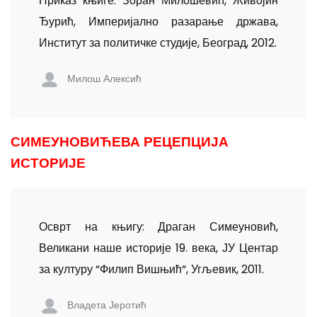
Приказ књиге: Зоран Милошевић, Живојин
Ђурић, Империјално разарање држава,
Институт за политичке студије, Београд, 2012.
Милош Алексић
СИМЕУНОВИЋЕВА РЕЦЕПЦИЈА
ИСТОРИЈЕ
Осврт на књигу: Драган Симеуновић,
Великани наше историје 19. века, ЈУ Центар
за културу “Филип Вишњић“, Угљевик, 2011.
Владета Јеротић