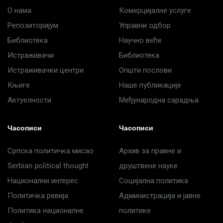
О нама
Комерцијалне услуге
Репозиторијум
Управни одбор
Библиотека
Научно веће
Истраживачи
Библиотека
Истраживачки центри
Општи послови
Књиге
Наше публикације
Актуелности
Међународна сарадња
Часописи
Часописи
Српска политичка мисао
Архив за правне и
Serbian political thought
друштвене науке
Национални интерес
Социјална политика
Политичка ревија
Администрација и јавне
Политика националне
политике