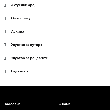
Актуелни број
О часопису
Архива
Упуство за ауторе
Упуство за рецезенте
Редакција
Насловна
О нама