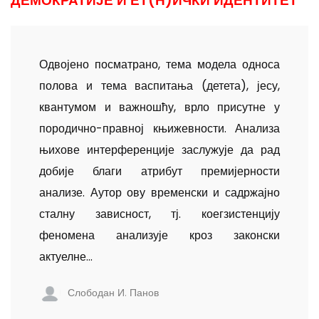
ДЕМОКРАТИЈЕ И ЕТ(Н)ИЧКИ ИДЕНТИТЕТ
Одвојено посматрано, тема модела односа
полова и тема васпитања (детета), јесу,
квантумом и важношћу, врло присутне у
породично-правној књижевности. Анализа
њихове интерференције заслужује да рад
добије благи атрибут премијерности
анализе. Аутор ову временски и садржајно
сталну зависност, тј. коегзистенцију
феномена анализује кроз законски
актуелне...
Слободан И. Панов