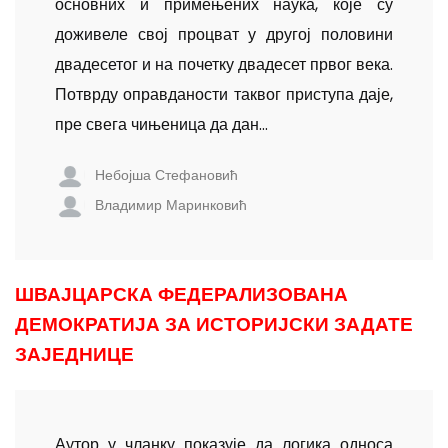
основних и примењених наука, које су
доживеле свој процват у другој половини
двадесетог и на почетку двадесет првог века.
Потврду оправданости таквог приступа даје,
пре свега чињеница да дан...
Небојша Стефановић
Владимир Маринковић
ШВАЈЦАРСКА ФЕДЕРАЛИЗОВАНА
ДЕМОКРАТИЈА ЗА ИСТОРИЈСКИ ЗАДАТЕ
ЗАЈЕДНИЦЕ
Аутор у чланку показује да логика односа