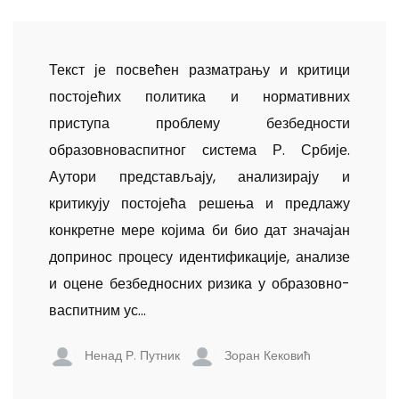
Текст је посвећен разматрању и критици
постојећих поли­тика и нормативних
приступа проблему безбедности
образовноваспитног система Р. Србије.
Аутори представљају, анализирају и
критикују постојећа решења и предлажу
конкретне мере којима би био дат значајан
допринос процесу идентификације, анализе
и оцене безбедносних ризика у образовно-
васпитним ус...
Ненад Р. Путник
Зоран Кековић