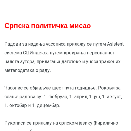
Српска политичка мисао
Радови за издања часописа прилажу се путем Asistent
система СЦИндекса путем креирања персоналног
налога аутора, прилагања датотеке и уноса тражених
метаподатака о раду.
Часопис се објављује шест пута годишње. Рокови за
слање радова су: 1. фебруар, 1. април, 1. јун, 1. август,
1. октобар и 1. децембар.
Рукописи се прилажу на српском језику (ћирилично