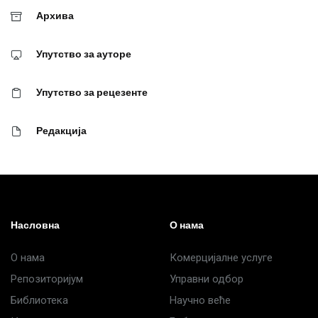
Архива
Упутство за ауторе
Упутство за рецезенте
Редакција
Насловна
О нама
О нама
Комерцијалне услуге
Репозиторијум
Управни одбор
Библиотека
Научно веће