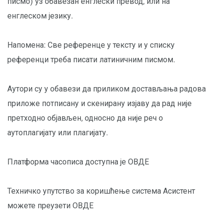
писмо) уз обавезан енглески превод, или на
енглеском језику.
Напомена: Све референце у тексту и у списку
референци треба писати латиничним писмом.
Аутори су у обавези да приликом достављања радова
приложе потписану и скенирану изјаву да рад није
претходно објављен, односно да није реч о
аутоплагијату или плагијату.
Платформа часописа доступна је
ОВДЕ
Техничко упутство за коришћење система Асистент
можете преузети
ОВДЕ