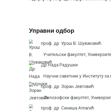
Управни одбор
проф. др
Урош В. Шуваковић
Учитељски факултет, Универзите
Др Нада Радушки
Научни саветник у Институту за 
проф. др
Зоран Јевтовић
Филозофски факултет, Универзи
проф. др
Синиша Атлагић