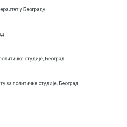
верзитет у Београду
ад
политичке студије, Београд
ту за политичке студије, Београд