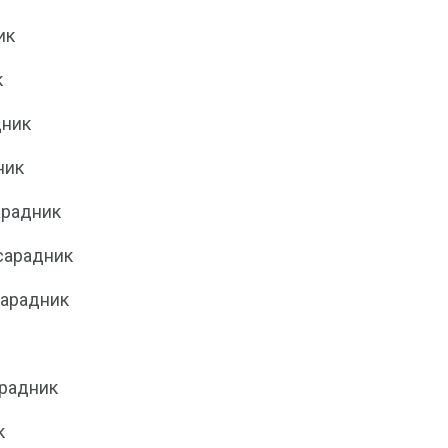
ик
к
дник
ник
арадник
сарадник
сарадник
арадник
к