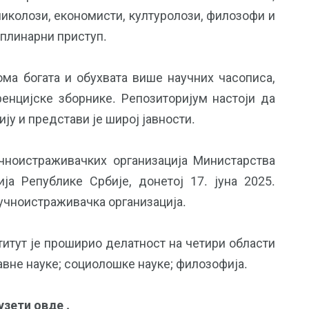
николози, економисти, културолози, филозофи и
плинарни приступ.
ома богата и обухвата више научних часописа,
ренцијске зборнике. Репозиторијум настоји да
ју и представи је широј јавности.
чноистраживачких организација Министарства
ија Републике Србије, донетој 17. јуна 2025.
аучноистраживачка организација.
титут је проширио делатност на четири области
авне науке; социолошке науке; филозофија.
узети овде
.