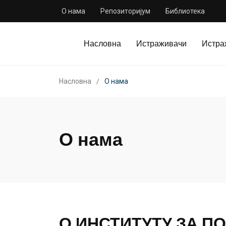
О нама
Репозиторијум
Библиотека
Насловна
Истраживачи
Истра
Насловна
О нама
О нама
О ИНСТИТУТУ ЗА П