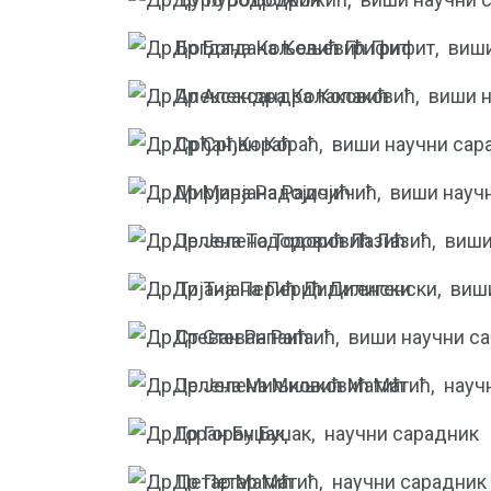
Др Богдана Кољевић Грифит,
виши
Др Александра Колаковић,
виши н
Др Срђан Кораћ,
виши научни сар
Др Мирјана Радојичић,
виши науч
Др Јелена Тодоровић Лазић,
виши
Др Тијана Перић Дилигенски,
виш
Др Стеван Рапаић,
виши научни с
Др Јелена Миљковић Матић,
науч
Др Горан Буџак,
научни сарадник
Др Петар Матић,
научни сарадник