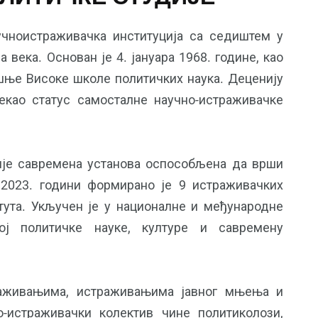
аучноистраживачка институција са седиштем у
 века. Основан је 4. јануара 1968. године, као
50
+
9
+
шње Високе школе политичких наука. Деценију
Услуге
Година
Центара
стекао статус самосталне научно-истраживачке
дије савремена установа оспособљена да врши
2023. години формирано је 9 истраживачких
80
+
50
+
Контакт
тута. Укључен је у националне и међународне
Књига
Истраживача
вој политичке науке, културе и савремену
раживањима, истраживањима јавног мњења и
-истраживачки колектив чине политиколози,