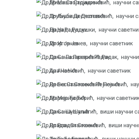
Др Миша Стојадиновић,
научни са
Др Љубиша Деспотовић,
научни с
Др Нада Радушки,
научни саветни
Др Игор Јанев,
научни саветник
Др Сања Лазаревић Радак,
научни
Др Ана Човић,
научни саветник
Др Весна Станковић Пејновић,
на
Др Марија Ђорић,
научни саветни
Др Сања Шуљагић,
виши научни с
Др Владан Станковић,
виши научн
Др Ђуро Бодрожић,
виши научни 