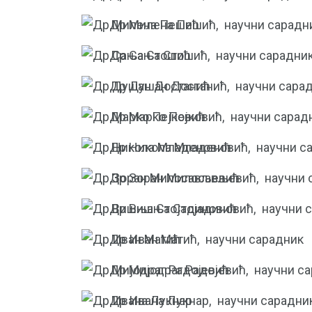
Др Милена Пешић,
научни сарадн
Др Сања Стошић,
научни сарадни
Др Душан Достанић,
научни сара
Др Марко Пејковић,
научни сарад
Др Никола Младеновић,
научни с
Др Зоран Милосављевић,
научни 
Др Вишња Стојадиновић,
научни 
Др Иван Матић,
научни сарадник
Др Мијодраг Радојевић,
научни с
Др Ивана Лукнар,
научни сарадни