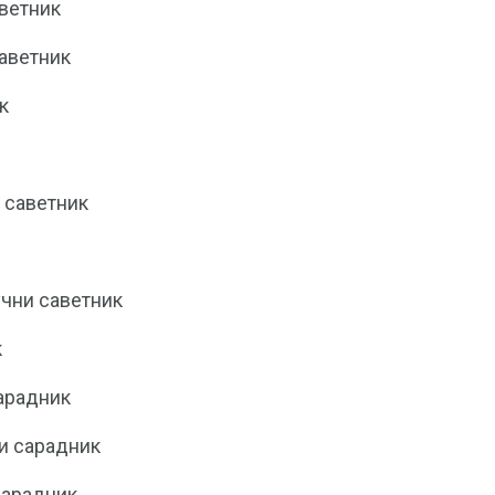
ветник
аветник
к
 саветник
учни саветник
к
арадник
и сарадник
сарадник