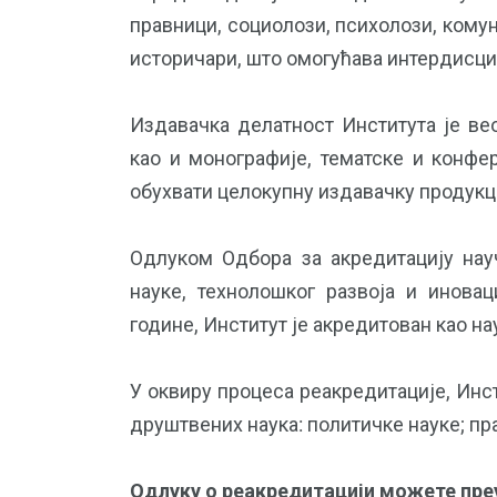
правници, социолози, психолози, кому
историчари, што омогућава интердисци
Издавачка делатност Института је ве
као и монографије, тематске и конфе
обухвати целокупну издавачку продукци
Одлуком Одбора за акредитацију нау
науке, технолошког развоја и иновац
године, Институт је акредитован као н
У оквиру процеса реакредитације, Инс
друштвених наука: политичке науке; пр
Одлуку о реакредитацији можете пре