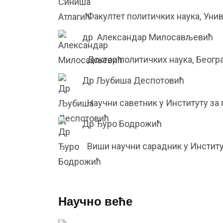
Факултет политичких наука, Уни
др
Александар Милосављевић
Доктор политичких наука, Беогр
Др Љубиша Деспотовић
Научни саветник у Институту за 
Др Ђуро Бодрожић
Виши научни сарадник у Институ
Научно веће