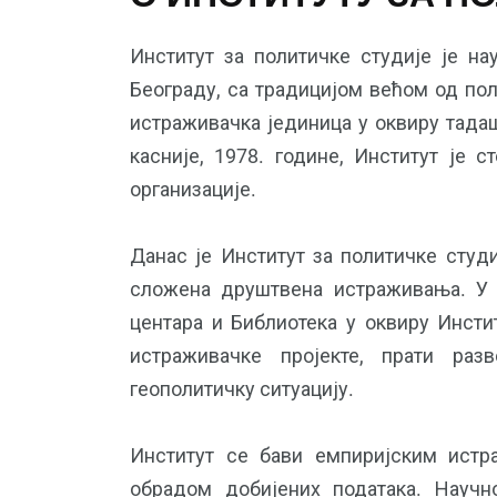
Институт за политичке студије је н
Београду, са традицијом већом од пола
0
+
9
+
истраживачка јединица у оквиру тада
Публикације
ина
Центара
касније, 1978. године, Институт је 
организације.
Данас је Институт за политичке сту
сложена друштвена истраживања. У 
0
+
50
+
Библиотека
центара и Библиотека у оквиру Инсти
га
Истраживача
истраживачке пројекте, прати раз
геополитичку ситуацију.
Институт се бави емпиријским ист
обрадом добијених података. Научно