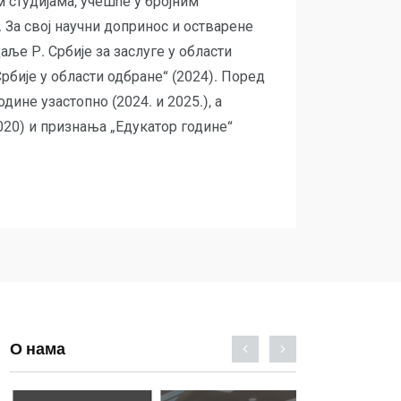
 студијама, учешће у бројним
За свој научни допринос и остварене
аље Р. Србије за заслуге у области
рбије у области одбране“ (2024). Поред
дине узастопно (2024. и 2025.), а
020) и признања „Едукатор године“
О нама