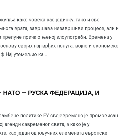
купља како човека као јединку, тако и све
многа врата, завршава незавршиве процесе, али и
нке препуне прича о њеној злоупотреби. Времена у
основу својих најтврђих полуга: војне и економске
еф Нај утемељио ка...
 НАТО – РУСКА ФЕДЕРАЦИЈА, И
рамбене политике ЕУ својевремено је промовисан
 агенди савременог света, а како је у
та, као један од кључних елемената европске