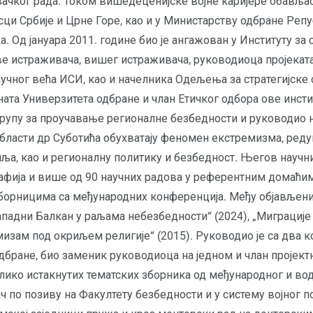
ачког рада. Током вишедеценијске војне каријере обављао 
јсци Србије и Црне Горе, као и у Министарству одбране Реп
а. Од јануара 2011. године био је ангажован у Институту за 
е истраживача, вишег истраживача, руководиоца пројеката
чног већа ИСИ, као и начелника Одељења за стратегијске с
ената Универзитета одбране и члан Етичког одбора ове инсти
рупу за проучавање регионалне безбедности и руководио 
бласти др Суботића обухватају феномен екстремизма, реду
ља, као и регионалну политику и безбедност. Његов научни 
афија и више од 90 научних радова у референтним домаћим
борницима са међународних конференција. Међу објављени
падни Балкан у раљама небезбедности“ (2024), „Миграције
мизам под окриљем религије“ (2015). Руководио је са два 
бране, био заменик руководиоца на једном и члан пројектно
лико истакнутих тематских зборника од међународног и вод
ач по позиву на Факултету безбедности и у систему војног