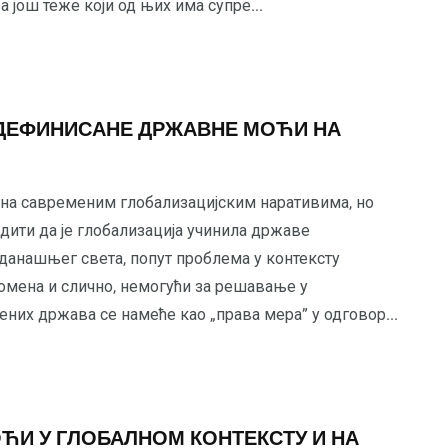
а још теже који од њих има супре...
ЕДЕФИНИСАНЕ ДРЖАВНЕ МОЋИ НА
на савременим глобализацијским наративима, но
дити да је глобализација учинила државе
данашњег света, попут проблема у контексту
омена и слично, немогући за решавање у
их држава се намеће као „права мера” у одговор...
ЋИ У ГЛОБАЛНОМ КОНТЕКСТУ И НА