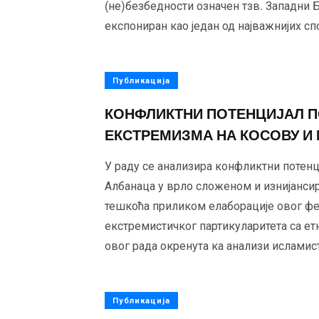
(не)безбедности означен тзв. Западни 
експониран као један од најважнијих с
Публикација
КОНФЛИКТНИ ПОТЕНЦИЈАЛ 
ЕКСТРЕМИЗМА НА КОСОВУ И
У раду се анализира конфликтни потен
Албанаца у врло сложеном и изнијанси
тешкоћа приликом елаборације овог фе
екстремистичког партикуларитета са ет
овог рада окренута ка анализи исламис
Публикација