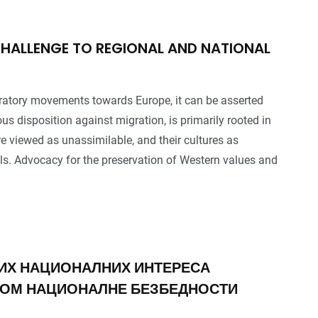
50
+
9
+
CHALLENGE TO REGIONAL AND NATIONAL
Услуге
Година
Центара
gratory movements towards Europe, it can be asserted
us disposition against migration, is primarily rooted in
re viewed as unassimilable, and their cultures as
80
+
50
+
s. Advocacy for the preservation of Western values and
Контакт
Књига
Истраживача
ИХ НАЦИОНАЛНИХ ИНТЕРЕСА
ЈОМ НАЦИОНАЛНЕ БЕЗБЕДНОСТИ