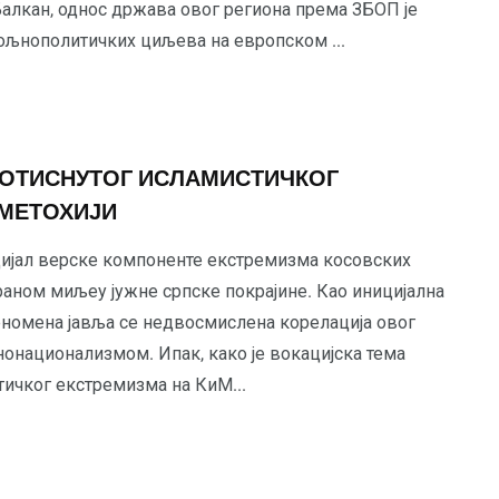
Балкан, однос држава овог региона према ЗБОП је
пољнополитичких циљева на европском ...
ПОТИСНУТОГ ИСЛАМИСТИЧКОГ
 МЕТОХИЈИ
цијал верске компоненте екстремизма косовских
раном миљеу јужне српске покрајине. Као иницијална
номена јавља се недвосмислена корелација овог
нонационализмом. Ипак, како је вокацијска тема
тичког екстремизма на КиМ...