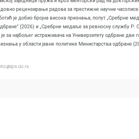
мској заједници пружа и кроз менторски рад на докторским
едовно рецензирање радова за престижне научне часописе. 
ботић је добио бројна висока признања, попут „Сребрне мед
дбране“ (2026) и „Сребрне медаље за ревносну службу Р. С
 је за најбољег истраживача на Универзитету одбране две го
ризнања у области јавне политике Министарства одбране (2
tic@ips.ac.rs