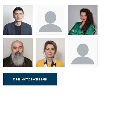
Др Миша
Зоран
Др Марија
Стојадиновић
Милошевић
Ђорић
Др Љубиша
Др Нада
Миломир
Сви истраживачи
Деспотовић
Радушки
Степић