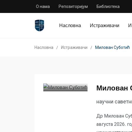
О нама
Репозиторијум
Библиотека
Насловна
Истраживачи
И
Насловна
Истраживачи
Милован Суботић
Милован 
научни саветн
Др Милован Субо
августа 2026. г