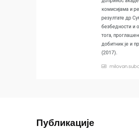
допринос акаде
комисијама и р
резултате др Су
безбедности и о
тога, проглашен
добитник је и п
(2017).
milovan.subo
Публикације