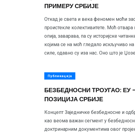
ПРИМЕРУ СРБИЈЕ
Откад је света и века феномен моћи зао
проистекле колективитете. Моћ отвара 
опија, заварава, па су историјске чита
којима се на моћ гледало искључиво на 
силе, одавно су иза нас. Оно што је Џоз
Публикација
БЕЗБЕДНОСНИ ТРОУГАО: ЕУ –
ПОЗИЦИЈА СРБИЈЕ
Концепт Заједничке безбедносне и одб
као веома важан сегмент у безбедносној
доктринарним документима овог пројек