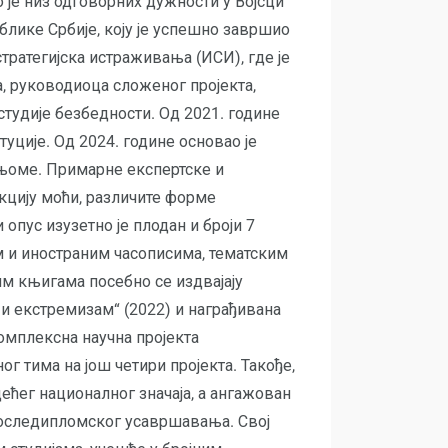
је низ одговорних дужности у Војсци
ублике Србије, коју је успешно завршио
стратегијска истраживања (ИСИ), где је
, руководиоца сложеног пројекта,
тудије безбедности. Од 2021. године
туције. Од 2024. године основао је
њоме. Примарне експертске и
кцију моћи, различите форме
опус изузетно је плодан и броји 7
 и иностраним часописима, тематским
м књигама посебно се издвајају
 и екстремизам“ (2022) и награђивана
комплексна научна пројекта
г тима на још четири пројекта. Такође,
ећег националног значаја, а ангажован
 последипломског усавршавања. Свој