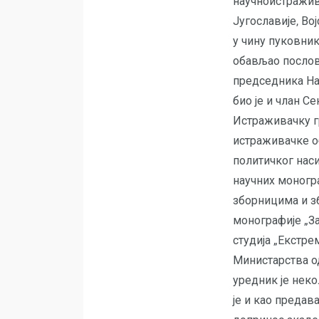
научноистражив
Југославије, Во
у чину пуковник
обављао послов
председника Нау
био је и члан С
Истраживачку г
истраживачке о
политичког наси
научних моногр
зборницима и з
монографије „За
студија „Екстре
Министарства од
уредник је неко
је и као предав