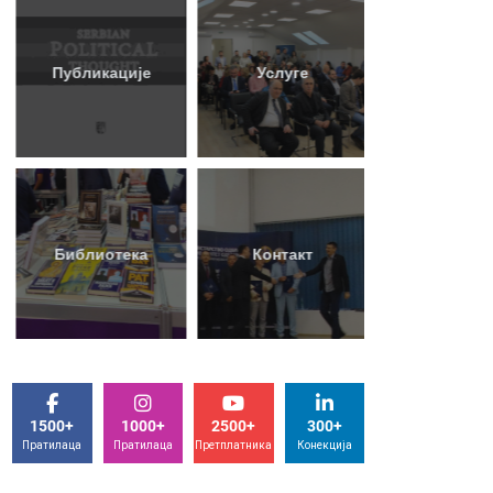
50
+
Публикације
Услуге
Година
80
+
Библиотека
Контакт
Књига
1500+
1000+
2500+
300+
Пратилаца
Пратилаца
Претплатника
Конекција