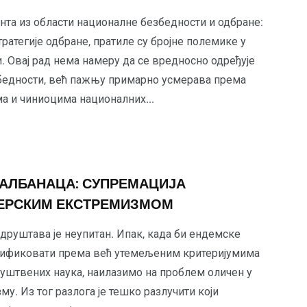
ента из области националне безбедности и одбране:
ратегије одбране, пратиле су бројне полемике у
. Овај рад нема намеру да се вредносно одређује
збедности, већ пажњу примарно усмерава према
 и чиниоцима националних...
АЛБАНАЦА: СУПРЕМАЦИЈА
ЕРСКИМ ЕКСТРЕМИЗМОМ
друштава је неупитан. Ипак, када би ендемске
сификовати према већ утемељеним критеријумима
руштвених наука, наилазимо на проблем оличен у
му. Из тог разлога је тешко разлучити који