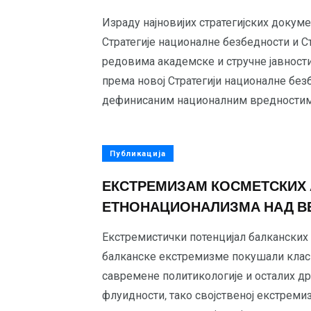
Израду најновијих стратегијских докум
Стратегије националне безбедности и Ст
редовима академске и стручне јавности
према новој Стратегији националне бе
дефинисаним националним вредностима
Публикација
ЕКСТРЕМИЗАМ КОСМЕТСКИХ 
ЕТНОНАЦИОНАЛИЗМА НАД В
Екстремистички потенцијал балканских 
балканске екстремизме покушали кла
савремене политикологије и осталих д
флуидности, тако својственој екстремиз