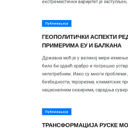
екстремистички варијетет је заступљен, 
Публикација
ГЕОПОЛИТИЧКИ АСПЕКТИ Р
ПРИМЕРИМА ЕУ И БАЛКАНА
Државна моћ је у великој мери измење
било би одвећ храбро и погрешно уствр
непотребним. Иако су многи проблеми 
безбедности, тероризма, климатских пр
националним оквирима, сарадња суверен
Публикација
ТРАНСФОРМАЦИЈА РУСКЕ МО