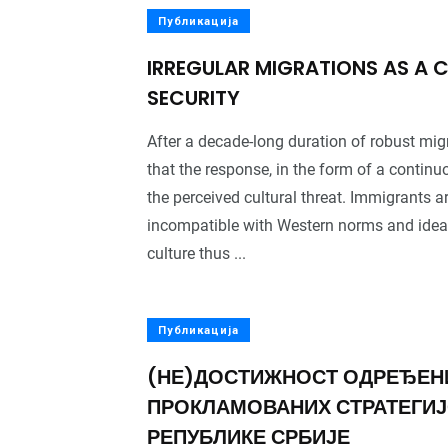
Публикација
0
+
9
+
IRREGULAR MIGRATIONS AS A 
Публикације
ина
Центара
SECURITY
After a decade-long duration of robust mi
that the response, in the form of a continuo
the perceived cultural threat. Immigrants a
0
+
50
+
incompatible with Western norms and ideal
Библиотека
га
Истраживача
culture thus ...
Публикација
(НЕ)ДОСТИЖНОСТ ОДРЕЂЕН
ПРОКЛАМОВАНИХ СТРАТЕГИ
РЕПУБЛИКЕ СРБИЈЕ