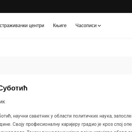
страживачки центри
Књиге
Часописи
Суботић
ик
тић, научни саветник у области политичких наука, запослен 
одине. Своју професионалну каријеру градио је кроз спој оп