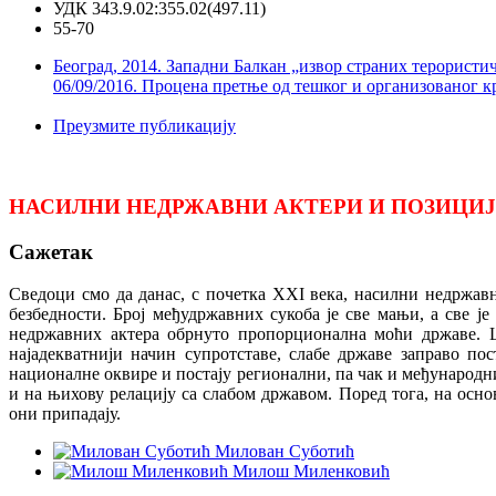
УДК 343.9.02:355.02(497.11)
55-70
Београд, 2014. Западни Балкан „извор страних терористичких бо
06/09/2016. Процена претње од тешког и организованог 
Преузмите публикацију
НАСИЛНИ НЕДРЖАВНИ АКТЕРИ И ПОЗИЦИЈ
Сажетак
Сведоци смо да данас, с почетка XXI века, насилни недржавн
безбедности. Број међудржавних сукоба је све мањи, а све ј
недржавних актера обрнуто пропорционална моћи државе. Шт
најадекватнији начин супротставе, слабе државе заправо по
националне оквире и постају регионални, па чак и међународн
и на њихову релацију са слабом државом. Поред тога, на осно
они припадају.
Милован Суботић
Милош Миленковић