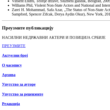
Vinsent Endru, Teorije države, Službeni glasnik, Beograd, 200
Williams Phil, Violent Non-State Actors and National and Inter
Zarei H. Mohammad, Safa Azar, „The Status of Non-State Actor
Sampford, Spencer Zifcak, Derya Aydin Okur), New York, 201
Преузмите публикацију
НАСИЛНИ НЕДРЖАВНИ АКТЕРИ И ПОЗИЦИЈА СРБИЈЕ
ПРЕУЗМИТЕ
Актуелни број
О часопису
Архива
Упутство за ауторе
Упутство за рецензенте
Редакција