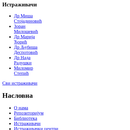
Истраживачи
Др Миша
Стојадиновић
Зоран
Милошевић
Др Марија
Ђорић
Др Љубиша
Деспотовић
Др Нада
Радушки
Миломир
Степић
Сви истраживачи
Насловна
О нама
Репозиторијум
Библиотека
Истраживачи
Истраживачки центри