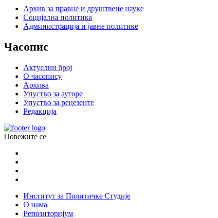
Архив за правне и друштвене науке
Социјална политика
Администрација и јавне политике
Часопис
Актуелни број
О часопису
Архива
Упуство за ауторе
Упуство за рецезенте
Редакција
Повежите се
Институт за Политичке Студије
О нама
Репозиторијум