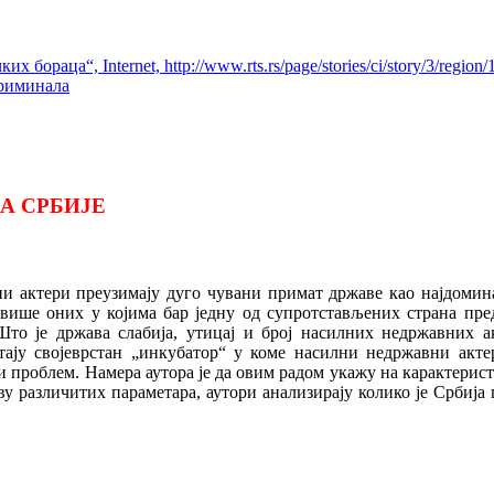
раца“, Internet, http://www.rts.rs/page/stories/ci/story/3/region/19
криминала
А СРБИЈЕ
и актери преузимају дуго чувани примат државе као најдомина
е више оних у којима бар једну од супротстављених страна пр
о је држава слабија, утицај и број насилних недржавних ак
стају својеврстан „инкубатор“ у коме насилни недржавни актер
и проблем. Намера аутора је да овим радом укажу на карактерист
ву различитих параметара, аутори анализирају колико је Србиј