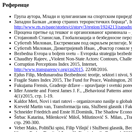
Референце
Група аутора, Млади и хулиганизам на спортским приредб
Западни Балкан „извор страних терористичких бораца“, In
http://www.rts.rs/page/stories/ci/story/3/region/1924213/zapadni
Процена претње од тешког и организованог криминала – ј
Стојановић Станислав, Глобализација и безбедносне персп
Суботић Милован, Екстремизам под окриљем религије, Ме
Суботић Милован, Димитријевић Иван, „Фактор гомиле у н
Bezbedna Evropa u boljem svetu – Evropska strategija bezbed
Chaudhry Rajeev, „Violent Non-State Actors: Contours, Chall
Corruption Perceptions Index 2015, Internet,
http://www.transparency.org/cpi2015,
22/08/2016.
Ejdus Filip, Međunarodna Bezbednost: teorije, sektori i nivoi, 
Fragile States Index 2015, The Fund for Peace, Washington, 2
Fukujama Frensis, Građenje države – upravljanje i svetski por
Idler Annette and Forest James J. F., „Behavioral Patterns am
4(1)/2015, стр. 1-19.
Kaldor Meri, Novi i stari ratovi – organizovano nasilje u globa
Kreveld Martin van, Transformacija rata, Službeni glasnik i Fa
Schneider Friedrich and Enste H.Dominik, The Shadow Economy
Štrbac Katarina, Milenković Miloš, Milutinović S. Milan, „T
стр. 290-300.
Veber Maks, Politički spisi, Filip Višnjić i Službeni glasnik, B