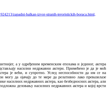
24213/zapadni-balkan-izvor-stranih-teroristickih-boraca.html,
нтнијег, а у одређеним временским епохама и јединог, актера
едстављају насилни недржавни актери. Примећено је да је моћ
тера је већи, и супротно. Услед неспособности да им се на
и могу да ојачају до те мере да релативно лако превазилазе
ике насилних недржавних актера, као безбедносних актера, али
а подложна деловању насилних недржавних актера и којој врсти