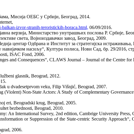
ама, Мисија ОЕБС у Србији, Београд, 2014.
ternet,
-balkan-izvor-stranih-teroristickih-boraca.html,
06/09/2016.
авна верзија, Министарство унутрашњих послова Р. Србије, Беог
ективе света, Војноиздавачки завод, Београд, 2009.
дија центар Одбрана и Институт за стратегијска истраживања, Б
авијачком насиљу“, Култура полиса, Нови Сад, бр. 29/2016, стр
nosti, ISAC Fond, 2006.
enges and Consequences“, CLAWS Journal – Journal of the Centre for 
Službeni glasnik, Beograd, 2012.
015.
edak u dvadesetprvom veku, Filip Višnjić, Beograd, 2007.
ong (Violent) Non-State Actors: A Study of Complementary Governance“
lnoj eri, Beogradski krug, Beograd, 2005.
kultet bezbednosti, Beograd, 2010.
: An International Survey, 2nd edition, Cambrige University Press, 
ransformation or Suppression of the State-centric Security Approac
eograd, 2006.