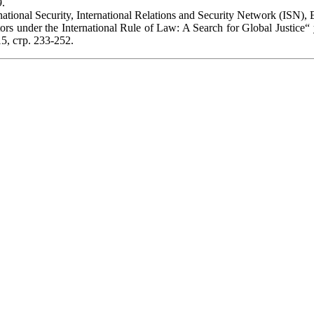
9.
national Security, International Relations and Security Network (ISN)
s under the International Rule of Law: A Search for Global Justice“ 
5, стр. 233-252.