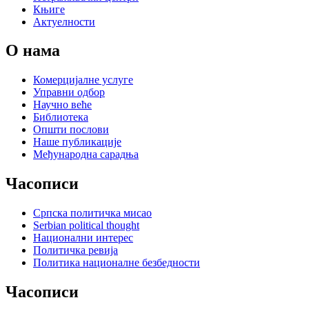
Књиге
Актуелности
О нама
Комерцијалне услуге
Управни одбор
Научно веће
Библиотека
Општи послови
Наше публикације
Међународна сарадња
Часописи
Српска политичка мисао
Serbian political thought
Национални интерес
Политичка ревија
Политика националне безбедности
Часописи