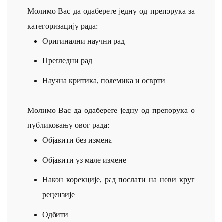
Молимо Вас да одаберете једну од препорука за
категоризацију рада:
Оригинални научни рад
Прегледни рад
Научна критика, полемика и осврти
Молимо Вас да одаберете једну од препорука о
публиковању овог рада:
Објавити без измена
Објавити уз мале измене
Након корекције, рад послати на нови круг
рецензије
Одбити