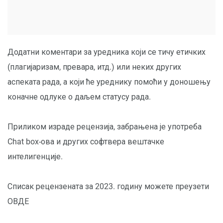
Додатни коментари за уредника који се тичу етичких
(плагијаризам, превара, итд.) или неких других
аспеката рада, а који ће уреднику помоћи у доношењу
коначне одлуке о даљем статусу рада.
Приликом израде рецензија, забрањена је употреба
Chat box-ова и других софтвера вештачке
интелигенције.
Списак рецензената за 2023. годину можете преузети
ОВДЕ