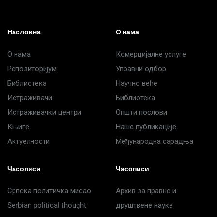
Насловна
О нама
О нама
Комерцијалне услуге
Репозиторијум
Управни одбор
Библиотека
Научно веће
Истраживачи
Библиотека
Истраживачки центри
Општи послови
Књиге
Наше публикације
Актуелности
Међународна сарадња
Часописи
Часописи
Српска политичка мисао
Архив за правне и
Serbian political thought
друштвене науке