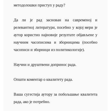
методолошки приступ у раду?
Да ли је рад заснован на савременој и
релевантној литератури, посебно у којој мери је
аутор користио најновије резултате објављене у
научним часописима и зборницима (посебно
часописи и зборници из политикологије).
Научни и друштвени допринос рада.
Општи коментар о квалитету рада.
Ваша сугестија аутору за побољшање квалитета
рада, ако је потребно.