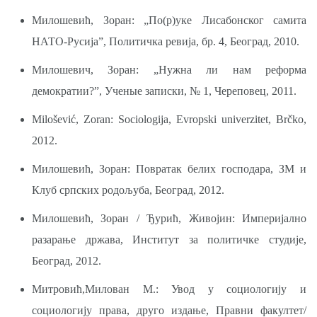
Милошевић, Зоран: „По(р)уке Лисабонског самита
НАТО-Русија”, Политичка ревија, бр. 4, Београд, 2010.
Милошевич, Зоран: „Нужна ли нам реформа
демократии?”, Ученые записки, № 1, Череповец, 2011.
Milošević, Zoran: Sociologija, Evropski univerzitet, Brčko,
2012.
Милошевић, Зоран: Повратак белих господара, ЗМ и
Клуб српских родољуба, Београд, 2012.
Милошевић, Зоран / Ђурић, Живојин: Империјално
разарање држава, Институт за политичке студије,
Београд, 2012.
Митровић,Милован М.: Увод у социологију и
социологију права, друго издање, Правни факултет/