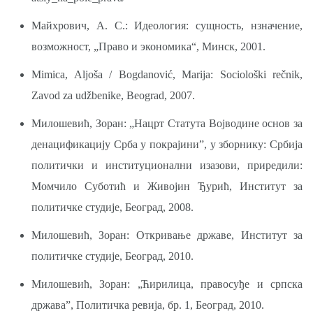
Майхрович, А. С.: Идеология: сущность, нзначение,
возможност, „Право и экономика“, Минск, 2001.
Mimica, Aljoša / Bogdanović, Marija: Sociološki rečnik,
Zavod za udžbenike, Beo­grad, 2007.
Милошевић, Зоран: „Нацрт Статута Војводине основ за
денацификацију Срба у покрајини”, у зборнику: Србија
политички и институционални изазови, приредили:
Момчило Суботић и Живојин Ђурић, Институт за
политичке студије, Београд, 2008.
Милошевић, Зоран: Откривање државе, Институт за
политичке студије, Београд, 2010.
Милошевић, Зоран: „Ћирилица, правосуђе и српска
држава”, Политичка ревија, бр. 1, Београд, 2010.