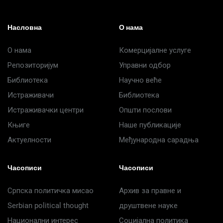
Насловна
О нама
О нама
Комерцијалне услуге
Репозиторијум
Управни одбор
Библиотека
Научно веће
Истраживачи
Библиотека
Истраживачки центри
Општи послови
Књиге
Наше публикације
Актуелности
Међународна сарадња
Часописи
Часописи
Српска политичка мисао
Архив за правне и
Serbian political thought
друштвене науке
Национални интерес
Социјална политика