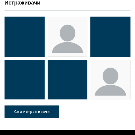
Истраживачи
Др Миша
Зоран
Др Марија
Стојадиновић
Милошевић
Ђорић
Сви истраживачи
Др Љубиша
Др Нада
Миломир
Деспотовић
Радушки
Степић