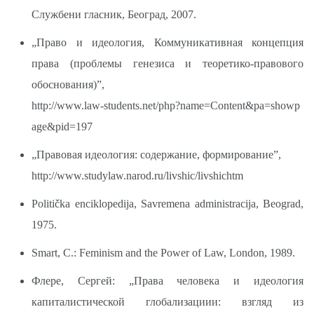
Службени гласник, Београд, 2007.
„Право и идеология, Коммуникативная концепция
права (проблемы гене­зиса и теоретико-правового
обоснования)”,
http://www.law-students.net/php?name=Content&pa=showp
age&pid=197
„Правовая идеология: содержание, формирование”,
http://www.studylaw.narod.ru/livshic/livshichtm
Politička enciklopedija, Savremena administracija, Beograd,
1975.
Smart, C.: Feminism and the Power of Law, London, 1989.
Флере, Сергей: „Права человека и идеология
капиталистической глобализациии: взгляд из