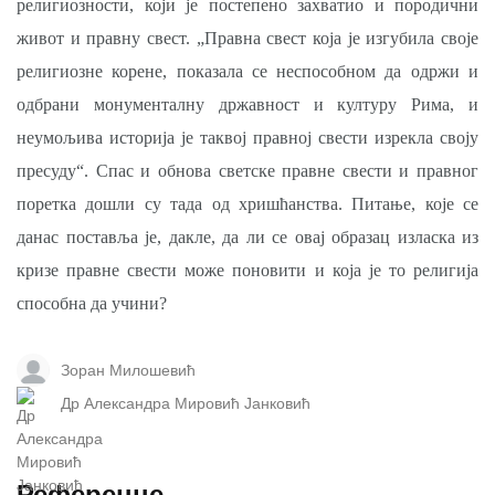
религиозности, који је постепено захватио и породични
живот и правну свест. „Правна свест која је изгубила своје
религиозне корене, показала се неспособном да одржи и
одбрани монументалну државност и културу Рима, и
неумољива историја је таквој правној свести изрекла своју
пресуду“. Спас и обнова светске правне све­сти и правног
поретка дошли су тада од хришћанства. Питање, које се
данас поставља је, дакле, да ли се овај образац изласка из
кризе правне свести може поновити и која je то религија
способна да учини?
Зоран Милошевић
Др Александра Мировић Јанковић
Референце