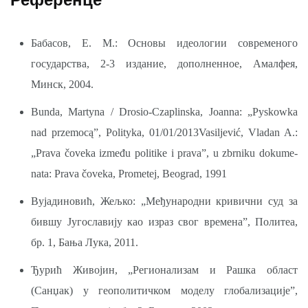
Бабасов, Е. М.: Основы идеологии современого
государства, 2-3 издание, до­полненное, Амалфея,
Минск, 2004.
Bunda, Martyna / Drosio-Czaplinska, Joanna: „Pyskowka
nad przemocą”, Polityka, 01/01/2013Vasiljević, Vladan A.:
„Prava čoveka između politike i prava”, u zbrniku dokume­
nata: Prava čoveka, Prometej, Beograd, 1991
Вујадиновић, Жељко: „Међународни кривични суд за
бившу Југославију као израз свог времена”, Политеа,
бр. 1, Бања Лука, 2011.
Ђурић Живојин, „Регионализам и Рашка област
(Санџак) у геополитичком моделу глобализације”,