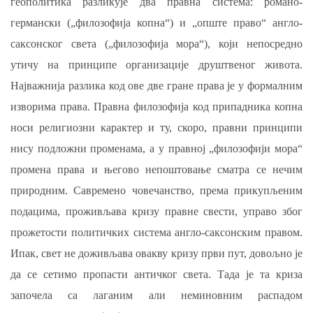
геополи­тика разликује два правна система: романо-
германски („филозофија копна“) и „опште право“ англо-
саксонског света („филозофија мора“), који непосредно
утичу на принципе организације друштвеног живота.
Најважнија разлика код ове две гране права је у формалним
изворима права. Правна филозофија код припадника копна
носи религиозни карактер и ту, скоро, правни принципи
нису подложни променама, а у правној „филозофији мора“
промена права и његово непоштовање сматра се нечим
природним. Савремено човечанство, према прикупљеним
подацима, проживљава кризу правне свести, управо због
прожетости политичких система англо-саксонским правом.
Ипак, свет не доживљава овакву кризу први пут, довољно је
да се сетимо пропасти античког света. Тада је та криза
започела са лаганим али неминовним распа­дом