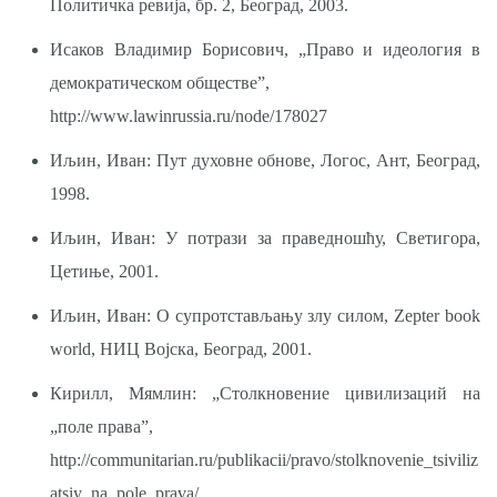
Политичка ревија, бр. 2, Београд, 2003.
Исаков Владимир Борисович, „Право и идеология в
демократическом обществе”,
http://www.lawinrussia.ru/node/178027
Иљин, Иван: Пут духовне обнове, Логос, Ант, Београд,
1998.
Иљин, Иван: У потрази за праведношћу, Светигора,
Цетиње, 2001.
Иљин, Иван: О супротстављању злу силом, Zepter book
world, НИЦ Војска, Београд, 2001.
Кирилл, Мямлин: „Столкновение цивилизаций на
„поле права”,
http://communitarian.ru/publikacii/pravo/stolknovenie_tsiviliz
atsiy_na_pole_prava/