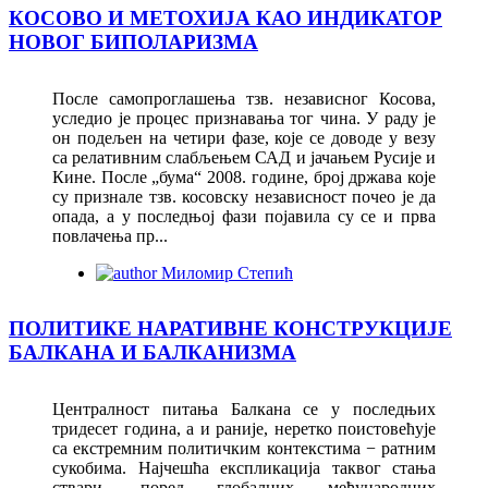
КОСОВО И МЕТОХИЈА КАО ИНДИКАТОР
НОВОГ БИПОЛАРИЗМА
После самопроглашења тзв. независног Косова,
уследио је процес признавања тог чина. У раду је
он подељен на четири фазе, које се доводе у везу
са релативним слабљењем САД и јачањем Русије и
Кине. После „бума“ 2008. године, број држава које
су признале тзв. косовску независност почео је да
опада, а у последњој фази појавила су се и прва
повлачења пр...
Миломир Степић
ПОЛИТИКЕ НАРАТИВНЕ КОНСТРУКЦИЈЕ
БАЛКАНА И БАЛКАНИЗМА
Централност питања Балкана се у последњих
тридесет година, а и раније, неретко поистовећује
са екстремним политичким контекстима − ратним
сукобима. Најчешћа експликација таквог стања
ствари, поред глобалних међународних