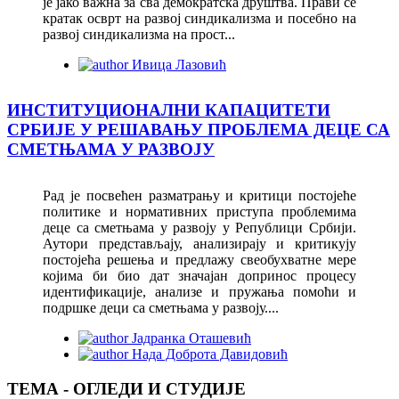
је јако важна за сва демократска друштва. Прави се
кратак осврт на развој синдикализма и посебно на
развој синдикализма на прост...
Ивица Лазовић
ИНСТИТУЦИОНАЛНИ КАПАЦИТЕТИ
СРБИЈЕ У РЕШАВАЊУ ПРОБЛЕМА ДЕЦЕ СА
СМЕТЊАМА У РАЗВОЈУ
Рад је посвећен разматрању и критици постојеће
политике и нормативних приступа проблемима
деце са сметњама у развоју у Републици Србији.
Аутори представљају, анализирају и критикују
постојећа решења и предлажу свеобухватне мере
којима би био дат значајан допринос процесу
идентификације, анализе и пружања помоћи и
подршке деци са сметњама у развоју....
Јадранка Оташевић
Нада Доброта Давидовић
ТЕМА - ОГЛЕДИ И СТУДИЈЕ