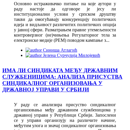
Основно истраживачко питање на које аутори у
раду настоје да одговоре је јесу ли
институционални услови у српском друштву
такви да омогућавају конкуренцију политичких
идеја и видљивост различитих политичких опција
у јавној сфери. Разматрањем правне утемељености
контроверзног (не)чињења Регулаторног тела за
електронске медије (РЕМ) поводом кампање з...
Синиша Атлагић
Јелена Сурчулија Милојевић
ИМА ЛИ СИНДИКАТА МЕЂУ ДРЖАВНИМ
СЛУЖБЕНИЦИМА: АНАЛИЗА ПРИСУСТВА
СИНДИКАЛНОГ ОРГАНИЗОВАЊА У
ДРЖАВНОЈ УПРАВИ У СРБИЈИ
У раду се анализира присуство синдикалног
организовања међу државним службеницима у
државној управи у Републици Србији. Запослени
се у управи организују на различите начине,
међутим улога и значај синдикалног организовања