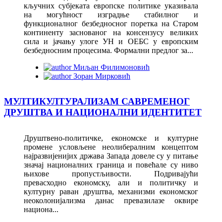
кључних субјеката европске политике указивала
на могућност изградње стабилног и
функционалног безбедносног поретка на Старом
континенту заснованог на консензусу великих
сила и јачању улоге УН и ОЕБС у европским
безбедносним процесима. Формални предлог за...
Миљан Филимоновић
Зоран Мирковић
МУЛТИКУЛТУРАЛИЗАМ САВРЕМЕНОГ
ДРУШТВА И НАЦИОНАЛНИ ИДЕНТИТЕТ
Друштвено-политичке, економске и културне
промене условљене неолибералним концептом
најразвијенијих држава Запада довеле су у питање
значај националних граница и повећале су ниво
њихове пропустљивости. Подривајући
превасходно економску, али и политичку и
културну раван друштва, механизми економског
неоколонијализма данас превазилазе оквире
национа...