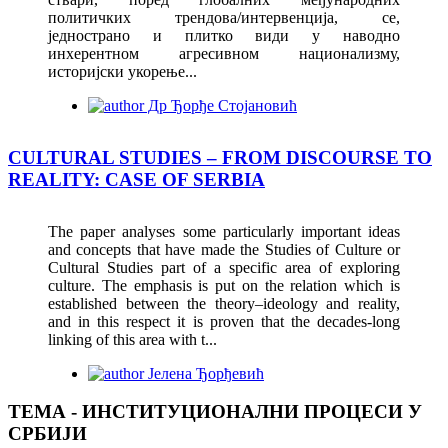
политичких трендова/интервенција, се,
једнострано и плитко види у наводно
инхерентном агресивном национализму,
историјски укорење...
Др Ђорђе Стојановић
CULTURAL STUDIES – FROM DISCOURSE TO
REALITY: CASE OF SERBIA
The paper analyses some particularly important ideas
and concepts that have made the Studies of Culture or
Cultural Studies part of a specific area of exploring
culture. The emphasis is put on the relation which is
established between the theory–ideology and reality,
and in this respect it is proven that the decades-long
linking of this area with t...
Јелена Ђорђевић
ТЕМА - ИНСТИТУЦИОНАЛНИ ПРОЦЕСИ У
СРБИЈИ