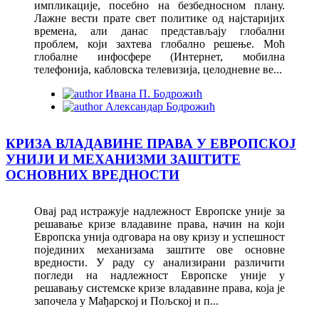
импликације, посебно на безбедносном плану.
Лажне вести прате свет политике од најстаријих
времена, али данас представљају глобални
проблем, који захтева глобално решење. Моћ
глобалне инфосфере (Интернет, мобилна
телефонија, кабловска телевизија, целодневне ве...
Ивана П. Бодрожић
Александар Бодрожић
КРИЗА ВЛАДАВИНЕ ПРАВА У ЕВРОПСКОЈ
УНИЈИ И МЕХАНИЗМИ ЗАШТИТЕ
ОСНОВНИХ ВРЕДНОСТИ
Овај рад истражује надлежност Европске уније за
решавање кризе владавине права, начин на који
Европска унија одговара на ову кризу и успешност
појединих механизама заштите ове основне
вредности. У раду су анализирани различити
погледи на надлежност Европске уније у
решавању системске кризе владавине права, која је
започела у Мађарској и Пољској и п...