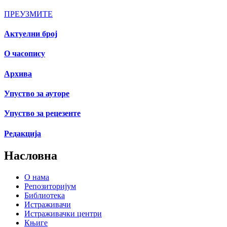
ПРЕУЗМИТЕ
Актуелни број
О часопису
Архива
Упуство за ауторе
Упуство за рецезенте
Редакција
Насловна
О нама
Репозиторијум
Библиотека
Истраживачи
Истраживачки центри
Књиге