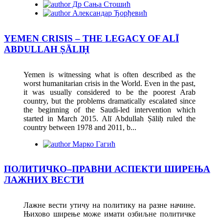
Др Сања Стошић
Александар Ђорђевић
YEMEN CRISIS – THE LEGACY OF ALĪ
ABDULLAH ṢĀLIḤ
Yemen is witnessing what is often described as the
worst humanitarian crisis in the World. Even in the past,
it was usually considered to be the poorest Arab
country, but the problems dramatically escalated since
the beginning of the Saudi-led intervention which
started in March 2015. Alī Abdullah Ṣāliḥ ruled the
country between 1978 and 2011, b...
Марко Гагић
ПОЛИТИЧКО–ПРАВНИ АСПЕКТИ ШИРЕЊА
ЛАЖНИХ ВЕСТИ
Лажне вести утичу на политику на разне начине.
Њихово ширење може имати озбиљне политичке