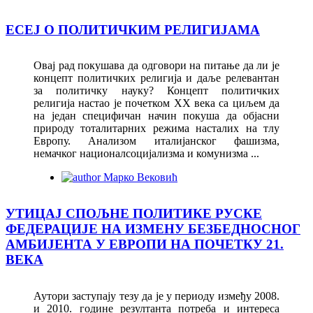
ЕСЕЈ О ПОЛИТИЧКИМ РЕЛИГИЈАМА
Овај рад покушава да одговори на питање да ли је
концепт политичких религија и даље релевантан
за политичку науку? Концепт политичких
религија настао је почетком XX века са циљем да
на један специфичан начин покуша да објасни
природу тоталитарних режима насталих на тлу
Европу. Анализом италијанског фашизма,
немачког националсоцијализма и комунизма ...
Марко Вековић
УТИЦАЈ СПОЉНЕ ПОЛИТИКЕ РУСКЕ
ФЕДЕРАЦИЈЕ НА ИЗМЕНУ БЕЗБЕДНОСНОГ
АМБИЈЕНТА У ЕВРОПИ НА ПОЧЕТКУ 21.
ВЕКА
Аутори заступају тезу да је у периоду између 2008.
и 2010. године резултанта потреба и интереса