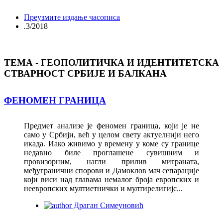
Преузмите издање часописа
.
3/2018
ТЕМА - ГЕОПОЛИТИЧКА И ИДЕНТИТЕТСКА
СТВАРНОСТ СРБИЈЕ И БАЛКАНА
ФЕНОМЕН ГРАНИЦА
Предмет анализе је феномен граница, који је не
само у Србији, већ у целом свету актуелнији него
икада. Иако живимо у времену у коме су границе
недавно биле проглашене сувишним и
провизорним, нагли прилив миграната,
међугранични спорови и Дамоклов мач сепарације
који виси над главама немалог броја европских и
неевропских мултиетнички и мултирелигијс...
Драган Симеуновић