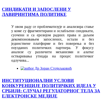
СИНДИКАТИ И ЗАПОСЛЕНИ У
ЛАВИРИНТИМА ПОЛИТИКЕ
У овом раду се проблематизује и анализира стање
у коме су фрагментирани и ослабљени синдикати,
суочени и са ерозијом радних права и даљим
декомпоновањем запослених, остали и без
јединствене платформе и без поверења и без
поузданих политичких партнера. У фокусу
анализе су различити механизми и алатке
остваривања утицаја на процес политичког
одлучива...
Др Зоран Стојиљковић
ИНСТИТУЦИОНАЛНИ УСЛОВИ
КОНКУРЕНЦИЈЕ ПОЛИТИЧКИХ ИДЕЈА У
СРБИЈИ: СЛУЧАЈ РЕГУЛАТОРНОГ ТЕЛА ЗА
ЕЛЕКТРОНСКЕ МЕДИЈЕ