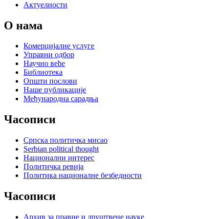
Актуелности
О нама
Комерцијалне услуге
Управни одбор
Научно веће
Библиотека
Општи послови
Наше публикације
Међународна сарадња
Часописи
Српска политичка мисао
Serbian political thought
Национални интерес
Политичка ревија
Политика националне безбедности
Часописи
Архив за правне и друштвене науке