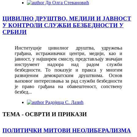
Др Олга Стевановић
ЦИВИЛНО ДРУШТВО, МЕДИЈИ И ЈАВНОСТ
У КОНТРОЛИ СЛУЖБИ БЕЗБЕДНОСТИ У
СРБИЈИ
Институције цивилног друштва, удружења
грађана, истраживачки центри, медији, као и
јавност, у најширем смислу, представљају значајан
инструмент надзора над радом служби
безбедности. То показује и пракса у многим
развијеним демократским друштвима. Основ
њиховог интересовања за рад служби безбедности
је право грађана на обавештеност, сопствену
безбед...
Радојица С. Лазић
ТЕМА - ОСВРТИ И ПРИКАЗИ
ПОЛИТИЧКИ МИТОВИ НЕОЛИБЕРАЛИЗМА