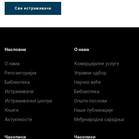
Сви истраживачи
Др Љубиша
Др Нада
Миломир
Деспотовић
Радушки
Степић
Насловна
О нама
О нама
Комерцијалне услуге
Репозиторијум
Управни одбор
Библиотека
Научно веће
Истраживачи
Библиотека
Истраживачки центри
Општи послови
Књиге
Наше публикације
Актуелности
Међународна сарадња
Часописи
Часописи