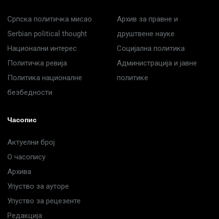
Српска политичка мисао
Архив за правне и
Serbian political thought
друштвене науке
Национални интерес
Социјална политика
Политичка ревија
Администрација и јавне
Политика националне
политике
безбедности
Часопис
Актуелни број
О часопису
Архива
Упуство за ауторе
Упуство за рецезенте
Редакција