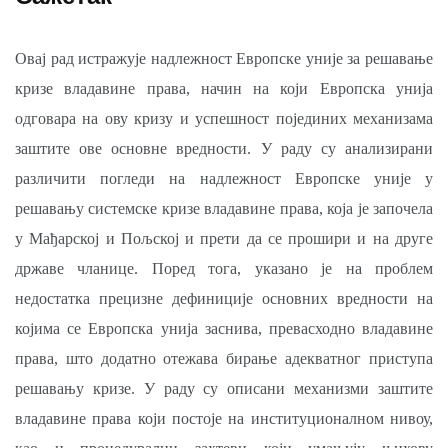
Овај рад истражује надлежност Европске уније за решавање
кризе владавине права, начин на који Европска унија
одговара на ову кризу и успешност појединих механизама
заштите ове основне вредности. У раду су анализирани
различити погледи на надлежност Европске уније у
решавању системске кризе владавине права, која је започела
у Мађарској и Пољској и прети да се прошири и на друге
државе чланице. Поред тога, указано је на проблем
недостатка прецизне дефиниције основних вредности на
којима се Европска унија заснива, превасходно владавине
права, што додатно отежава бирање адекватног приступа
решавању кризe. У раду су описани механизми заштите
владавине права који постоје на институционалном нивоу,