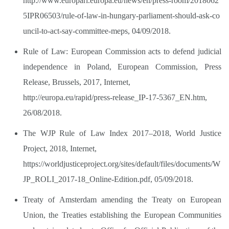
http://www.europarl.europa.eu/news/en/press-room/2018062
5IPR06503/rule-of-law-in-hungary-parliament-should-ask-co
uncil-to-act-say-committee-meps,
04/09/2018.
Rule of Law: European Commission acts to defend judicial
independence in Poland, European Commission, Press
Release, Brussels, 2017, Internet,
http://europa.eu/rapid/press-release_IP-17-5367_EN.htm,
26/08/2018.
The WJP Rule of Law Index 2017–2018, World Justice
Project, 2018, Internet,
https://worldjusticeproject.org/sites/default/files/documents/W
JP_ROLI_2017-18_Online-Edition.pdf,
05/09/2018.
Treaty of Amsterdam amending the Treaty on European
Union, the Treaties establishing the European Communities