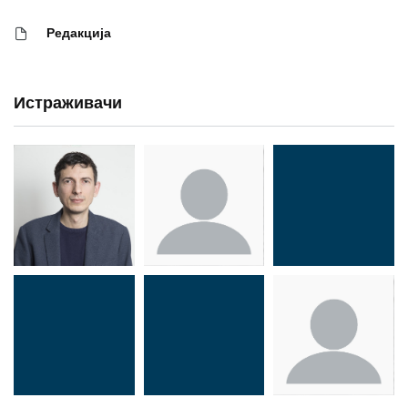
Редакција
Истраживачи
Др Миша
Зоран
Др Марија
Стојадиновић
Милошевић
Ђорић