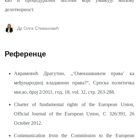
као и процедурални захтеви који умањују њихову
делотворност.
Др Олга Стевановић
Референце
Аврамовић Драгутин, „ʻОмекшавањем праваʼ ка
међународној владавини права?“, Српска политичка
мисао, број 2/2011, год. 18, vol. 32, стр. 263-288.
Charter of fundamental rights of the European Union,
Official Journal of the European Union, C 326/391, 26
October 2012.
Communication from the Commission to the European