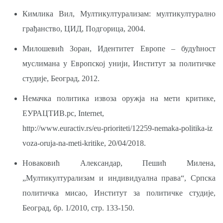
Кимлика Вил, Мултикултурализам: мултикултурално
грађанство, ЦИД, Подгорица, 2004.
Милошевић Зоран, Идентитет Европе – будућност
муслимана у Европској унији, Институт за политичке
студије, Београд, 2012.
Немачка политика извоза оружја на мети критике,
ЕУРАЦТИВ.рс, Internet,
http://www.euractiv.rs/eu-prioriteti/12259-nemaka-politika-iz
voza-oruja-na-meti-kritike,
20/04/2018.
Новаковић Александар, Пешић Милена,
„Мултикултурализам и индивидуална права“, Српска
политичка мисао, Институт за политичке студије,
Београд, бр. 1/2010, стр. 133-150.