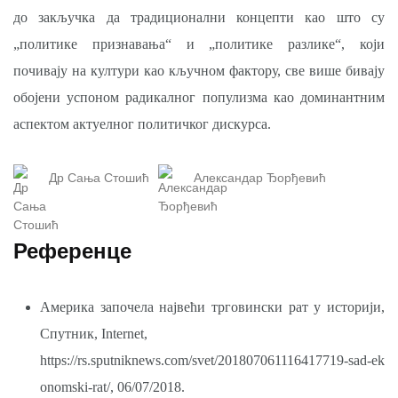
до закључка да традиционални концепти као што су
„политике признавања“ и „политике разлике“, који
почивају на култури као кључном фактору, све више бивају
обојени успоном радикалног популизма као доминантним
аспектом актуелног политичког дискурса.
Др Сања Стошић
Александар Ђорђевић
Референце
Америка започела највећи трговински рат у историји,
Спутник, Internet,
https://rs.sputniknews.com/svet/201807061116417719-sad-ek
onomski-rat/,
06/07/2018.