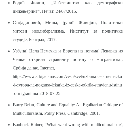
Родић Филип, „Избеглиштво као демографски
инжењеринг“, Печат, 24/07/2015.
Стојадиновић, Миша, Ђурић Живојин, Политички
митови неолиберализма, Институт за политичке
студије, Београд, 2017.
Узбуна! Цела Немачка и Европа на ногама! Лекарка из
Чешке открила стравичну истину о мигрантима!,
Србија данас, Internet,
https://www.srbijadanas.com/vesti/svet/uzbuna-cela-nemacka
-i-evropa-na-nogama-lekarka-iz-ceske-otkrila-stravicnu-istinu
-o-migrantima-2018-07-25
Barry Brian, Culture and Equality: An Egalitarian Critique of
Multiculturalism, Polity Press, Cambridge, 2001.
Baubock Rainer, “What went wrong with multiculturalism?,