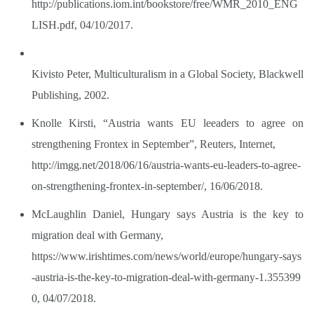
http://publications.iom.int/bookstore/free/WMR_2010_ENG
LISH.pdf,
04/10/2017.
Kivisto Peter, Multiculturalism in a Global Society, Blackwell
Publishing, 2002.
Knolle Kirsti, “Austria wants EU leeaders to agree on
strengthening Frontex in September”, Reuters, Internet,
http://imgg.net/2018/06/16/austria-wants-eu-leaders-to-agree-
on-strengthening-frontex-in-september/,
16/06/2018.
McLaughlin Daniel, Hungary says Austria is the key to
migration deal with Germany,
https://www.irishtimes.com/news/world/europe/hungary-says
-austria-is-the-key-to-migration-deal-with-germany-1.355399
0,
04/07/2018.