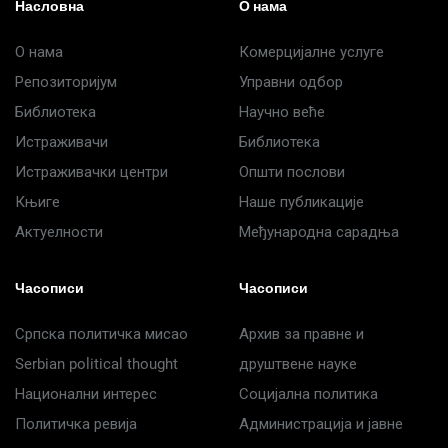
Насловна
О нама
О нама
Комерцијалне услуге
Репозиторијум
Управни одбор
Библиотека
Научно веће
Истраживачи
Библиотека
Истраживачки центри
Општи послови
Књиге
Наше публикације
Актуелности
Међународна сарадња
Часописи
Часописи
Српска политичка мисао
Архив за правне и
Serbian political thought
друштвене науке
Национални интерес
Социјална политика
Политичка ревија
Администрација и јавне