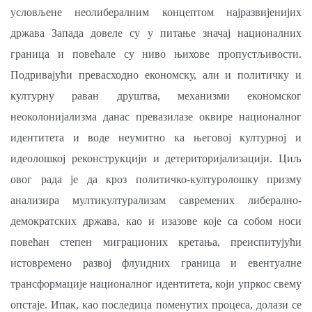
условљене неолибералним концептом најразвијенијих
држава Запада довеле су у питање значај националних
граница и повећале су ниво њихове пропустљивости.
Подривајући превасходно економску, али и политичку и
културну раван друштва, механизми економског
неоколонијализма данас превазилазе оквире националног
идентитета и воде неумитно ка његовој културној и
идеолошкој реконструкцији и детериторијализацији. Циљ
овог рада је да кроз политичко-културолошку призму
анализира мултикултурализам савремених либерално-
демократских држава, као и изазове које са собом носи
повећан степен миграционих кретања, преиспитујући
истовремено развој флуидних граница и евентуалне
трансформације националног идентитета, који упркос свему
опстаје. Ипак, као последица поменутих процеса, долази се