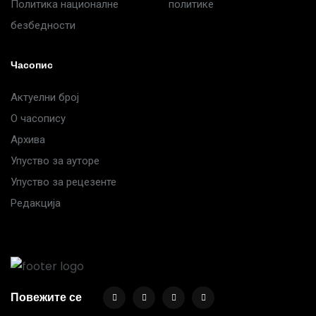
Политика националне
политике
безбедности
Часопис
Актуелни број
О часопису
Архива
Упуство за ауторе
Упуство за рецезенте
Редакција
Повежите се