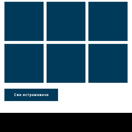
Др Миша
Зоран
Др Марија
Стојадиновић
Милошевић
Ђорић
Сви истраживачи
Др Љубиша
Др Нада
Миломир
Деспотовић
Радушки
Степић