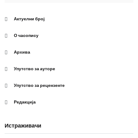
Актуелни број
О часопису
Архива
Упутство за ауторе
Упутство за рецензенте
Редакција
Истраживачи