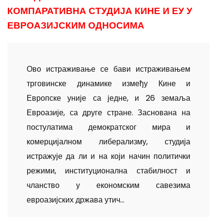
КОМПАРАТИВНА СТУДИЈА КИНЕ И ЕУ У
ЕВРОАЗИЈСКИМ ОДНОСИМА
Ово истраживање се бави истраживањем
трговинске динамике између Кине и
Европске уније са једне, и 26 земаља
Евроазије, са друге стране. Заснована на
постулатима демократског мира и
комерцијалном либерализму, студија
истражује да ли и на који начин политички
режими, институционална стабилност и
чланство у економским савезима
евроазијских држава утич...