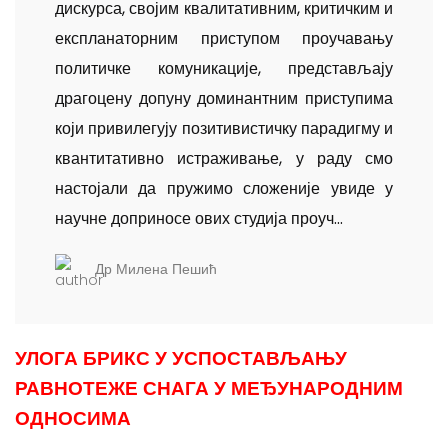
дискурса, својим квалитативним, критичким и
експланаторним приступом проучавању
политичке комуникације, представљају
драгоцену допуну доминантним приступима
који привилегују позитивистичку парадигму и
квантитативно истраживање, у раду смо
настојали да пружимо сложеније увиде у
научне доприносе ових студија проуч...
Др Милена Пешић
УЛОГА БРИКС У УСПОСТАВЉАЊУ
РАВНОТЕЖЕ СНАГА У МЕЂУНАРОДНИМ
ОДНОСИМА