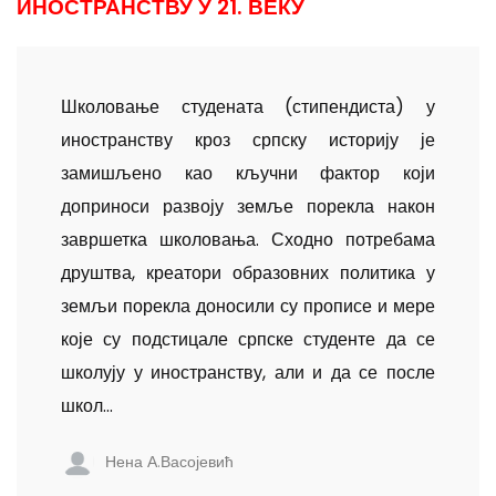
ИНОСТРАНСТВУ У 21. ВЕКУ
Школовање студената (стипендиста) у
иностранству кроз српску историју је
замишљено као кључни фактор који
доприноси развоју земље порекла након
завршетка школовања. Сходно потребама
друштва, креатори образовних политика у
земљи порекла доносили су прописе и мере
које су подстицале српске студенте да се
школују у иностранству, али и да се после
школ...
Нена А.Васојевић