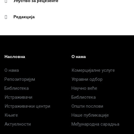
Упуство за рецезенте
Редакција
Насловна
О нама
О нама
Комерцијалне услуге
Репозиторијум
Управни одбор
Библиотека
Научно веће
Истраживачи
Библиотека
Истраживачки центри
Општи послови
Књиге
Наше публикације
Актуелности
Међународна сарадња