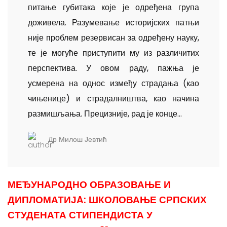
питање губитака које је одређена група
доживела. Разумевање историјских патњи
није проблем резервисан за одређену науку,
те је могуће приступити му из различитих
перспектива. У овом раду, пажња је
усмерена на однос између страдања (као
чињенице) и страдалништва, као начина
размишљања. Прецизније, рад је конце...
Др Милош Јевтић
МЕЂУНАРОДНО ОБРАЗОВАЊЕ И
ДИПЛОМАТИЈA: ШКОЛОВАЊЕ СРПСКИХ
СТУДЕНАТА СТИПЕНДИСТА У