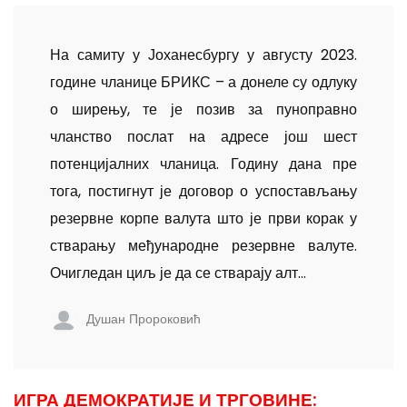
На самиту у Јоханесбургу у августу 2023.
године чланице БРИКС – а донеле су одлуку
о ширењу, те је позив за пуноправно
чланство послат на адресе још шест
потенцијалних чланица. Годину дана пре
тога, постигнут је договор о успостављању
резервне корпе валута што је први корак у
стварању међународне резервне валуте.
Очигледан циљ је да се стварају алт...
Душан Пророковић
ИГРА ДЕМОКРАТИЈЕ И ТРГОВИНЕ: