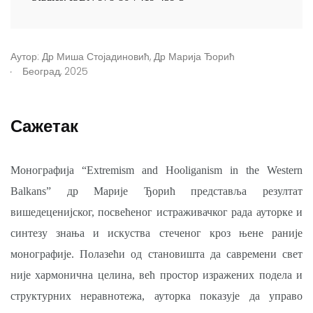
Аутор:
Др Миша Стојадиновић
,
Др Марија Ђорић
.
Београд, 2025
Сажетак
Монографија “Extremism and Hooliganism in the Western
Balkans” др Марије Ђорић представља резултат
вишедеценијског, посвећеног истраживачког рада ауторке и
синтезу знања и искуства стеченог кроз њене раније
монографије. Полазећи од становишта да савремени свет
није хармонична целина, већ простор изражених подела и
структурних неравнотежа, ауторка показује да управо