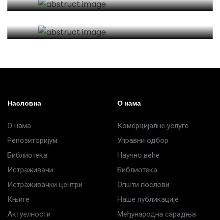
Истраживачки
центри
Насловна
О нама
О нама
Комерцијалне услуге
Репозиторијум
Управни одбор
Библиотека
Научно веће
Истраживачи
Библиотека
Истраживачки центри
Општи послови
Књиге
Наше публикације
Актуелности
Међународна сарадња