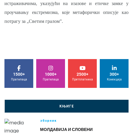
истраживачима, указујући на изазове и етичке замке у
проучавању екстремизма, које метафорички описује као
потрагу за „Светим гралом”.
1500+
1000+
2500+
300+
Пратилаца
Пратилаца
Претплатника
Конекција
КЊИГЕ
зборник
МОЛДАВИЈА И СЛОВЕНИ