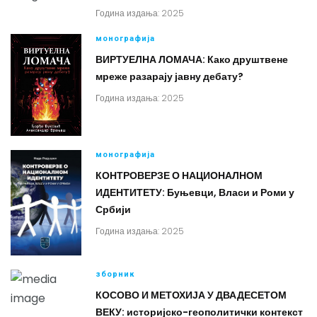
Година издања: 2025
монографија
ВИРТУЕЛНА ЛОМАЧА: Како друштвене
мреже разарају јавну дебату?
Година издања: 2025
монографија
КОНТРОВЕРЗЕ О НАЦИОНАЛНОМ
ИДЕНТИТЕТУ: Буњевци, Власи и Роми у
Србији
Година издања: 2025
зборник
КОСОВО И МЕТОХИЈА У ДВАДЕСЕТОМ
ВЕКУ: историјско-геополитички контекст