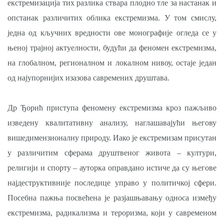
екстремизација тих разлика ствара плодно тле за настанак и
опстанак различитих облика екстремизма. У том смислу,
једна од кључних вредности ове монографије огледа се у
њеној трајној актуелности, будући да феномен екстремизма,
на глобалном, регионалном и локалном нивоу, остаје један
од најупорнијих изазова савремених друштава.
Др Ђорић приступа феномену екстремизма кроз пажљиво
изведену квалитативну анализу, наглашавајући његову
вишедимензионалну природу. Иако је екстремизам присутан
у различитим сферама друштвеног живота – култури,
религији и спорту – ауторка оправдано истиче да су његове
најдеструктивније последице управо у политичкој сфери.
Посебна пажња посвећена је разјашњавању односа између
екстремизма, радикализма и тероризма, који у савременом