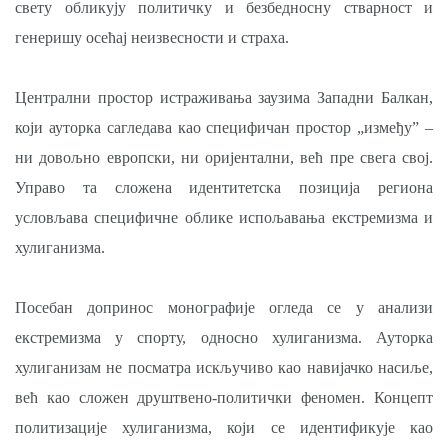
свету обликују политичку и безбедносну стварност и
генеришу осећај неизвесности и страха.
Централни простор истраживања заузима Западни Балкан,
који ауторка сагледава као специфичан простор „између” –
ни довољно европски, ни оријентални, већ пре свега свој.
Управо та сложена идентитетска позиција региона
условљава специфичне облике испољавања екстремизма и
хулиганизма.
Посебан допринос монографије огледа се у анализи
екстремизма у спорту, односно хулиганизма. Ауторка
хулиганизам не посматра искључиво као навијачко насиље,
већ као сложен друштвено-политички феномен. Концепт
политизације хулиганизма, који се идентификује као