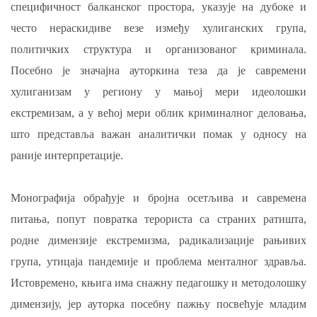
специфичност балканског простора, указује на дубоке и
често нераскидиве везе између хулиганских група,
политичких структура и организованог криминала.
Посебно је значајна ауторкина теза да је савремени
хулиганизам у региону у мањој мери идеолошки
екстремизам, а у већој мери облик криминалног деловања,
што представља важан аналитички помак у односу на
раније интерпретације.
Монографија обрађује и бројна осетљива и савремена
питања, попут повратка терориста са страних ратишта,
родне димензије екстремизма, радикализације рањивих
група, утицаја пандемије и проблема менталног здравља.
Истовремено, књига има снажну педагошку и методолошку
димензију, јер ауторка посебну пажњу посвећује младим