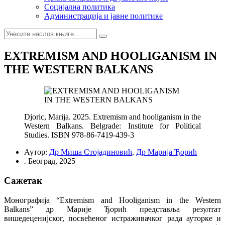
Социјална политика
Администрација и јавне политике
EXTREMISM AND HООLIGANISM IN
THE WESTERN BALKANS
Djoric, Marija. 2025. Extremism and hooliganism in the
Western Balkans. Belgrade: Institute for Political
Studies. ISBN 978-86-7419-439-3
Аутор:
Др Миша Стојадиновић
,
Др Марија Ђорић
.
Београд, 2025
Сажетак
Монографија “Extremism and Hooliganism in the Western
Balkans” др Марије Ђорић представља резултат
вишедеценијског, посвећеног истраживачког рада ауторке и