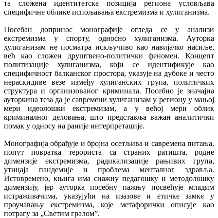
та сложена идентитетска позиција региона условљава
специфичне облике испољавања екстремизма и хулиганизма.
Посебан допринос монографије огледа се у анализи
екстремизма у спорту, односно хулиганизма. Ауторка
хулиганизам не посматра искључиво као навијачко насиље,
већ као сложен друштвено-политички феномен. Концепт
политизације хулиганизма, који се идентификује као
специфичност балканског простора, указује на дубоке и често
нераскидиве везе између хулиганских група, политичких
структура и организованог криминала. Посебно је значајна
ауторкина теза да је савремени хулиганизам у региону у мањој
мери идеолошки екстремизам, а у већој мери облик
криминалног деловања, што представља важан аналитички
помак у односу на раније интерпретације.
Монографија обрађује и бројна осетљива и савремена питања,
попут повратка терориста са страних ратишта, родне
димензије екстремизма, радикализације рањивих група,
утицаја пандемије и проблема менталног здравља.
Истовремено, књига има снажну педагошку и методолошку
димензију, јер ауторка посебну пажњу посвећује младим
истраживачима, указујући на изазове и етичке замке у
проучавању екстремизма, које метафорички описује као
потрагу за „Светим гралом”.