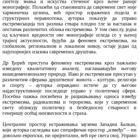
синтезу знања и искуства стеченог кроз њене раније
монографије. Полазећи од становишта да савремени свет није
хармонична целина, већ простор изражених подела и
структурних неравнотежа, ауторка показује да управо
екстремизација тих разлика ствара плодно тле за настанак и
опстанак различитих облика екстремизма. У том смислу, једна
од кључних вредности ове монографије огледа се у њеној
трајној актуелности, будући да феномен екстремизма, на
глобалном, регионалном и локалном нивоу, остаје један од
најупорнијих изазова савремених друштава.
Др Ђорић приступа феномену екстремизма кроз пажљиво
изведену квалитативну анализу, наглашавајући његову
вишедимензионалну природу. Иако је екстремизам присутан у
различитим сферама друштвеног живота – култури, религији
и спорту – ауторка оправдано истиче да су његове
најдеструктивније последице управо у политичкој сфери.
Посебна пажња посвећена је разјашњавању односа између
екстремизма, радикализма и тероризма, који у савременом
свету обликују политичку и безбедносну стварност и
генеришу осећај неизвесности и страха.
Централни простор истраживања заузима Западни Балкан,
који ауторка сагледава као специфичан простор „између” – ни
довољно европски, ни оријентални, већ пре свега свој. Управо