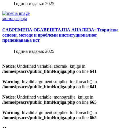
Година издања: 2025
монографија
САВРЕМЕНА ОБАВЕШТАЈНА АНАЛИЗА: Теоријски
основи, методе и проблеми институционалног
препознавања ист
Година издања: 2025
Notice
: Undefined variable: zbornik_knjige in
/home/ipsacrs/public_html/knjiga.php
on line
641
Warning
: Invalid argument supplied for foreach() in
/home/ipsacrs/public_html/knjiga.php
on line
641
Notice
: Undefined variable: monografija_knjige in
/home/ipsacrs/public_html/knjiga.php
on line
665
Warning
: Invalid argument supplied for foreach() in
/home/ipsacrs/public_html/knjiga.php
on line
665