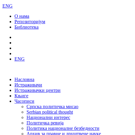
ENG
О нама
Репозиторијум
Библиотека
ENG
Насловна
Истраживачи
Истраживачки центри
Књиге
Часописи
Српска политичка мисао
Serbian political thought
Национални интерес
Политичка ревија
Политика националне безбедности
Архив за правне и друштвене науке