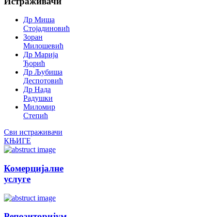
Истраживачи
Др Миша
Стојадиновић
Зоран
Милошевић
Др Марија
Ђорић
Др Љубиша
Деспотовић
Др Нада
Радушки
Миломир
Степић
Сви истраживачи
КЊИГЕ
Комерцијалне
услуге
Репозиторијум