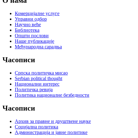
О нама
Комерцијалне услуге
Управни одбор
Научно веће
Библиотека
Општи послови
Наше публикације
Међународна сарадња
Часописи
Српска политичка мисао
Serbian political thought
Национални интерес
Политичка ревија
Политика националне безбедности
Часописи
Архив за правне и друштвене науке
Социјална политика
Администрација и јавне политике