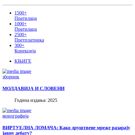
1500+
Пратилаца
1000+
Пратилаца
2500+
Претплатника
300+
Конекција
КЊИГЕ
зборник
МОЛДАВИЈА И СЛОВЕНИ
Година издања: 2025
монографија
ВИРТУЕЛНА ЛОМАЧА: Како друштвене мреже разарају
јавну дебату?