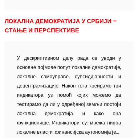
ЛОКАЛНА ДЕМОКРАТИЈА У СРБИЈИ –
СТАЊЕ И ПЕРСПЕКТИВЕ
У дескриптивном делу рада се уводи у
основне појмове попут локалне демократије,
локалне самоуправе, супсидијарности и
децентрализације. Након тога креирамо три
индикатора уз помоћ којих можемо да
тестирамо да ли у одређеној земљи постоји
локална демократија и како она
функционише. Индикатори су: мрежа нивоа
локалне власти, финансијска аутономија је...