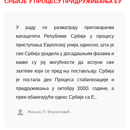
СРБИЈЕ У ПРОЦЕСУ ПРИДРУЖИВAЊА ЕУ
У раду се разматрају преговарачки
капацитети Републике Србије у процесу
приступања Европској унији, односно, шта је
све Србија урадила у досадашњим фазама и
какве су јој могућности да испуни све
захтеве који се пред њу постављају. Србија
је постала део Процеса стабилизације и
придруживања у октобру 2000. године, а
први обавезујући однос Србије са Е...
Жељко П. Мојсиловић