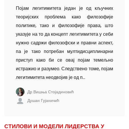
Појам легитимитета један је од кључних
теоријских проблема како филозофије
политике, тако и филозофије права, што
указује на то да концепт легитимитета у себи
нужно садржи филозофски и правни аспект,
па је тако потребан мултидисциплинарни
приступ како би се овај појам темељно
истражио и разумео. Следствено томе, појам
легитимитета неодвојив је од п...
Др Вишња Стојадиновић
Душан Гујаничић
СТИЛОВИ И МОДЕЛИ ЛИДЕРСТВА У