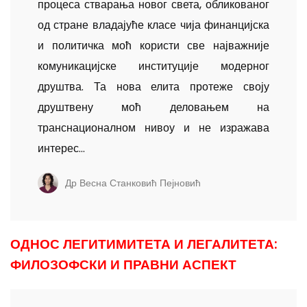
процеса стварања новог света, обликованог
од стране владајуће класе чија финанцијска
и политичка моћ користи све најважније
комуникацијске институције модерног
друштва. Та нова елита протеже своју
друштвену моћ деловањем на
транснационалном нивоу и не изражава
интерес...
Др Весна Станковић Пејновић
ОДНОС ЛЕГИТИМИТЕТА И ЛЕГАЛИТЕТА:
ФИЛОЗОФСКИ И ПРАВНИ АСПЕКТ