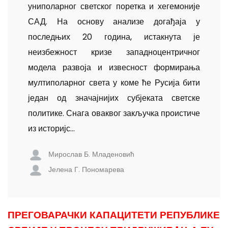
униполарног светског поретка и хегемоније
САД. На основу анализе догађаја у
последњих 20 година, истакнута је
неизбежност кризе западноцентричног
модела развоја и извесност формирања
мултиполарног света у коме ће Русија бити
један од значајнијих субјеката светске
политике. Снага оваквог закључка проистиче
из историјс...
Мирослав Б. Младеновић
Јелена Г. Пономарева
ПРЕГОВАРАЧКИ КАПАЦИТЕТИ РЕПУБЛИКЕ