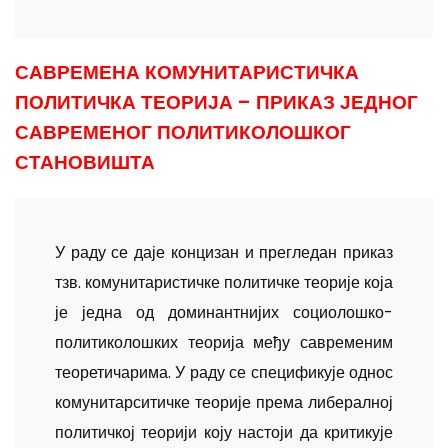
САВРЕМЕНА КОМУНИТАРИСТИЧКА
ПОЛИТИЧКА ТЕОРИЈА – ПРИКАЗ ЈЕДНОГ
САВРЕМЕНОГ ПОЛИТИКОЛОШКОГ
СТАНОВИШТА
У раду се даје концизан и прегледан приказ
тзв. комунитаристичке политичке теорије која
је једна од доминантнијих социолошко-
политиколошких теорија међу савременим
теоретичарима. У раду се спецификује однос
комунитарситичке теорије према либералној
политичкој теорији коју настоји да критикује