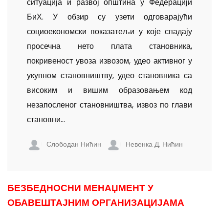
ситуација и развој општина у Федерацији
БиХ. У обзир су узети одговарајући
социоекономски показатељи у које спадају
просечна нето плата становника,
покривеност увоза извозом, удео активног у
укупном становништву, удео становника са
високим и вишим образовањем код
незапосленог становништва, извоз по глави
становни...
Слободан Нићин
Невенка Д. Нићин
БЕЗБЕДНОСНИ МЕНАЏМЕНТ У
ОБАВЕШТАЈНИМ ОРГАНИЗАЦИЈАМА