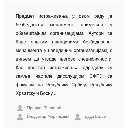
Предмет истраживања у овом раду је
безбедносни менаџмент примењен у
обавештајним организацијама. Аутори се
баве општим принципима безбедносног
менаџмента у наведеним организацијама, с
циљем да утврде његове специфичности.
Као про­стор истраживања одредили су
земље настале дисолуцијом СФРЈ, са
фокусом на Републику Србију, Републику
Хрватску и Босну ...
Предраг Ћеранић
Владимир Маринковић
Дуда Баље