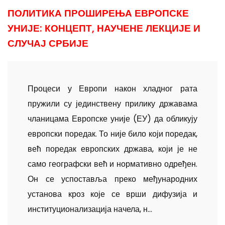
ПОЛИТИКА ПРОШИРЕЊА ЕВРОПСКЕ
УНИЈЕ: КОНЦЕПТ, НАУЧЕНЕ ЛЕКЦИЈЕ И
СЛУЧАЈ СРБИЈЕ
Процеси у Европи након хладног рата
пружили су јединствену прилику државама
чланицама Европске уније (ЕУ) да обликују
европски поредак. То није било који поредак,
већ поредак европских држава, који је не
само географски већ и нормативно одређен.
Он се успоставља преко међународних
установа кроз које се врши дифузија и
институционализација начела, н...