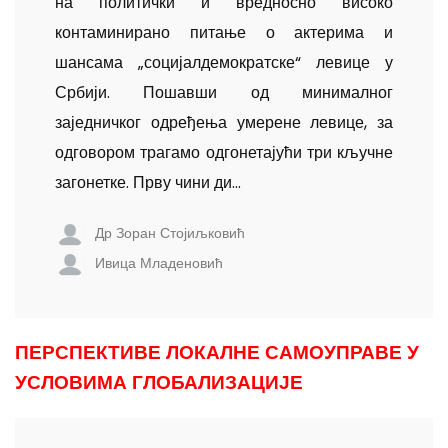
на политички и вредносно високо
контаминирано питање о актерима и
шансама „социјалдемократске“ левице у
Србији. Пошавши од минималног
заједничког одређења умерене левице, за
одговором трагамо одгонетајући три кључне
загонетке. Прву чини ди...
Др Зоран Стојиљковић
Ивица Младеновић
ПЕРСПЕКТИВЕ ЛОКАЛНЕ САМОУПРАВЕ У
УСЛОВИМА ГЛОБАЛИЗАЦИЈЕ