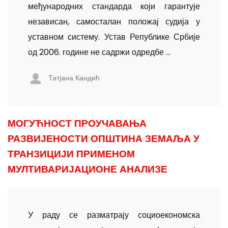
међународних стандарда који гарантује
независан, самосталан положај судија у
уставном систему. Устав Републике Србије
од 2006. године не садржи одредбе ...
Татјана Кандић
МОГУЋНОСТ ПРОУЧАВАЊА
РАЗВИЈЕНОСТИ ОПШТИНА ЗЕМАЉА У
ТРАНЗИЦИЈИ ПРИМЕНОМ
МУЛТИВАРИЈАЦИОНЕ АНАЛИЗЕ
У раду се разматрају социоекономска