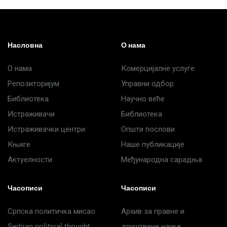
Насловна
О нама
О нама
Комерцијалне услуге
Репозиторијум
Управни одбор
Библиотека
Научно веће
Истраживачи
Библиотека
Истраживачки центри
Општи послови
Књиге
Наше публикације
Актуелности
Међународна сарадња
Часописи
Часописи
Српска политичка мисао
Архив за правне и
Serbian political thought
друштвене науке