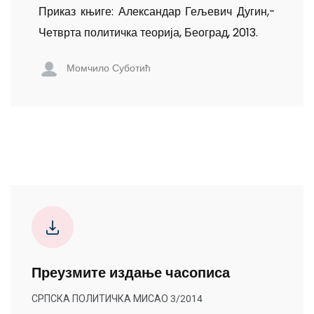
Приказ књиге: Алек­сан­дар­ Гељевич­ Дугин,­
Че­тврта­ политичка­ те­орија,­ Бе­о­град,­ 2013.
Момчило Суботић
Преузмите издање часописа
СРПСКА ПОЛИТИЧКА МИСАО 3/2014