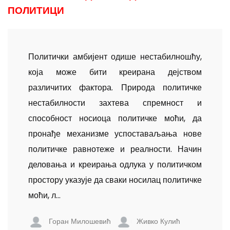
ПОЛИТИЦИ
Политички амбијент одише нестабилношћу,
која може бити креирана дејством
различитих фактора. Природа политичке
нестабилности захтева спремност и
способност носиоца политичке моћи, да
пронађе механизме успоставаљања нове
политичке равнотеже и реалности. Начин
деловања и креирања одлука у политичком
простору указује да сваки носилац политичке
моћи, л...
Горан Милошевић
Живко Кулић