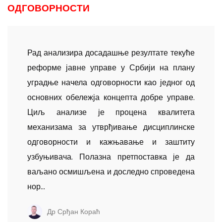
ОДГОВОРНОСТИ
Рад анализира досадашње резултате текуће
реформе јавне управе у Србији на плану
уградње начела одговорности као једног од
основних обележја концепта добре управе.
Циљ анализе је процена квалитета
механизама за утврђивање дисциплинске
одговорности и кажњавање и заштиту
узбуњивача. Полазна претпоставка је да
ваљано осмишљена и доследно спроведена
нор...
Др Срђан Кораћ