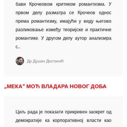
бави Крочеовом критиком романтизма. У
првом делу разматра се Крочеов однос
према романтизму, имајући у виду његово
разликовање између теоријске и практичне
романтике. У другом делу аутор анализира
с...
Др Душан Достанић
„МЕКА“ МОЋ ВЛАДАРА НОВОГ ДОБА
Циљ рада је показати прикривен заокрет од
демократије ка корпоративној власти као