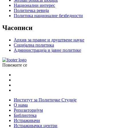
Serbian political thought
Национални интерес
Политичка ревија
Политика националне безбедности
Часописи
Архив за правне и друштвене науке
Социјална политика
Администрација и јавне политике
Повежите се
Институт за Политичке Студије
О нама
Репозиторијум
Библиотека
Истраживачи
Истраживачки центри