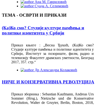
Ана М. Гавриловић
Суада A. Селимовић
ТЕМА - ОСВРТИ И ПРИКАЗИ
(Ка)Ко смо? Студије културе памћења и
политике идентитета у Србији
Приказ књиге : „Весна Ђукић, (Ка)Ко смо?
Студије културе памћења и политике идентитета у
Србији, Институт за позориште, филм, радио и
телевизију Факултет драмских уметности, Београд
2017, 357. стр.“
Др Александра Колаковић
НИЧЕ И КОНЗЕРВАТИВНА РЕВОЛУЦИЈА
Приказ зборника : Sebastian Kaufmann, Andreas Urs
Sommer (Hrsg.), Nietzsche und die Konservative
Revolution, Walter de Gruyter, Berlin, Boston, 2018,