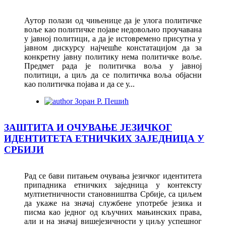
Аутор полази од чињенице да је улога политичке
воље као политичке појаве недовољно проучавана
у јавној политици, а да је истовремено присутна у
јавном дискурсу најчешће констатацијом да за
конкретну јавну политику нема политичке воље.
Предмет рада је политичка воља у јавној
политици, а циљ да се политичка воља објасни
као политичка појава и да се у...
Зоран Р. Пешић
ЗАШТИТА И ОЧУВАЊЕ ЈЕЗИЧКОГ
ИДЕНТИТЕТА EТНИЧКИХ ЗАЈЕДНИЦА У
СРБИЈИ
Рад се бави питањем очувања језичког идентитета
припадника етничких заједница у контексту
мултиетничности становништва Србије, са циљем
да укаже на значај службене употребе језика и
писма као једног од кључних мањинских права,
али и на значај вишејезичности у циљу успешног