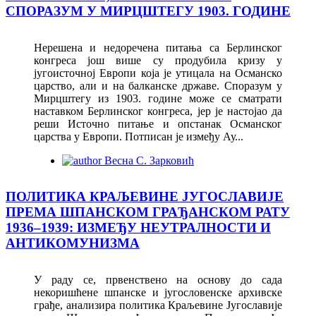
СПОРАЗУМ У МИРЦШТЕГУ 1903. ГОДИНЕ
Нерешена и недоречена питања са Берлинског
конгреса још више су продубила кризу у
југоисточној Европи која је утицала на Османско
царство, али и на балканске државе. Споразум у
Мирцштегу из 1903. године може се сматрати
наставком Берлинског конгреса, јер је настојао да
реши Источно питање и опстанак Османског
царства у Европи. Потписан је између Ау...
Весна С. Зарковић
ПОЛИТИКА КРАЉЕВИНЕ ЈУГОСЛАВИЈЕ
ПРЕМА ШПАНСКОМ ГРАЂАНСКОМ РАТУ
1936‒1939: ИЗМЕЂУ НЕУТРАЛНОСТИ И
АНТИКОМУНИЗМА
У раду се, првенствено на основу до сада
некоришћене шпанске и југословенске архивске
грађе, анализира политика Краљевине Југославије