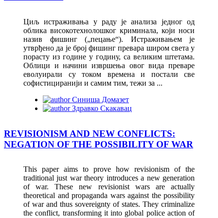
Циљ истраживања у раду је анализа једног од
облика високотехнолошког криминала, који носи
назив фишинг („пецање“). Истраживањем је
утврђено да је број фишинг превара широм света у
порасту из године у годину, са великим штетама.
Облици и начини извршења овог вида преваре
еволуирали су током времена и постали све
софистициранији и самим тим, тежи за ...
Синиша Домазет
Здравко Скакавац
REVISIONISM AND NEW CONFLICTS:
NEGATION OF THE POSSIBILITY OF WAR
This paper aims to prove how revisionism of the
traditional just war theory introduces a new generation
of war. These new revisionist wars are actually
theoretical and propaganda wars against the possibility
of war and thus sovereignty of states. They criminalize
the conflict, transforming it into global police action of