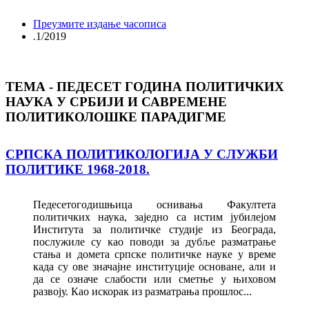
Преузмите издање часописа
.
1/2019
ТЕМА - ПЕДЕСЕТ ГОДИНА ПОЛИТИЧКИХ
НАУКА У СРБИЈИ И САВРЕМЕНЕ
ПОЛИТИКОЛОШКЕ ПАРАДИГМЕ
СРПСКА ПОЛИТИКОЛОГИЈА У СЛУЖБИ
ПОЛИТИКЕ 1968-2018.
Педесетогодишњица оснивања Факултета
политичких наука, заједно са истим јубилејом
Института за политичке студије из Београда,
послужиле су као поводи за дубље разматрање
стања и домета српске политичке науке у време
када су ове значајне институције основане, али и
да се означе слабости или сметње у њиховом
развоју. Као искорак из разматрања прошлос...