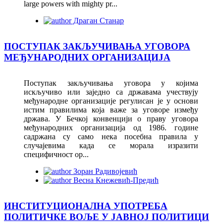
large powers with mighty pr...
Драган Станар
ПОСТУПАК ЗАКЉУЧИВАЊА УГОВОРА
МЕЂУНАРОДНИХ ОРГАНИЗАЦИЈА
Поступак закључивања уговора у којима
искључиво или заједно са државама учествују
међународне организације регулисан је у основи
истим правилима која важе за уговоре између
држава. У Бечкој конвенцији о праву уговора
међународних организација од 1986. године
садржана су само нека посебна правила у
случајевима када се морала изразити
специфичност ор...
Зоран Радивојевић
Весна Кнежевић-Предић
ИНСТИТУЦИОНАЛНА УПОТРЕБА
ПОЛИТИЧКЕ ВОЉЕ У ЈАВНОЈ ПОЛИТИЦИ