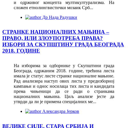
и одрживог концепта мултикултурализма. На
сложен етнолингвистички мозаик Срб...
Др Нада Радушки
СТРАНКЕ НАЦИОНАЛНИХ МАЊИНА –
ПРАВО, ИЛИ ЗЛОУПОТРЕБА ПРАВА?
ИЗБОРИ ЗА СКУПШТИНУ ГРАДА БЕОГРАДА
2018. ГОДИНЕ
На изборима за одборнике у Скупштини града
Београда, одржаним 2018. године, трећина листа
имала је статус листе странке националне мањине.
Рад анализира наступ ових листа у предизборној
кампањи и однос носилаца тих листа и кандидата
према чињеници да се ради о странкама
националних мањина. Циљ анализе јесте да
утврди да ли је примена специјалних ме...
Александра Јерков
ВЕЛИКЕ СИЛЕ, СТАРА СРБИЈА И