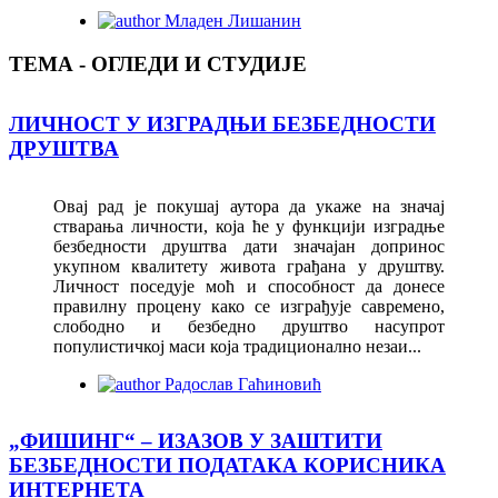
Младен Лишанин
ТЕМА - ОГЛЕДИ И СТУДИЈЕ
ЛИЧНОСТ У ИЗГРАДЊИ БЕЗБЕДНОСТИ
ДРУШТВА
Овај рад је покушај аутора да укаже на значај
стварања личности, која ће у функцији изградње
безбедности друштва дати значајан допринос
укупном квалитету живота грађана у друштву.
Личност поседује моћ и способност да донесе
правилну процену како се изграђује савремено,
слободно и безбедно друштво насупрот
популистичкој маси која традиционално незаи...
Радослав Гаћиновић
„ФИШИНГ“ ‒ ИЗАЗОВ У ЗАШТИТИ
БЕЗБЕДНОСТИ ПОДАТАКА КОРИСНИКА
ИНТЕРНЕТА