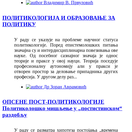
Владимир В. Првуловић
ПОЛИТИКОЛОГИЈА И ОБРАЗОВАЊЕ ЗА
ПОЛИТИКУ
У раду се указује на проблеме научног статуса
политикологије. Поред епистемолошких питања
значајна су и интердисциплинарна повезивања ове
науке. Од посебног сазнајног значаја је однос
теорије и праксе у овој науци. Теорија поседује
професионалну аутономију али у пракси је
отворен простор за деловање припадника других
професија. У другом делу раз...
Др Зоран Аврамовић
ОПСЕНЕ ПОСТ-ПОЛИТИКОЛОГИЈЕ
Политиколошко мишљење у „постистинском“
раздобљу
У раду се разматра хипотеза постојања „времена