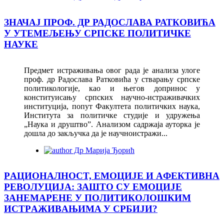
ЗНАЧАЈ ПРОФ. ДР РАДОСЛАВА РАТКОВИЋА
У УТЕМЕЉЕЊУ СРПСКЕ ПОЛИТИЧКЕ
НАУКЕ
Предмет истраживања овог рада је анализa улоге
проф. др Радослава Ратковића у стварању српске
политикологије, као и његов допринос у
конституисању српских научно-истраживачких
институција, попут Факултета политичких наука,
Института за политичке студије и удружења
„Наука и друштво”. Анализом садржаја ауторка је
дошла до закључка да је научноистражи...
Др Марија Ђорић
РAЦИOНAЛНOСT, EMOЦИJE И AФEКTИВНA
РEВOЛУЦИJA: ЗAШTO СУ EMOЦИJE
ЗAНEMAРEНE У ПOЛИTИКOЛOШКИM
ИСTРAЖИВAЊИMA У СРБИJИ?