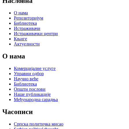
Насловна
О нама
Репозиторијум
Библиотека
Истраживачи
Истраживачки центри
Књиге
Актуелности
О нама
Комерцијалне услуге
Управни одбор
Научно веће
Библиотека
Општи послови
Наше публикације
Међународна сарадња
Часописи
Српска политичка мисао