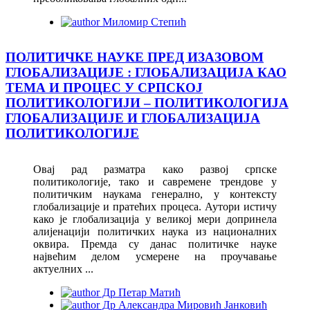
Миломир Степић
ПОЛИТИЧКЕ НАУКЕ ПРЕД ИЗАЗОВОМ
ГЛОБАЛИЗАЦИЈЕ : ГЛОБАЛИЗАЦИЈА КАО
ТЕМА И ПРОЦЕС У СРПСКОЈ
ПОЛИТИКОЛОГИЈИ – ПОЛИТИКОЛОГИЈА
ГЛОБАЛИЗАЦИЈЕ И ГЛОБАЛИЗАЦИЈА
ПОЛИТИКОЛОГИЈЕ
Овај рад разматра како развој српске
политикологије, тако и савремене трендове у
политичким наукама генерално, у контексту
глобализације и пратећих процеса. Аутори истичу
како је глобализација у великој мери допринела
алијенацији политичких наука из националних
оквира. Премда су данас политичке науке
највећим делом усмерене на проучавање
актуелних ...
Др Петар Матић
Др Александра Мировић Јанковић