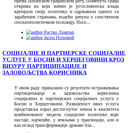
према Шпанском грађанском рату. Поменута грађа
открива на који начин је југословенска влада
креирала своју политику и одржавала односе са
зараћеним странама, водећи рачуна о сопственом
спољнополитичком положају. Посе...
Растко Ломпар
Јасна Поповић
СОЦИЈАЛНЕ И ПАРТНЕРСКЕ СОЦИЈАЛНЕ
УСЛУГЕ У БОСНИ И ХЕРЦЕГОВИНИ КРОЗ
ВИЗУРУ ПАРТИЦИПАЦИЈЕ И
ЗАДОВОЉСТВА КОРИСНИКА
У овом раду приказани су резултати истраживања
партиципације и задовољства корисника
социјалних и партнерских социјалних услуга у
Босни и Херцеговини. Развијеност ових услуга
представља израз достигнутог нивоа и квалитета
комбинованог модела социјалне политике који
настаје, најчешће, у земљама у транзицији, али и
као исход трансформације државе бла...