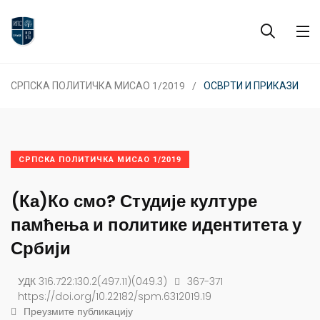
СРПСКА ПОЛИТИЧКА МИСАО 1/2019
ОСВРТИ И ПРИКАЗИ
СРПСКА ПОЛИТИЧКА МИСАО 1/2019
(Ка)Ко смо? Студије културе
памћења и политике идентитета у
Србији
УДК 316.722:130.2(497.11)(049.3)
367-371
https://doi.org/10.22182/spm.6312019.19
Преузмите публикацију