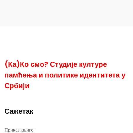
(Ка)Ко смо? Студије културе
памћења и политике идентитета у
Србији
Сажетак
Приказ књиге :