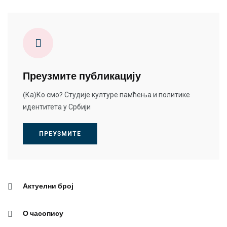
Преузмите публикацију
(Ка)Ко смо? Студије културе памћења и политике
идентитета у Србији
ПРЕУЗМИТЕ
Актуелни број
О часопису