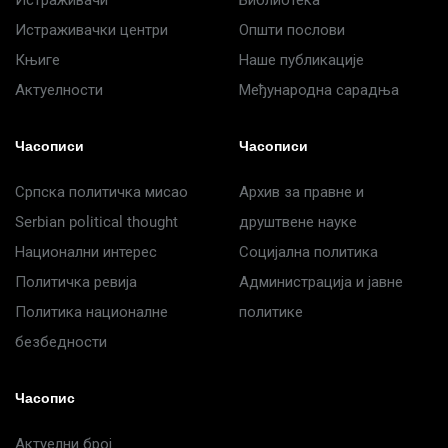
Истраживачи
Библиотека
Истраживачки центри
Општи послови
Књиге
Наше публикације
Актуелности
Међународна сарадња
Часописи
Часописи
Српска политичка мисао
Архив за правне и
Serbian political thought
друштвене науке
Национални интерес
Социјална политика
Политичка ревија
Администрација и јавне
Политика националне
политике
безбедности
Часопис
Актуелни број