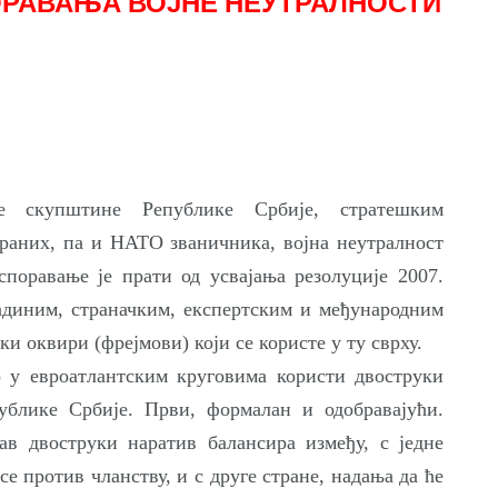
ОРАВАЊА ВОЈНЕ НЕУТРАЛНОСТИ
е скупштине Републике Србије, стратешким
раних, па и НАТО званичника, војна неутралност
споравање је прати од усвајања резолуције 2007.
ладиним, страначким, експертским и међународним
ки оквири (фрејмови) који се користе у ту сврху.
о у евроатлантским круговима користи двоструки
ублике Србије. Први, формалан и одобравајући.
ав двоструки наратив балансира између, с једне
се против чланству, и с друге стране, надања да ће