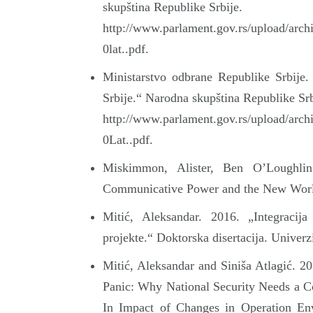
skupština Republike Srbije.
http://www.parlament.gov.rs/upload/arch
0lat..pdf.
Ministarstvo odbrane Republike Srbije.
Srbije.“ Narodna skupština Republike Srb
http://www.parlament.gov.rs/upload/arch
0Lat..pdf.
Miskimmon, Alister, Ben O’Loughlin 
Communicative Power and the New Worl
Mitić, Aleksandar. 2016. „Integracij
projekte.“ Doktorska disertacija. Univerz
Mitić, Aleksandar and Siniša Atlagić. 
Panic: Why National Security Needs a 
In Impact of Changes in Operation En