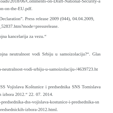
ploads/2018/06/Comments-on-Draft-National-Security-a
on-on-the-EU.pdf.
claration”. Press release 2009 (044), 04.04.2009,
ws_52837.htm?mode=pressrelease.
jna kancelarija za vezu.“
jna neutralnost vodi Srbiju u samoizolaciju?“. Glas
a-neutralnost-vodi-srbiju-u-samoizolaciju-/4639723.ht
S Vojislava Koštunice i predsednika SNS Tomislava
h izbora 2012.“ 22. 07. 2014.
redsednika-dss-vojislava-kostunice-i-predsednika-sn
predsednickih-izbora-2012.html.