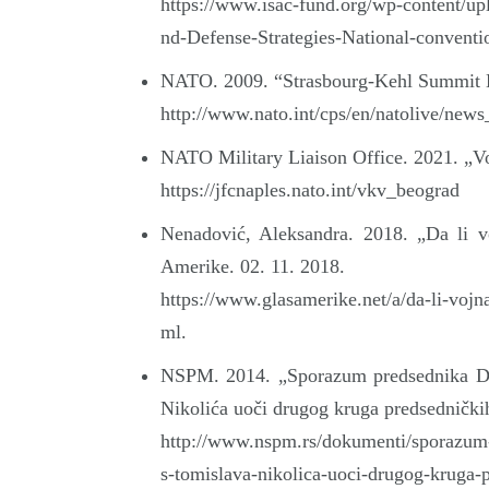
https://www.isac-fund.org/wp-content/u
nd-Defense-Strategies-National-conventi
NATO. 2009. “Strasbourg-Kehl Summit De
http://www.nato.int/cps/en/natolive/ne
NATO Military Liaison Office. 2021. „Vo
https://jfcnaples.nato.int/vkv_beograd
Nenadović, Aleksandra. 2018. „Da li vo
Amerike. 02. 11. 2018.
https://www.glasamerike.net/a/da-li-vojn
ml.
NSPM. 2014. „Sporazum predsednika DS
Nikolića uoči drugog kruga predsednički
http://www.nspm.rs/dokumenti/sporazum-p
s-tomislava-nikolica-uoci-drugog-kruga-