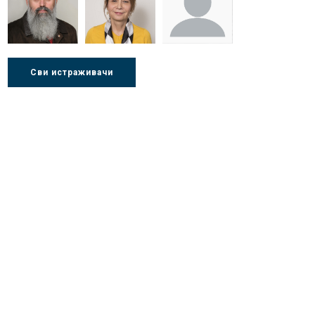
Стојадиновић
Милошевић
Ђорић
Др Љубиша
Др Нада
Миломир
Сви истраживачи
Деспотовић
Радушки
Степић