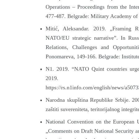
Operations – Proceedings from the Inte
477-487. Belgrade: Military Academy of 
Mitić, Aleksandar. 2019. „Framing R
NATO/EU strategic narrative”. In Russ
Relations, Challenges and Opportuni
Ponomareva, 149-166. Belgrade: Institute
N1. 2019. “NATO Quint countries urge 
2019.
https://rs.n1info.com/english/news/a5073
Narodna skupština Republike Srbije. 20
zaštiti suvereniteta, teritorijalnog integr
National Convention on the European 
„Comments on Draft National Security a