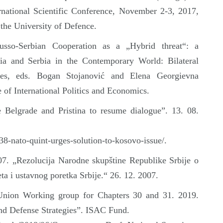
rnational Scientific Conference, November 2-3, 2017,
the University of Defence.
usso-Serbian Cooperation as a „Hybrid threat“: a
ia and Serbia in the Contemporary World: Bilateral
ties, eds. Bogan Stojanović and Elena Georgievna
 of International Politics and Economics.
Belgrade and Pristina to resume dialogue”. 13. 08.
38-nato-quint-urges-solution-to-kosovo-issue/.
07. „Rezolucija Narodne skupštine Republike Srbije o
iteta i ustavnog poretka Srbije.“ 26. 12. 2007.
Union Working group for Chapters 30 and 31. 2019.
nd Defense Strategies”. ISAC Fund.