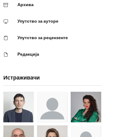
Архива
Упутство за ауторе
Упутство за рецензенте
Редакција
Истраживачи
Др Миша
Зоран
Др Марија