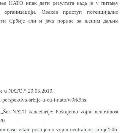
ење НАТО ипак дати резултата када је у питању
 организацији. Овакав приступ потенцијално
ости Србије али и јача пориве за њеним даљим
ije u NATO.“ 20.05.2010.
n-perspektiva-srbije-u-eu-i-nato/w0rk9ns.
 „Šef NATO kancelarije: Poštujemo vojnu neutralnost
20.
ommaso-vitale-postujemo-vojnu-neutralnost-srbije/306