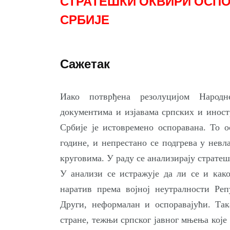
СТРАТЕШКИ ОКВИРИ ОСП
СРБИЈЕ
Сажетак
Иако потврђена резолуцијом Народн
документима и изјавама српских и иност
Србије је истовремено оспоравана. То о
године, и непрестано се подгрева у нев
круговима. У раду се анализирају стратеш
У анализи се истражује да ли се и как
наратив према војној неутралности Реп
Други, неформалан и оспоравајући. Так
стране, тежњи српског јавног мњења које 