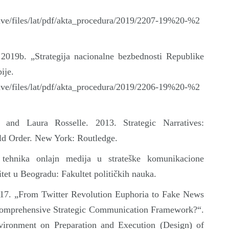
ive/files/lat/pdf/akta_procedura/2019/2207-19%20-%2
 2019b. „Strategija nacionalne bezbednosti Republike
ije.
ive/files/lat/pdf/akta_procedura/2019/2206-19%20-%2
and Laura Rosselle. 2013. Strategic Narratives:
d Order. New York: Routledge.
a tehnika onlajn medija u strateške komunikacione
itet u Beogradu: Fakultet političkih nauka.
2017. „From Twitter Revolution Euphoria to Fake News
Comprehensive Strategic Communication Framework?“.
vironment on Preparation and Execution (Design) of