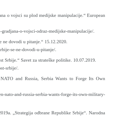
đana o vojsci su plod medijske manipulacije.“ European
i-gradjana-o-vojsci-odraz-medijske-manipulacije/.
e ne dovodi u pitanje.“ 15.12.2020.
rbije-se-ne-dovodi-u-pitanje/.
 Srbije.“ Savet za strateške politike. 10.07.2019.
st-srbije/.
n NATO and Russia, Serbia Wants to Forge Its Own
nato-and-russia-serbia-wants-forge-its-own-military-
2019а. „Strategija odbrane Republike Srbije“. Narodna