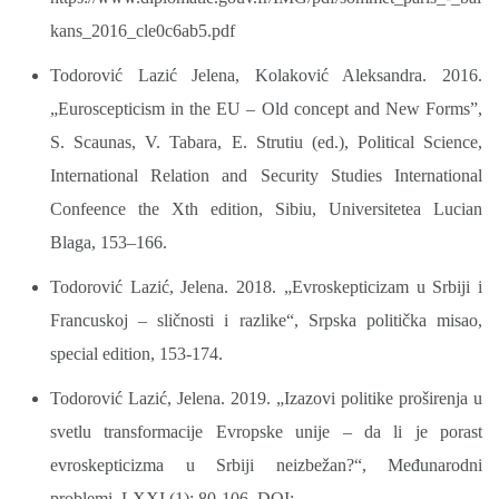
kans_2016_cle0c6ab5.pdf
Todorović Lazić Jelena, Kolaković Aleksandra. 2016.
„Euroscepticism in the EU – Old concept and New Forms”,
S. Scaunas, V. Tabara, E. Strutiu (ed.), Political Science,
International Relation and Security Studies International
Confeence the Xth edition, Sibiu, Universitetea Lucian
Blaga, 153–166.
Todorović Lazić, Jelena. 2018. „Evroskepticizam u Srbiji i
Francuskoj – sličnosti i razlike“, Srpska politička misao,
special edition, 153-174.
Todorović Lazić, Jelena. 2019. „Izazovi politike proširenja u
svetlu transformacije Evropske unije – da li je porast
evroskepticizma u Srbiji neizbežan?“, Međunarodni
problemi, LXXI (1): 80-106. DOI: