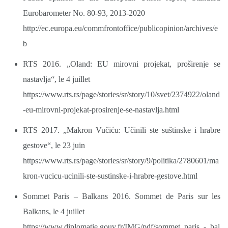
Eurobarometer No. 80-93, 2013-2020
http://ec.europa.eu/commfrontoffice/publicopinion/archives/e
b
RTS 2016. „Oland: EU mirovni projekat, proširenje se
nastavlja“, le 4 juillet
https://www.rts.rs/page/stories/sr/story/10/svet/2374922/oland
-eu-mirovni-projekat-prosirenje-se-nastavlja.html
RTS 2017. „Makron Vučiću: Učinili ste suštinske i hrabre
gestove“, le 23 juin
https://www.rts.rs/page/stories/sr/story/9/politika/2780601/ma
kron-vucicu-ucinili-ste-sustinske-i-hrabre-gestove.html
Sommet Paris – Balkans 2016. Sommet de Paris sur les
Balkans, le 4 juillet
https://www.diplomatie.gouv.fr/IMG/pdf/sommet_paris_-_bal