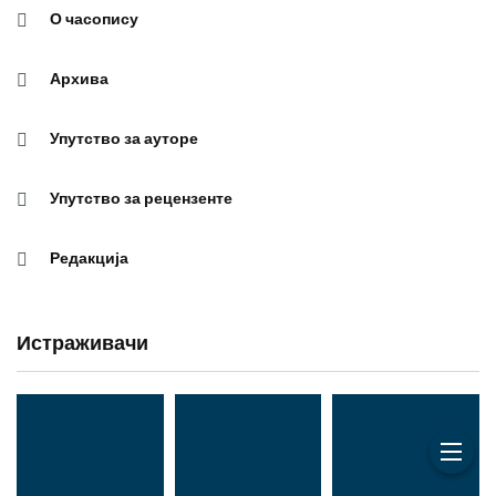
О часопису
Архива
Упутство за ауторе
Упутство за рецензенте
Редакција
Истраживачи