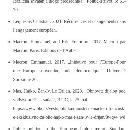
Različita shvatanja uloge predsednika“, Politički život, 6: 61-
70.
Lequesne, Christian. 2021. Récurrences et changements dans
l’engagement européen.
Macron, Emmanuel, and Eric Fottorino. 2017. Macron par
Macron. Paris: Editions de l’Aube.
Macron, Emmanuel. 2017. „Initiative pour l’Europe-Pour
une Europe souveraine, unie, démocratique“, Université
Sorbonne 26.
Mas, Hajko, Žan-Iv, Le Drijan. 2020. „Obnovite dijalog pod
vođstvom EU – sada!“, BLIC, le 25 mai.
https://www.blic.rs/vesti/politika/ministri-nemacke-i-francusk
e-ekskluzivno-za-blic-hajko-mas-i-zan-iv-le-drijan/8wqw4wd
Public opinion in the Еuropean Union report, Standard