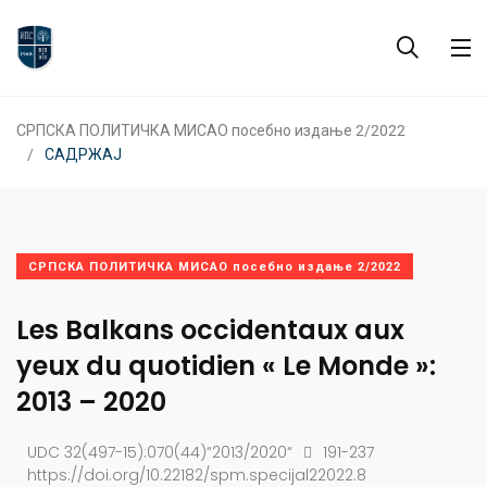
СРПСКА ПОЛИТИЧКА МИСАО посебно издање 2/2022
САДРЖАЈ
СРПСКА ПОЛИТИЧКА МИСАО посебно издање 2/2022
Les Balkans occidentaux aux
yeux du quotidien « Le Monde »:
2013 – 2020
UDC 32(497-15):070(44)“2013/2020“
191-237
https://doi.org/10.22182/spm.specijal22022.8