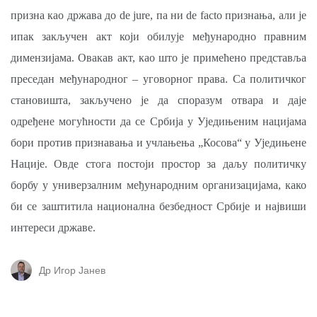
призна као држава до de jure, па ни de facto признања, али је
ипак закључен акт који обилује међународно правним
димензијама. Овакав акт, као што је примећено представља
преседан међународног – уговорног права. Са политичког
становишта, закључено је да споразум отвара и даје
одређене могућности да се Србија у Уједињеним нацијама
бори против признавања и учлањења „Косова“ у Уједињене
Нације. Овде стога постоји простор за даљу политичку
борбу у универзалним међународним организацијама, како
би се заштитила национална безбедност Србије и највиши
интереси државе.
Др Игор Јанев