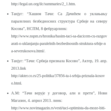
http://legal.un.org/ilc/summaries/2_1.htm.
Танјуг: “Хашим Тачи: Са Дачићем о уклањању
паралелних безбедносних структура Србијe на северу
Косова”, НСПМ, 8 фебруарлинк:
http://www.nspm.rs/hronika/hasim-taci-sa-dacicem-cu-razgov
arati-o-uklanjanju-paralelnih-bezbednosnih-struktura-srbije-n
a-severukosova.html/.
Танјуг: “Тачи: Србија признала Косово”, Актер, 19. апр.
2013.link
http://akter.co.rs/25-politika/37856-ta-i-srbija-priznala-kosov
o.html.
А.М: “Тачи верује у договор, али и прети”, Нови
Магазин, 4. април 2013. линк:
http://www.novimagazin.rs/vesti/taci-optimista-da-moze-biti-