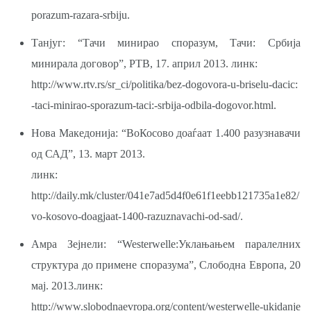
porazum-razara-srbiju.
Танјуг: “Тачи минирао споразум, Тачи: Србија
минирала договор”, РТВ, 17. април 2013. линк:
http://www.rtv.rs/sr_ci/politika/bez-dogovora-u-briselu-dacic:
-taci-minirao-sporazum-taci:-srbija-odbila-dogovor.html.
Нова Македонија: “ВоКосово доаѓаат 1.400 разузнавачи
од САД”, 13. март 2013.
линк:
http://daily.mk/cluster/041e7ad5d4f0e61f1eebb121735a1e82/
vo-kosovo-doagjaat-1400-razuznavachi-od-sad/.
Амра Зејнели: “Westerwelle:Уклањањем паралелних
структура до примене споразума”, Слободна Европа, 20
мај. 2013.линк:
http://www.slobodnaevropa.org/content/westerwelle-ukidanje