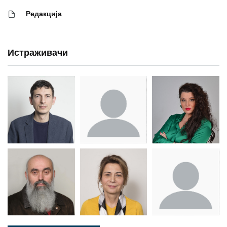
Редакција
Истраживачи
Др Миша
Зоран
Др Марија
Стојадиновић
Милошевић
Ђорић