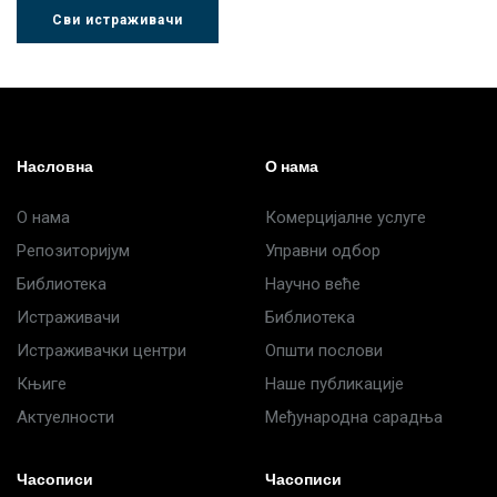
Сви истраживачи
Др Љубиша
Др Нада
Миломир
Деспотовић
Радушки
Степић
Насловна
О нама
О нама
Комерцијалне услуге
Репозиторијум
Управни одбор
Библиотека
Научно веће
Истраживачи
Библиотека
Истраживачки центри
Општи послови
Књиге
Наше публикације
Актуелности
Међународна сарадња
Часописи
Часописи