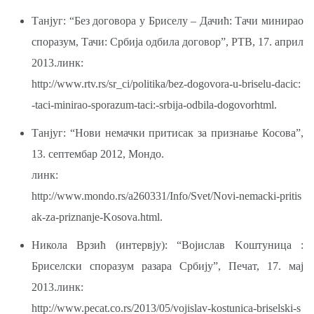
Танјуг: “Без договора у Бриселу – Дачић: Тачи минирао
споразум, Тачи: Србија одбила договор”, РТВ, 17. април
2013.линк:
http://www.rtv.rs/sr_ci/politika/bez-dogovora-u-briselu-dacic:
-taci-minirao-sporazum-taci:-srbija-odbila-dogovorhtml.
Танјуг: “Нови немачки притисак за признање Косова”,
13. септембар 2012, Мондо.
линк:
http://www.mondo.rs/a260331/Info/Svet/Novi-nemacki-pritis
ak-za-priznanje-Kosova.html.
Никола Врзић (интервју): “Војислав Kоштуница :
Бриселски споразум разара Србију”, Печат, 17. мај
2013.линк:
http://www.pecat.co.rs/2013/05/vojislav-kostunica-briselski-s