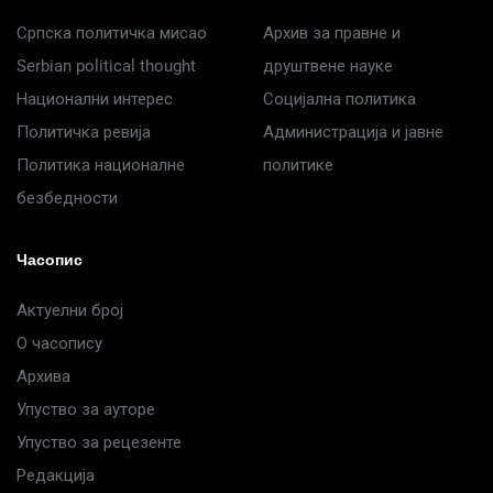
Српска политичка мисао
Архив за правне и
Serbian political thought
друштвене науке
Национални интерес
Социјална политика
Политичка ревија
Администрација и јавне
Политика националне
политике
безбедности
Часопис
Актуелни број
О часопису
Архива
Упуство за ауторе
Упуство за рецезенте
Редакција