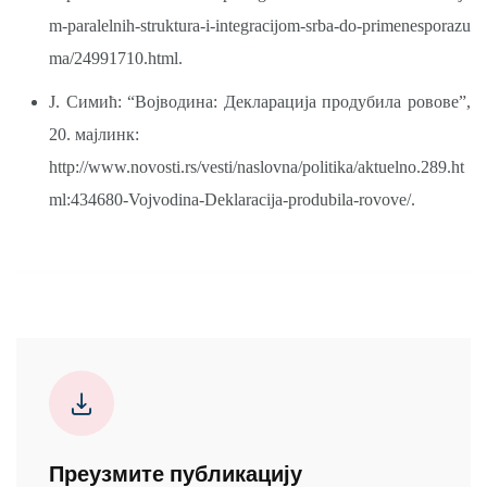
m-paralelnih-struktura-i-integracijom-srba-do-primenesporazu
ma/24991710.html.
Ј. Симић: “Војводина: Декларација продубила ровове”,
20. мајлинк:
http://www.novosti.rs/vesti/naslovna/politika/aktuelno.289.ht
ml:434680-Vojvodina-Deklaracija-produbila-rovove/.
Преузмите публикацију