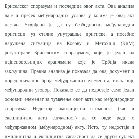
Бриселског споразума и последица овог акта. Ова анализа
даје и пресек међународних услова у којима је овај акт
настао. Утврђено је да су безбедносни међународни
притисци, уз сталне унутрашње притиске, а посебно
нарушена ситуација на Косову и Метохији (КиМ)
резултирале Бриселским споразумом, који је један од
најнеповољнијих аранжмана које је Србија икада
закључила. Правна анализа је показала да овај документ и
поред значајног броја међудржавних елемената, ипак није
међународни уговор. Показало се да недостаје само један
основни елеменат за тумачење овог акта као међународног
споразума. Недостаје имплицитна сагласност (као и
експлицитно дата сагласност) да се овде ради о
међудржавном (међународном) акту. Исто, ту недостаје и
имплицитна и експлцитна сагласност да се други субјект