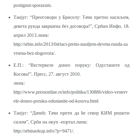
postignut-sporazum.
Танјуг: “Преоговори у Бриселу: Тачи претио насиљем,
девета рунда завршена без договора!”, Србин Инфо, 18.
април 2013.линк:
http://srbin.info/2013/04/taci-pretio-nasiljem-deveta-runda-za
vrsena-bez-dogovora/.
Е.П.: “Вестервеле донео поруку: Одустаните од
Косова!”, Пресс, 27. август 2010.
линк:
http://www.pressonline.rs/info/politika/130886/video-vesterv
ele-doneo-poruku-odustanite-od-kosova.html
Танјуг: “Дачић: Тачи прети да ће север КИМ решити
силом”, Срби на окуп -портал.линк:
http://srbinaokup.info/?p=9471/.