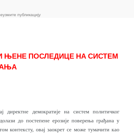
еузмите публикацију
И ЊЕНЕ ПОСЛЕДИЦЕ НА СИСТЕМ
ЉАЊА
ај директне демократије на систем политичког
долази до постепене ерозије поверења грађана у
том контексту, овај заокрет се може тумачити као