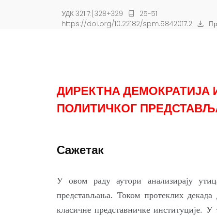
УДК 321.7:[328+329
25-51
https://doi.org/10.22182/spm.5842017.2
Пр
ДИРЕКТНА ДЕМОКРАТИЈА 
ПОЛИТИЧКОГ ПРЕДСТАВ
Сажетак
У овом раду аутори анализирају утиц
представљања. Током протеклих декада 
класичне представничке институције. У 