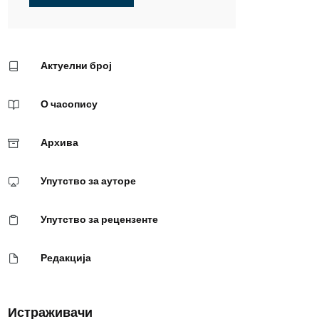
Актуелни број
О часопису
Архива
Упутство за ауторе
Упутство за рецензенте
Редакција
Истраживачи