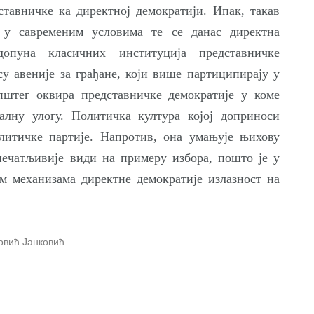
ставничке ка директној демократији. Ипак, такав
 у савременим условима те се данас директна
опуна класичних институција представничке
у авеније за грађане, који више партиципирају у
пштег оквира представничке демократије у коме
алну улогу. Политичка култура којој доприноси
литичке партије. Напротив, она умањује њихову
печатљивије види на примеру избора, пошто је у
м механизама директне демократије излазност на
овић Јанковић