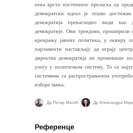
нека врста постепеног преласка од пред
демократски идеал је тешко достижан
демократија превасходно види као д
демократије. Ови трендови, проширили с
креирању јавних политика, у оквиру о
парламенти настављају да играју центр
директна демократија не промовише по
улогу у политичком систему. То се нају
системима са распрострањеном употребо
изборе мања.
Др Петар Матић
Др Александра Мир
Референце