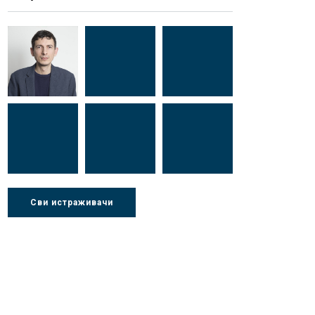
Др Миша
Зоран
Др Марија
Стојадиновић
Милошевић
Ђорић
Др Љубиша
Др Нада
Миломир
Сви истраживачи
Деспотовић
Радушки
Степић