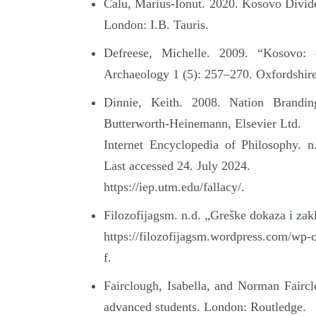
Calu, Marius-Ionut. 2020. Kosovo Divided
London: I.B. Tauris.
Defreese, Michelle. 2009. “Kosovo: c
Archaeology 1 (5): 257–270. Oxfordshire
Dinnie, Keith. 2008. Nation Branding
Butterworth-Heinemann, Elsevier Ltd.
Internet Encyclopedia of Philosophy. n.
Last accessed 24. July 2024.
https://iep.utm.edu/fallacy/.
Filozofijagsm. n.d. „Greške dokaza i zakl
https://filozofijagsm.wordpress.com/wp-
f.
Fairclough, Isabella, and Norman Faircl
advanced students. London: Routledge.