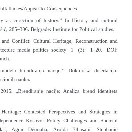
calfallacies/Appeal-to-Consequences.
 as corection of history.” In History and cultural
ć, 285–306. Belgrade: Institute for Political studies.
 and Conflict: Cultural Heritage, Reconstruction and
tecture_media_politics_society 1 (3): 1–20. DOI:
unch.
dela brendiranja nacije.” Doktorska disertacija.
acionih nauka.
2015. „Brendiranje nacije: Analiza brend identiteta
 Heritage: Contested Perspectives and Strategies in
ndependence Kosovo: Policy Challenges and Societal
olas, Agon Demjaha, Arolda Elbasani, Stephanie