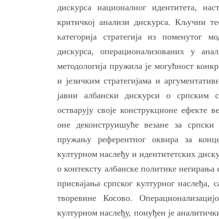
дискурса националног идентитета, нас
критичкој анализи дискурса. Кључни тео
категорија стратегија из поменутог мо
дискурса, операционализованих у ана
методологија пружила је могућност конк
и језичким стратегијама и аргументатив
јавни албански дискурси о српским 
остварују своје конструкционе ефекте в
оне деконструишуће везане за српски 
пружању референтног оквира за конц
културном наслеђу и идентитетских дискур
о контексту албанске политике негирања 
присвајања српског културног наслеђа, 
творевине Косово. Операционализациј
културном наслеђу, понуђен је аналитички