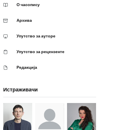
О часопису
Архива
Упутство за ауторе
Упутство за рецензенте
Редакција
Истраживачи