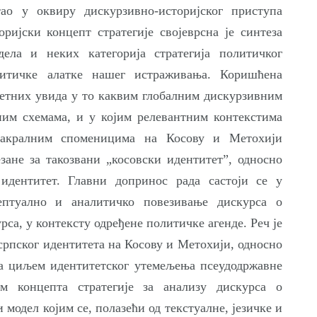
тао у оквиру дискурзивно-историјског приступа
ријски концепт стратегије својеврсна је синтеза
дела и неких категорија стратегија политичког
литичке алатке нашег истраживања. Коришћена
ретних увида у то каквим глобалним дискурзивним
ним схемама, и у којим релевантним контекстима
сакралним споменицима на Косову и Метохији
езане за такозвани „косовски идентитет”, односно
идентитет. Главни допринос рада састоји се у
ептуално и аналитичко повезивање дискурса о
са, у контексту одређене политичке агенде. Реч је
српског идентитета на Косову и Метохији, односно
са циљем идентитетског утемељења псеудодржавне
ом концепта стратегије за анализу дискурса о
 модел којим се, полазећи од текстуалне, језичке и