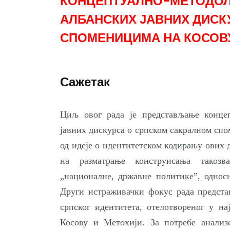
КОНЦЕПТУАЛНО-МЕТОДОЛ
АЛБАНСКИХ ЈАВНИХ ДИСК
СПОМЕНИЦИМА НА КОСОВУ
Сажетак
Циљ овог рада је представљање концеп
јавних дискурса о српском сакралном сп
од идеје о идентитетском кодирању ових д
на разматрање конструисања такозва
„националне, државне политике”, односн
Други истраживачки фокус рада предста
српског идентитета, отелотвореног у н
Косову и Метохији. За потребе анализ