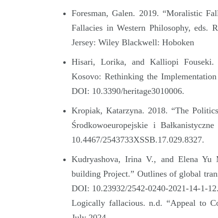
Foresman, Galen. 2019. “Moralistic Fa
Fallacies in Western Philosophy, eds.
Jersey: Wiley Blackwell: Hoboken
Hisari, Lorika, and Kalliopi Fouseki.
Kosovo: Rethinking the Implementation 
DOI: 10.3390/heritage3010006.
Kropiak, Katarzyna. 2018. “The Politic
Środkowoeuropejskie i Bałkanistycz
10.4467/2543733XSSB.17.029.8327.
Kudryashova, Irina V., and Elena Yu 
building Project.” Outlines of global tra
DOI: 10.23932/2542-0240-2021-14-1-12
Logically fallacious. n.d. “Appeal to C
July 2024.