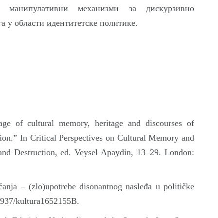
ју манипулативни механизми за дискурзивно
а у области идентитетске политике.
age of cultural memory, heritage and discourses of
tion.” In Critical Perspectives on Cultural Memory and
 and Destruction, еd. Veysel Apaydin, 13–29. London:
anja – (zlo)upotrebe disonantnog nasleđa u političke
5937/kultura1652155B.