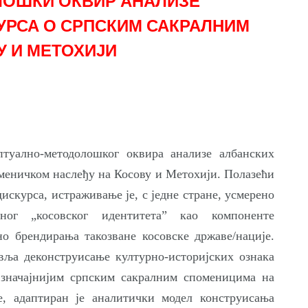
ОШКИ ОКВИР АНАЛИЗЕ
УРСА О СРПСКИМ САКРАЛНИМ
 И МЕТОХИЈИ
туално-методолошког оквира анализе албанских
оменичком наслеђу на Косову и Метохији. Полазећи
искурса, истраживање је, с једне стране, усмерено
ног „косовског идентитета” као компоненте
о брендирања такозване косовске државе/нације.
вља деконструисање културно-историјских ознака
ајзначајнијим српским сакралним споменицима на
е, адаптиран је аналитички модел конструисања