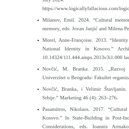
https://www.logicallyfallacious.com/logi
Milanov, Emil. 2024. “Cultural memory
memory, eds. Jovan Janjić and Milena Peši
Morel, Anne-Françoise. 2013. “Identity
National Identity in Kosovo.” Archi
10.14324/111.444.amps.2013v3i1.000 la
Novčić, M. Branka. 2015. „Razvoj mo
Univerzitet u Beogradu: Fakultet organiz
Novčić, Branka, i Velimir Štavljanin. 
Srbije.” Marketing 46 (4): 263–276.
Pasamitros, Nikolaos. 2017. “Cultural
Kosovo.” In State-Building in Post-I
Considerations, eds. Ioannis Armak