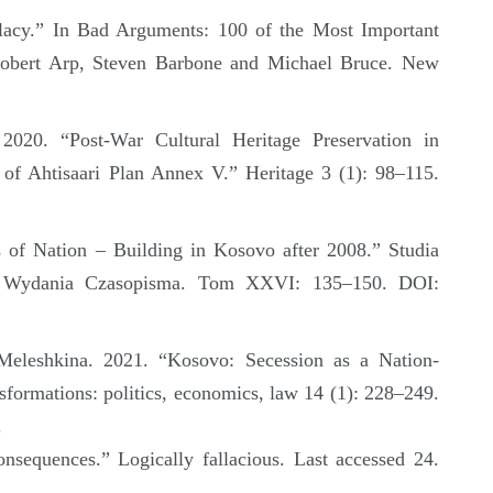
llacy.” In Bad Arguments: 100 of the Most Important
 Robert Arp, Steven Barbone and Michael Bruce. New
 2020. “Post-War Cultural Heritage Preservation in
of Ahtisaari Plan Annex V.” Heritage 3 (1): 98–115.
s of Nation – Building in Kosovo after 2008.” Studia
ne Wydania Czasopisma. Tom XXVI: 135–150. DOI:
Meleshkina. 2021. “Kosovo: Secession as a Nation-
nsformations: politics, economics, law 14 (1): 228–249.
.
onsequences.” Logically fallacious. Last accessed 24.