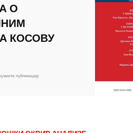
А О
ЛНИМ
А КОСОВУ
узмите публикацију