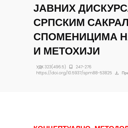
ЈАВНИХ ДИСКУРС
СРПСКИМ САКРА
СПОМЕНИЦИМА Н
И МЕТОХИЈИ
УДК 323(496.5)
247-276
https://doi.org/10.5937/spm88-53825
Пре