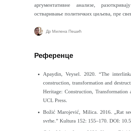
аргументативне анализе, разоткрива
остваривање политичких циљева, пре свег
Др Милена Пешић
Референце
Apaydin, Veysel. 2020. “The interlink
construction, transformation and destruc
Heritage: Construction, Transformation
UCL Press.
Božić Marojević, Milica. 2016. „Rat seć
svrhe.” Kultura 152: 155–170. DOI: 10.