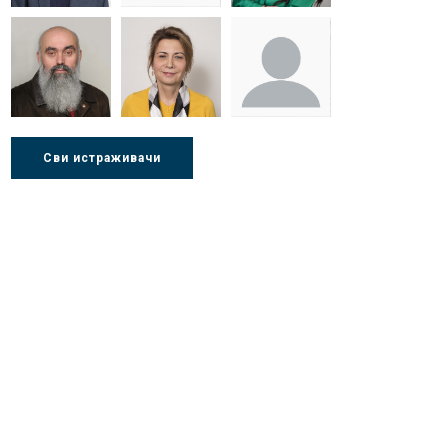
Др Миша
Зоран
Др Марија
Стојадиновић
Милошевић
Ђорић
Др Љубиша
Др Нада
Миломир
Сви истраживачи
Деспотовић
Радушки
Степић