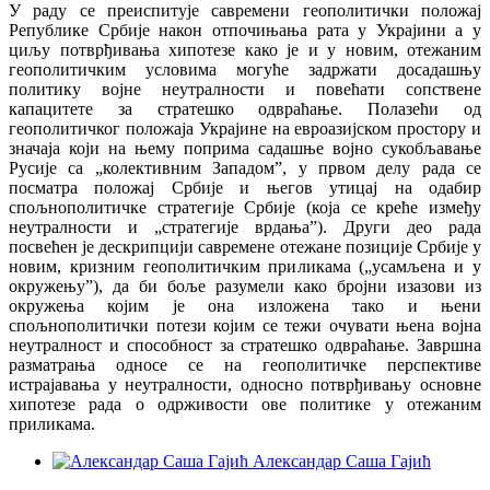
У раду се преиспитује савремени геополитички положај
Републике Србије након отпочињања рата у Украјини а у
циљу потврђивања хипотезе како је и у новим, отежаним
геополитичким условима могуће задржати досадашњу
политику војне неутралности и повећати сопствене
капацитете за стратешко одвраћање. Полазећи од
геополитичког положаја Украјине на евроазијском простору и
значаја који на њему поприма садашње војно сукобљавање
Русије са „колективним Западом”, у првом делу рада се
посматра положај Србије и његов утицај на одабир
спољнополитичке стратегије Србије (која се креће између
неутралности и „стратегије врдања”). Други део рада
посвећен је дескрипцији савремене отежане позиције Србије у
новим, кризним геополитичким приликама („усамљена и у
окружењу”), да би боље разумели како бројни изазови из
окружења којим је она изложена тако и њени
спољнополитички потези којим се тежи очувати њена војна
неутралност и способност за стратешко одвраћањe. Завршна
разматрања односе се на геополитичке перспективе
истрајавања у неутралности, односно потврђивању основне
хипотезе рада о одрживости ове политике у отежаним
приликама.
Александар Саша Гајић