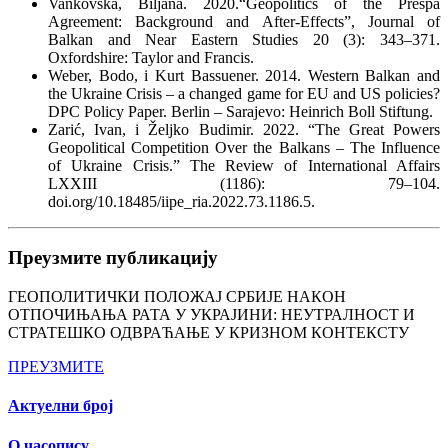
Vankovska, Biljana. 2020.“Geopolitics of the Prespa
Agreement: Background and After-Effects”, Journal of
Balkan and Near Eastern Studies 20 (3): 343–371.
Oxfordshire: Taylor and Francis.
Weber, Bodo, i Kurt Bassuener. 2014. Western Balkan and
the Ukraine Crisis – a changed game for EU and US policies?
DPC Policy Paper. Berlin – Sarajevo: Heinrich Boll Stiftung.
Zarić, Ivan, i Željko Budimir. 2022. “The Great Powers
Geopolitical Competition Over the Balkans – The Influence
of Ukraine Crisis.” The Review of International Affairs
LXXIII (1186): 79–104.
doi.org/10.18485/iipe_ria.2022.73.1186.5.
Преузмите публикацију
ГЕОПОЛИТИЧКИ ПОЛОЖАЈ СРБИЈЕ НАКОН
ОТПОЧИЊАЊА РАТА У УКРАЈИНИ: НЕУТРАЛНОСТ И
СТРАТЕШКО ОДВРАЋАЊЕ У КРИЗНОМ КОНТЕКСТУ
ПРЕУЗМИТЕ
Актуелни број
О часопису