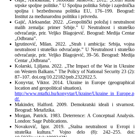
srpske spoljne politike.” U Spoljna politika Srbije i zajednička
spoljna i bezbednosna politika EU, 176–199. Beograd:
Institut za međunarodnu politiku i privredu.
Gajić, Aleksandar. 2022. „Geopolitički položaj i neutralnost
malih zemalja: primer Srbije.” U Neutralnost i strateško
odvraćanje, prir. Veljko Blagojević. Beograd: Medija Centar
„Odbranaˮ.
Igrutinović, Milan. 2022. „Strah i ambicija: Srbija, vojna
neutralnost i strateško odvraćanje.” U Neutralnost i strateško
odvraćanje, prir. Veljko Blagojević, 39–56. Beograd: Medija
Centar „Odbranaˮ.
Kolarski, Ljiljana. 2022. „The Impact of the War in Ukraine
on Western Balkans.” The Policy of National Security 23 (2):
87–107. doi.org/10.22182/pnb.2322022.5.
Konyvtar, Viktor. 2014. Ukraine in Europe (geographical
location and geopolitical situation).
http://www.mtafki.hu/konyvtar/Ukraine/Ukraine_in_Europe.p
df.
Makinder, Halford. 2009. Demokratski ideali i stvarnost.
Beograd: Metafizika.
Morgan, Patrick. 1983. Deterrence: A Conceptual Analysis.
London: Sage Publications.
Novaković, Igor. 2019. „Stalna neutralnost u Evropi i
strateška kultura.” Vojno delo (8): 242–255. doi: