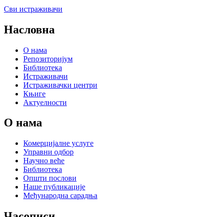
Сви истраживачи
Насловна
О нама
Репозиторијум
Библиотека
Истраживачи
Истраживачки центри
Књиге
Актуелности
О нама
Комерцијалне услуге
Управни одбор
Научно веће
Библиотека
Општи послови
Наше публикације
Међународна сарадња
Часописи