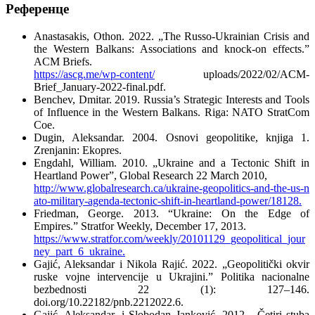
Референце
Anastasakis, Othon. 2022. „The Russo-Ukrainian Crisis and
the Western Balkans: Associations and knock-on effects.ˮ
ACM Briefs.
https://ascg.me/wp-content/
uploads/2022/02/ACM-
Brief_January-2022-final.pdf.
Benchev, Dmitar. 2019. Russia’s Strategic Interests and Tools
of Influence in the Western Balkans. Riga: NATO StratCom
Coe.
Dugin, Aleksandar. 2004. Osnovi geopolitike, knjiga 1.
Zrenjanin: Ekopres.
Engdahl, William. 2010. „Ukraine and a Tectonic Shift in
Heartland Power”, Global Research 22 March 2010,
http://www.globalresearch.ca/ukraine-geopolitics-and-the-us-n
ato-military-agenda-tectonic-shift-in-heartland-power/18128.
Friedman, George. 2013. “Ukraine: On the Edge of
Empires.” Stratfor Weekly, December 17, 2013.
https://www.stratfor.com/weekly/20101129_geopolitical_jour
ney_part_6_ukraine.
Gajić, Aleksandar i Nikola Rajić. 2022. „Geopolitički okvir
ruske vojne intervencije u Ukrajini.” Politika nacionalne
bezbednosti 22 (1): 127–146.
doi.org/10.22182/pnb.2212022.6.
Gajić, Aleksandar, i Slobodan Janković. 2012. „Četiri stuba