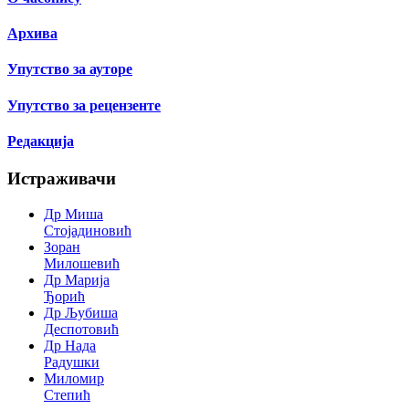
Архива
Упутство за ауторе
Упутство за рецензенте
Редакција
Истраживачи
Др Миша
Стојадиновић
Зоран
Милошевић
Др Марија
Ђорић
Др Љубиша
Деспотовић
Др Нада
Радушки
Миломир
Степић