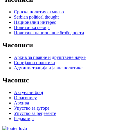
Српска политичка мисао
Serbian political thought
Национални интерес
Политичка ревија
Политика националне безбедности
Часописи
Архив за правне и друштвене науке
Социјална политика
Администрација и јавне политике
Часопис
Актуелни број
О часопису
Архива
Упуство за ауторе
Упуство за рецезенте
Редакција