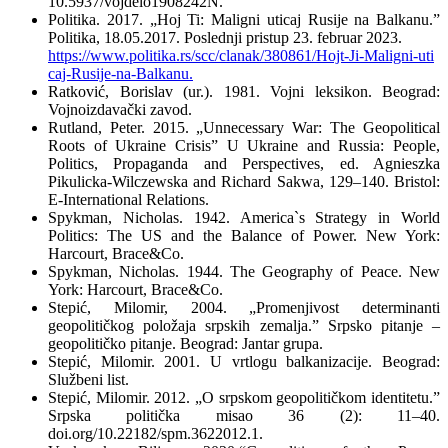
10.5937/vojdelo1908242N.
Politika. 2017. „Hoj Ti: Maligni uticaj Rusije na Balkanu.”
Politika, 18.05.2017. Poslednji pristup 23. februar 2023.
https://www.politika.rs/scc/clanak/380861/Hojt-Ji-Maligni-uti
caj-Rusije-na-Balkanu.
Ratković, Borislav (ur.). 1981. Vojni leksikon. Beograd:
Vojnoizdavački zavod.
Rutland, Peter. 2015. „Unnecessary War: The Geopolitical
Roots of Ukraine Crisis” U Ukraine and Russia: People,
Politics, Propaganda and Perspectives, ed. Agnieszka
Pikulicka-Wilczewska and Richard Sakwa, 129–140. Bristol:
E-International Relations.
Spykman, Nicholas. 1942. America`s Strategy in World
Politics: The US and the Balance of Power. New York:
Harcourt, Brace&Co.
Spykman, Nicholas. 1944. The Geography of Peace. New
York: Harcourt, Brace&Co.
Stepić, Milomir, 2004. „Promenjivost determinanti
geopolitičkog položaja srpskih zemalja.” Srpsko pitanje –
geopolitičko pitanje. Beograd: Jantar grupa.
Stepić, Milomir. 2001. U vrtlogu balkanizacije. Beograd:
Službeni list.
Stepić, Milomir. 2012. „O srpskom geopolitičkom identitetu.”
Srpska politička misao 36 (2): 11–40.
doi.org/10.22182/spm.3622012.1.