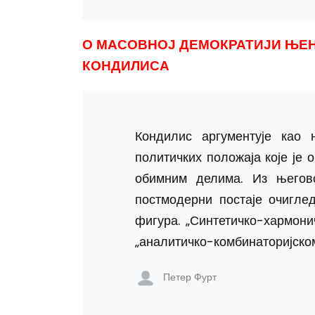
О МАСОВНОЈ ДЕМОКРАТИЈИ ЊЕ
КОНДИЛИСА
Кондилис аргументује као 
политичких положаја које је 
обимним делима. Из његов
постмодерни постаје очигле
фигура. „Синтетичко-хармон
„аналитичко-комбинаторијско
Петер Фурт