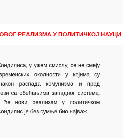
НОВОГ РЕАЛИЗМА У ПОЛИТИЧКОЈ НАУЦИ
ондилиса, у ужем смислу, се не смеју
временских околности у којима су
 након распада комунизма и пред
ези са обећањима западног система,
а ће нови реализам у политичком
дилис је без сумње био најваж...