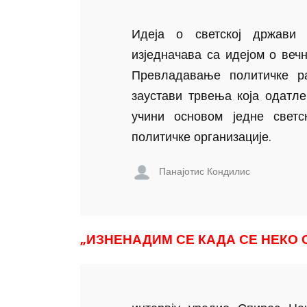
Идеја о светској држави
изједначава са идејом о веч
Превладавање политичке ра
заустави трвења која одатл
учини основом једне свет
политичке организације.
Панајотис Кондилис
„ИЗНЕНАДИМ СЕ КАДА СЕ НЕКО 