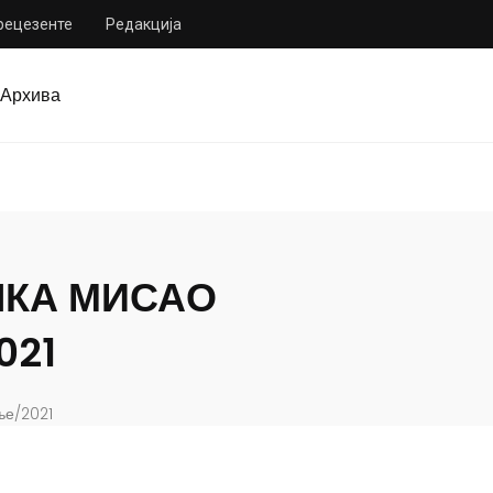
 рецезенте
Редакција
Архива
ЧКА МИСАО
021
ње/2021