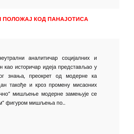
Н ПОЛОЖАЈ КОД ПАНАЈОТИСА
неутрални аналитичар социјалних и
он као историчар идеја представљао у
ог знања, преокрет од модерне ка
дан такође и кроз промену мисаоних
ично“ мишљење модерне замењује се
м“ фигуром мишљења по...