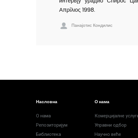
интервју урадио Спирос Цак
Απρίλιος 1998.
Панајотис Кондилис
Насловна
О нама
О нама
Комерцијалне услуг
Репозиторијум
Управни одбор
Библиотека
Научно веће