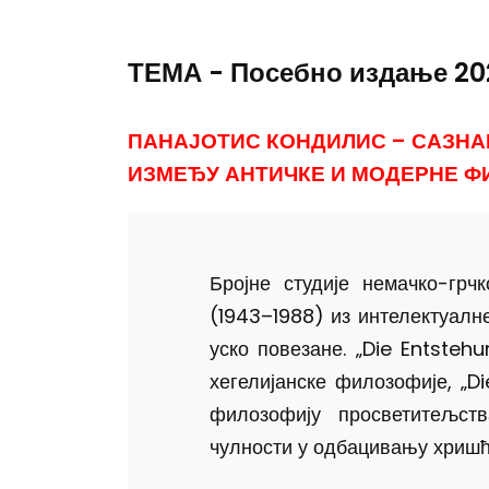
ТЕМА - Посебно издање 20
ПАНАЈОТИС КОНДИЛИС – САЗНА
ИЗМЕЂУ АНТИЧКЕ И МОДЕРНЕ 
Бројне студије немачко-грч
(1943–1988) из интелектуалн
уско повезане. „Die Entstehu
хегелијанске филозофије, „D
филозофију просветитељст
чулности у одбацивању хришћа