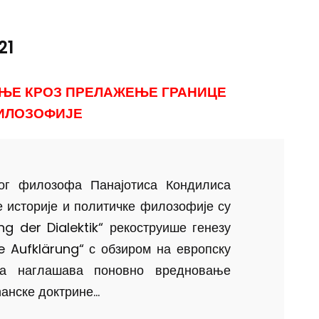
21
ЊЕ КРОЗ ПРЕЛАЖЕЊЕ ГРАНИЦЕ
ФИЛОЗОФИЈЕ
ког филозофа Панајотиса Кондилиса
е историје и политичке филозофије су
ng der Dialektik“ рекоструише генезу
ie Aufklärung“ с обзиром на европску
ва наглашава поновно вредновање
нске доктрине...