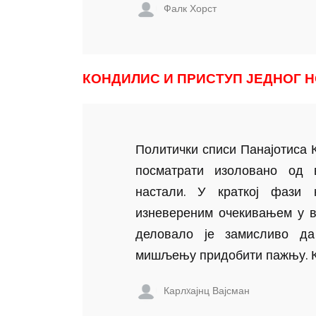
Фалк Хорст
КОНДИЛИС И ПРИСТУП ЈЕДНОГ 
Политички списи Панајотиса К
посматрати изоловано од 
настали. У краткој фази
изневереним очекивањем у в
деловало је замисливо д
мишљењу придобити пажњу. Кон
Карлxајнц Вајсман