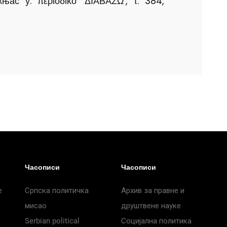
њас у: περιοδικό ‘ΔΙΑΒΑΖΩ’, τ. 384,
Часописи
Часописи
е
Српска политичка
Архив за правне и
мисао
друштвене науке
Serbian political
Социјална политика