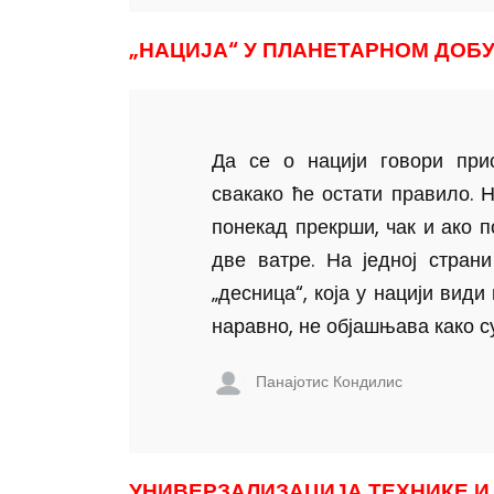
„НАЦИЈА“ У ПЛАНЕТАРНОМ ДОБ
Да се о нацији говори при
свакако ће остати правило. 
понекад прекрши, чак и ако п
две ватре. На једној стран
„десница“, која у нацији види
наравно, не објашњава како су 
Панајотис Кондилис
УНИВЕРЗАЛИЗАЦИЈА ТЕХНИКЕ И