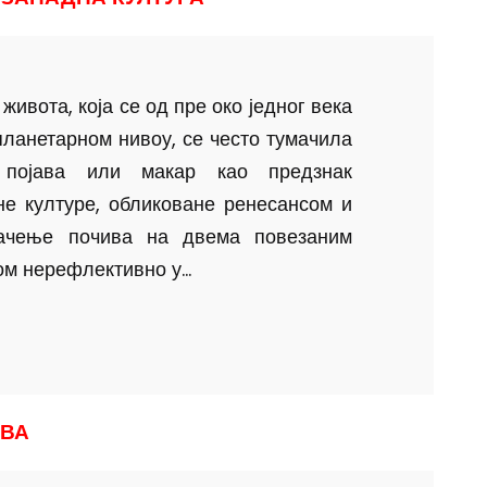
живота, која се од пре око једног века
планетарном нивоу, се често тумачила
 појава или макар као предзнак
не културе, обликоване ренесансом и
мачење почива на двема повезаним
м нерефлективно у...
АВА