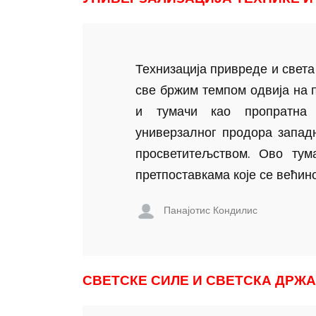
Технизација привреде и света 
све бржим темпом одвија на 
и тумачи као пропратна
универзалног продора запад
просветитељством. Ово ту
претпоставкама које се већино
Панајотис Кондилис
СВЕТСКЕ СИЛЕ И СВЕТСКА ДРЖ