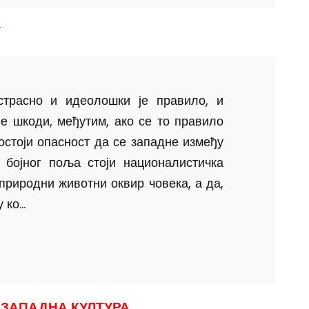
У
страсно и идеолошки је правило, и
Не шкоди, међутим, ако се то правило
остоји опасност да се западне између
и бојног поља стоји националистичка
 природни животни оквир човека, а да,
ко...
 ЗАПАДНА КУЛТУРА