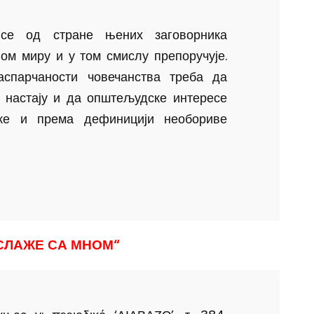
 се од стране њених заговорника
ном миру и у том смислу препоручује.
спарчаности човечанства треба да
е настају и да општељудске интересе
ске и према дефиницији необориве
СЛАЖЕ СА МНОМ“