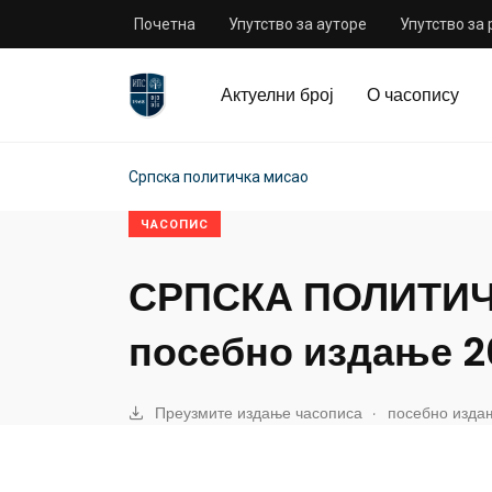
Почетна
Упутство за ауторе
Упутство за
Актуелни број
О часопису
Српска политичка мисао
ЧАСОПИС
СРПСКА ПОЛИТИ
посебно издање 2
.
Преузмите издање часописа
посебно изда