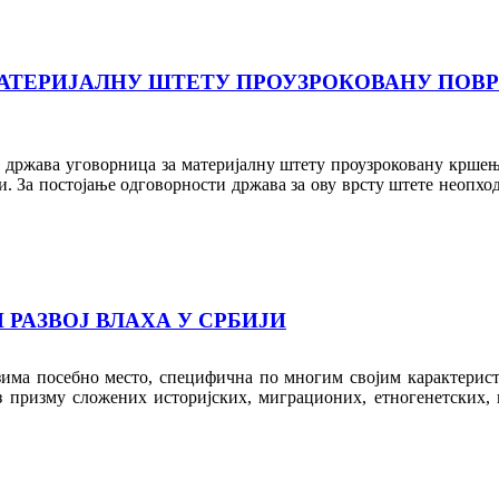
АТЕРИЈАЛНУ ШТЕТУ ПРОУЗРОКОВАНУ ПОВ
и држава уговорница за материјалну штету проузроковану кршењ
. За постојање одговорности држава за ову врсту штете неопход
 РАЗВОЈ ВЛАХА У СРБИЈИ
зима посебно место, специфична по многим својим карактеристи
кроз призму сложених историјских, миграционих, етногенетских