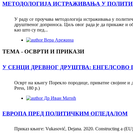
МЕТОДОЛОГИЈА ИСТРАЖИВАЊА У ПОЛИТ
У раду се проучава методологијa истраживања у политич
друштвеног доприноса. Циљ овог рада је да прикаже и о
као што су пед...
Вера Арежина
ТЕМА - ОСВРТИ И ПРИКАЗИ
У СЕНЦИ ДРЕВНОГ ДРУШТВА: ЕНГЕЛСОВО
Осврт на књигу Порекло породице, приватне својине и држав
Press, 180 p.)
Др Иван Матић
ЕВРОПА ПРЕД ПОЛИТИЧКИМ ОГЛЕДАЛОМ
Приказ књиге: Vukasović, Dejana. 2020. Constructing a (EU)rope