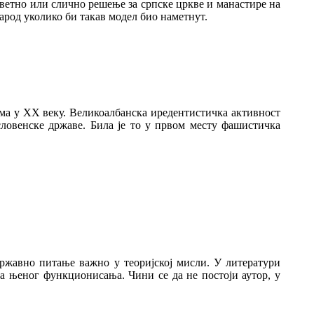
оветно или слично решење за српске цркве и манастире на
арод уколико би такав модел био наметнут.
има у XX веку. Великоалбанска иредентистичка активност
словенске државе. Била је то у првом месту фашистичка
 државно питање важно у теоријској мисли. У литератури
та њеног функционисања. Чини се да не постоји аутор, у