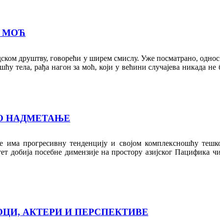
А МОЋ
ском друштву, говорећи у ширем смислу. Уже посматрано, однос 
ошћу тела, рађа нагон за моћ, који у већини случајева никада н
О НАДМЕТАЊЕ
оје има прогресивну тенденцију и својом комплексношћу тешк
ет добија посебне димензије нa простору азијског Пацифика ч
ОЦИ, АКТЕРИ И ПЕРСПЕКТИВЕ