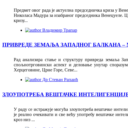
Предмет овог рада је актуелна председничка криза у Вен
Николаса Мадура за изабраног председника Венецуеле. Циљ
кризу...
Владимир Трапар
ПРИВРЕДЕ ЗЕМАЉА ЗАПАДНОГ БАЛКАНА ‒ 
Рад анализира стање и структуру привреда земаља Зап
спољнотрговински аспект и деловање унутар споразум
Херцеговине, Црне Горе, Севе...
Др Стеван Рапаић
ЗЛОУПОТРЕБА ВЕШТАЧКЕ ИНТЕЛИГЕНЦИЈЕ
У раду се истражује могућа злоупотреба вештачке интели
је реално очекивати и све већу употребу вештачке интел
кроз низ ...