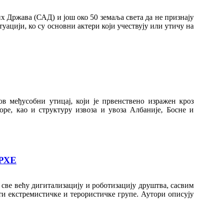
х Држава (САД) и још око 50 земаља света да не признају
уацији, ко су основни актери који учествују или утичу на
в међусобни утицај, који је првенствено изражен кроз
е, као и структуру извоза и увоза Албаније, Босне и
РХЕ
 све већу дигитализацију и роботизацију друштва, сасвим
ити екстремистичке и терористичке групе. Аутори описују