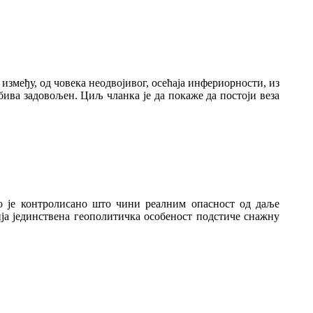
између, од човека неодвојивог, осећаја инфериорности, из
е бива задовољен. Циљ чланка је да покаже да постоји веза
о је контролисано што чини реалним опасност од даље
ија јединствена геополитичка особеност подстиче снажну