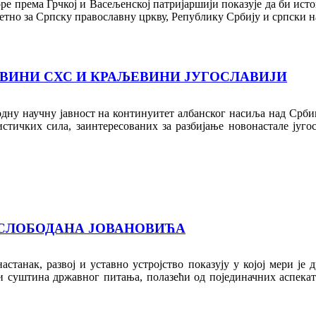
оре према Грчкој и Васељенској патријаршији показује да би ист
тно за Српску православну цркву, Републику Србију и српски н
ВИНИ СХС И КРАЉЕВИНИ ЈУГОСЛАВИЈИ
родну научну јавност на континуитет албанског насиља над Срб
стичких сила, заинтересованих за разбијање новонастале југо
 СЛОБОДАНА ЈОВАНОВИЋА
станак, развој и уставно устројство показују у којој мери је
ити суштина државног питања, полазећи од појединачних аспека