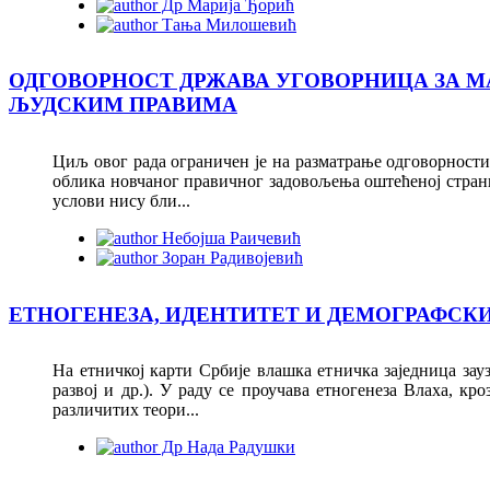
Др Марија Ђорић
Тања Милошевић
ОДГОВОРНОСТ ДРЖАВА УГОВОРНИЦА ЗА М
ЉУДСКИМ ПРАВИМА
Циљ овог рада ограничен је на разматрање одговорност
облика новчаног правичног задовољења оштећеној страни
услови нису бли...
Небојша Раичевић
Зоран Радивојевић
ЕТНОГЕНЕЗА, ИДЕНТИТЕТ И ДЕМОГРАФСКИ
На етничкој карти Србије влашка етничка заједница зау
развој и др.). У раду се проучава етногенеза Влаха, 
различитих теори...
Др Нада Радушки