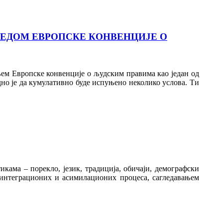
РЕДОМ ЕВРОПСКЕ КОНВЕНЦИЈЕ О
ем Европске конвенције о људским правима као један од
но је да кумулативно буде испуњено неколико услова. Ти
кама – порекло, језик, традиција, обичаји, демографски
, интеграционих и асимилационих процеса, сагледавањем