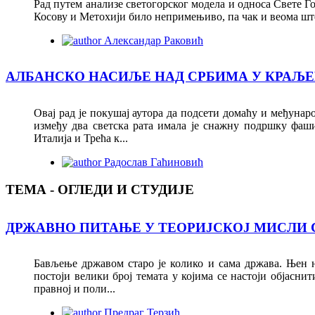
Рад путем анализе светогорског модела и односа Свете Г
Косову и Метохији било непримењиво, па чак и веома ште
Александар Раковић
АЛБАНСКО НАСИЉЕ НАД СРБИМА У КРАЉЕ
Овај рад је покушај аутора да подсети домаћу и међуна
између два светска рата имала је снажну подршку фаши
Италија и Трећа к...
Радослав Гаћиновић
ТЕМА - ОГЛЕДИ И СТУДИЈЕ
ДРЖАВНО ПИТАЊЕ У ТЕОРИЈСКОЈ МИСЛИ
Бављење државом старо је колико и сама држава. Њен на
постоји велики број темата у којима се настоји објасн
правној и поли...
Предраг Терзић