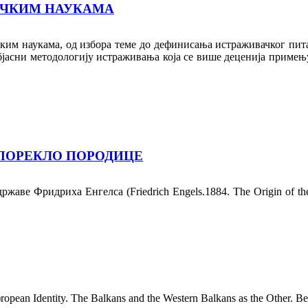
ИЧКИМ НАУКАМА
ким наукама, од избора теме до дефинисања истрaживачког питањ
бјасни методологију истраживања која се више деценија приме
 ПОРЕКЛО ПОРОДИЦЕ
е Фридриха Енгелса (Friedrich Engels.1884. The Origin of the Fa
an Identity. The Balkans and the Western Balkans as the Other. Beograd