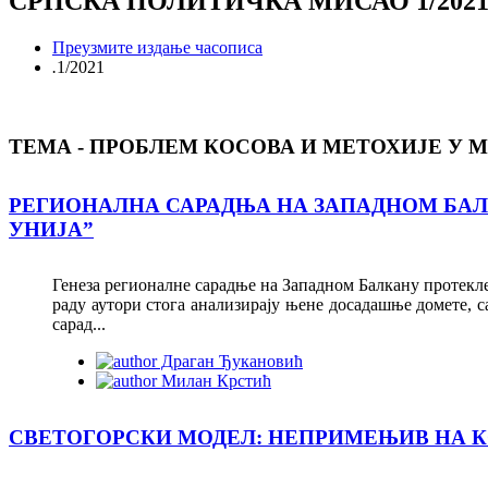
СРПСКА ПОЛИТИЧКА МИСАО 1/202
Преузмите издање часописа
.
1/2021
ТЕМА - ПРОБЛЕМ КОСОВА И МЕТОХИЈЕ У
РЕГИОНАЛНА САРАДЊА НА ЗАПАДНОМ БАЛ
УНИЈА”
Генеза регионалне сарадње на Западном Балкану протекле д
раду аутори стога анализирају њене досадашње домете, 
сарад...
Драган Ђукановић
Милан Крстић
СВЕТОГОРСКИ МОДЕЛ: НЕПРИМЕЊИВ НА К