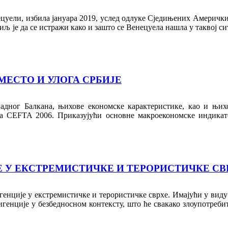
ецуели, избила јануара 2019, услед одлуке Сједињених Амерички
 је да се истражи како и зашто се Венецуела нашла у таквој сит
МЕСТО И УЛОГА СРБИЈЕ
адног Балкана, њихове економске карактеристике, као и њихо
а CEFTA 2006. Приказујући основне макроекономске индикатор
 У ЕКСТРЕМИСТИЧКЕ И ТЕРОРИСТИЧКЕ СВ
генције у екстремистичке и терористичке сврхе. Имајући у виду
игенције у безбедносном контексту, што ће свакако злоупотреб