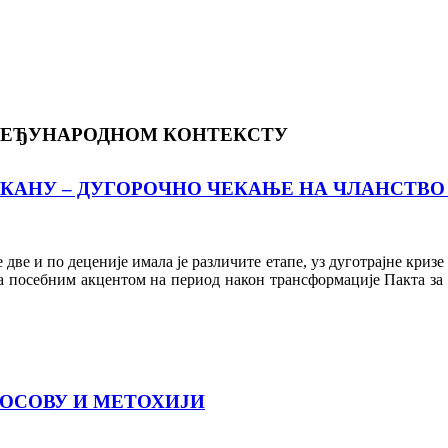
1
 МЕЂУНАРОДНОМ КОНТЕКСТУ
КАНУ – ДУГОРОЧНО ЧЕКАЊЕ НА ЧЛАНСТВО 
ве и по деценије имала је различите етапе, уз дуготрајне кризе
са посебним акцентом на период након трансформације Пакта за 
ОСОВУ И МЕТОХИЈИ