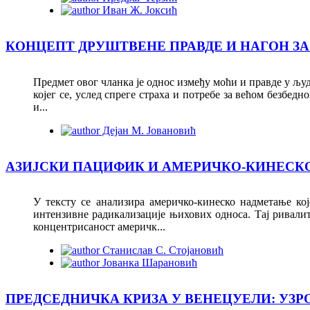
Иван Ж. Јоксић
КОНЦЕПТ ДРУШТВЕНЕ ПРАВДЕ И НАГОН З
Предмет овог чланка је однос између моћи и правде у људ
којег се, услед спреге страха и потребе за већом безбедн
и...
Дејан М. Јовановић
AЗИЈСКИ ПАЦИФИК И АМЕРИЧКО-КИНЕСК
У тексту се анализира америчко-кинеско надметање к
интензивне радикализације њихових односа. Тaj ривалит
концентрисаност америчк...
Станислав С. Стојановић
Јованка Шарановић
ПРЕДСЕДНИЧКА КРИЗА У ВЕНЕЦУЕЛИ: УЗР