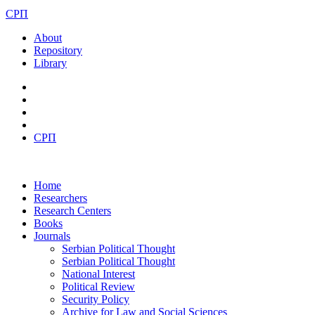
СРП
About
Repository
Library
СРП
Home
Researchers
Research Centers
Books
Journals
Serbian Political Thought
Serbian Political Thought
National Interest
Political Review
Security Policy
Archive for Law and Social Sciences