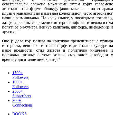
осветљавајући сложене механизме путем којих савремене
дигиталне платформе обликују јавно мњење — од стварања
илузије једнакости до наметања колективног, често агресивног
начина размишљања. На крају књиге, у последњем поглављу,
дат је и речник савремених интернет појмова и неологизама
попут: бејби-бумера, венчур капитала, дипфејка, инфодемије и
других.
Ово је дело која позива на критичко преиспитивање утицаја
интернета, вештачке интелигенције и дигиталне културе на
наше вредности, стил живота и политичко мишљење и
поставља питање о томе колико смо заиста слободни у
времену дигиталне демократијe?
1500+
Followers
1000+
Followers
2500+
Subscribers
300+
Connections
BOOKS