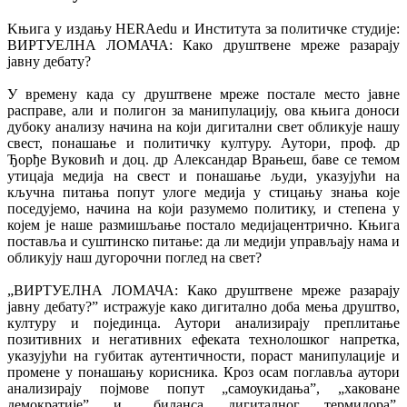
Kњига у издању HERAedu и Института за политичке студије:
ВИРТУЕЛНА ЛОМАЧА: Како друштвене мреже разарају
јавну дебату?
У времену када су друштвене мреже постале место јавне
расправе, али и полигон за манипулацију, ова књига доноси
дубоку анализу начина на који дигитални свет обликује нашу
свест, понашање и политичку културу. Аутори, проф. др
Ђорђе Вуковић и доц. др Александар Врањеш, баве се темом
утицаја медија на свест и понашање људи, указујући на
кључна питања попут улоге медија у стицању знања које
поседујемо, начина на који разумемо политику, и степена у
којем је наше размишљање постало медијацентрично. Књига
поставља и суштинско питање: да ли медији управљају нама и
обликују наш дугорочни поглед на свет?
„ВИРТУЕЛНА ЛОМАЧА: Како друштвене мреже разарају
јавну дебату?” истражује како дигитално доба мења друштво,
културу и појединца. Аутори анализирају преплитање
позитивних и негативних ефеката технолошког напретка,
указујући на губитак аутентичности, пораст манипулације и
промене у понашању корисника. Кроз осам поглавља аутори
анализирају појмове попут „самоукидања”, „хаковане
демократије” и „биланса дигиталног термидора”,