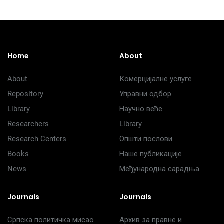
Home
About
About
Комерцијалне услуге
Repository
Управни одбор
Library
Научно веће
Researchers
Library
Research Centers
Општи послови
Books
Наше публикације
News
Међународна сарадња
Journals
Journals
Српска политичка мисао
Архив за правне и