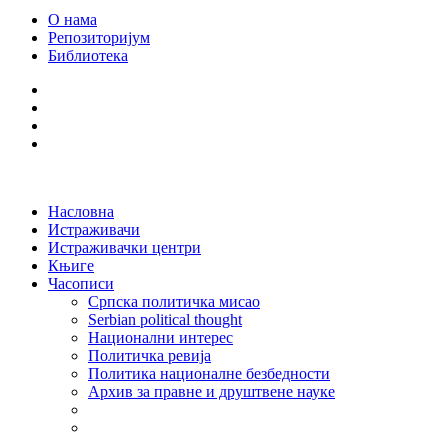
О нама
Репозиторијум
Библиотека
Насловна
Истраживачи
Истраживачки центри
Књиге
Часописи
Српска политичка мисао
Serbian political thought
Национални интерес
Политичка ревија
Политика националне безбедности
Архив за правне и друштвене науке