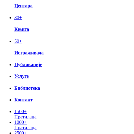
Центара
80
+
Књига
50
+
Истраживача
Публикације
Услуге
Библиотека
Контакт
1500+
Пратилаца
1000+
Пратилаца
2500+