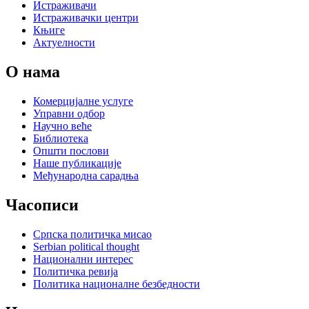
Истраживачи
Истраживачки центри
Књиге
Актуелности
О нама
Комерцијалне услуге
Управни одбор
Научно веће
Библиотека
Општи послови
Наше публикације
Међународна сарадња
Часописи
Српска политичка мисао
Serbian political thought
Национални интерес
Политичка ревија
Политика националне безбедности