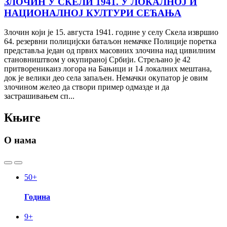
ЗЛОЧИН У СКЕЛИ 1941. У ЛОКАЛНОЈ И
НАЦИОНАЛНОЈ КУЛТУРИ СЕЋАЊА
Злочин који је 15. августа 1941. године у селу Скела извршио
64. резервни полицијски батаљон немачке Полиције поретка
представља један од првих масовних злочина над цивилним
становништвом у окупираној Србији. Стрељано је 42
притвореникаиз логора на Бањици и 14 локалних мештана,
док је велики део села запаљен. Немачки окупатор је овим
злочином желео да створи пример одмазде и да
застрашивањем сп...
Књиге
О нама
50
+
Година
9
+