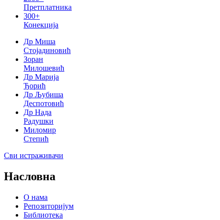
Претплатника
300+
Конекција
Др Миша
Стојадиновић
Зоран
Милошевић
Др Марија
Ђорић
Др Љубиша
Деспотовић
Др Нада
Радушки
Миломир
Степић
Сви истраживачи
Насловна
О нама
Репозиторијум
Библиотека