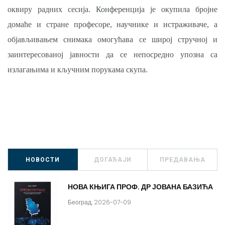
оквиру радних сесија. Конференција је окупила бројне
домаће и стране професоре, научнике и истраживаче, а
објављивањем снимака омогућава се широј стручној и
заинтересованој јавности да се непосредно упозна са
излагањима и кључним порукама скупа.
НОВОСТИ
ДОГАЂАЈИ
ПРЕДАВАЊА
НОВА КЊИГА ПРОФ. ДР ЈОВАНА БАЗИЋА
Београд, 2026-07-09