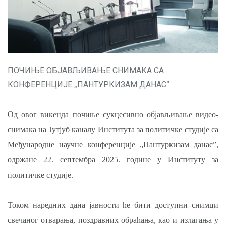
ПОЧИЊЕ ОБЈАВЉИВАЊЕ СНИМАКА СА
КОНФЕРЕНЦИЈЕ „ПАНТУРКИЗАМ ДАНАС”
Од овог викенда почиње сукцесивно објављивање видео-
снимака на Јутјуб каналу Института за политичке студије са
Међународне научне конференције „Пантуркизам данас”,
одржане 22. септембра 2025. године у Институту за
политичке студије.
Током наредних дана јавности ће бити доступни снимци
свечаног отварања, поздравних обраћања, као и излагања у