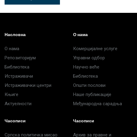
Насловна
О нама
О нама
Комерцијалне услуге
Репозиторијум
Управни одбор
Библиотека
Научно веће
Истраживачи
Библиотека
Истраживачки центри
Општи послови
Књиге
Наше публикације
Актуелности
Међународна сарадња
Часописи
Часописи
Српска политичка мисао
Архив за правне и