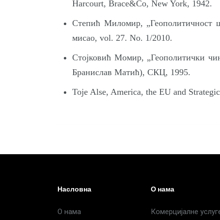
Harcourt, Brace&Co, New York, 1942.
Степић Миломир, „Геополитичност ш
мисао, vol. 27. No. 1/2010.
Стојковић Момир, „Геополитички чин
Бранислав Матић), СКЦ, 1995.
Toje Alse, America, the EU and Strategi
Насловна
О нама
О нама
Комерцијалне услуг