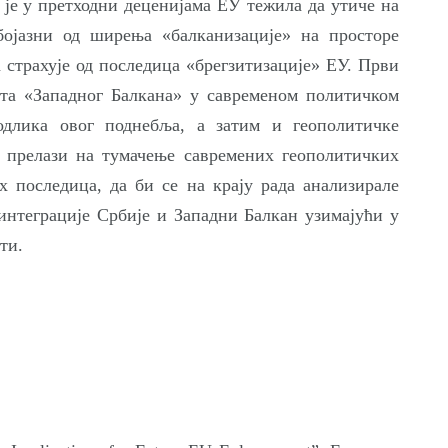
 је у претходни деценијама ЕУ тежила да утиче на
бојазни од ширења «балканизације» на просторе
 страхује од последица «брегзитизације» ЕУ. Први
пта «Западног Балкана» у савременом политичком
одлика овог поднебља, а затим и геополитичке
е прелази на тумачење савремених геополитичких
х последица, да би се на крају рада анализирале
интеграције Србије и Западни Балкан узимајући у
ти.