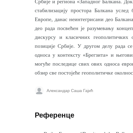
Србије и региона «Западног Балкана. Док
стабилизацију простора Балкана услед 
Европе, данас неинтегрисани део Балкана
део рада посвећен је разумевању конце
дискурсу и класичних геополитичких 
позиције Србије. У другом делу рада с
односа у контексту «Брегзита» и његови
могуће последице свих ових односа евро
обзир све постојеће геополитичке околнос
Александар Саша Гајић
Референце