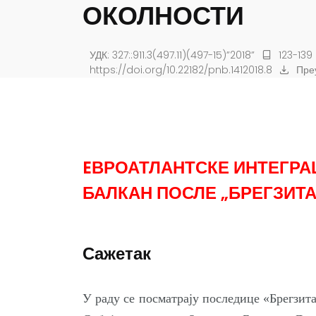
ОКОЛНОСТИ
УДК: 327::911.3(497.11)(497-15)”2018”
123-139
https://doi.org/10.22182/pnb.1412018.8
Пре
EВРОАТЛАНТСКЕ ИНТЕГРАЦ
БАЛКАН ПОСЛЕ „БРЕГЗИТ
Сажетак
У раду се посматрају последице «Брегзит