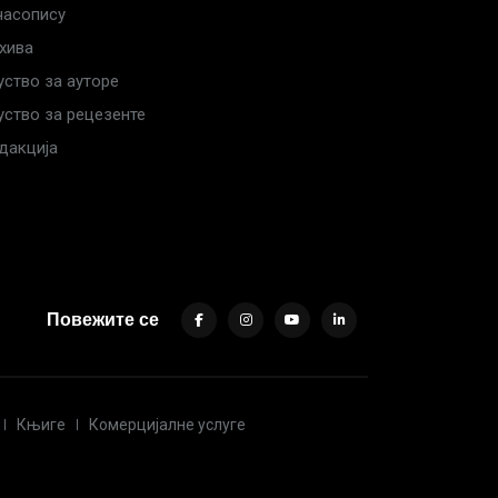
часопису
хива
уство за ауторе
уство за рецезенте
дакција
Повежите се
Књиге
Комерцијалне услуге