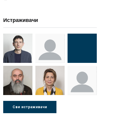
Истраживачи
Др Миша
Зоран
Др Марија
Стојадиновић
Милошевић
Ђорић
Др Љубиша
Др Нада
Миломир
Сви истраживачи
Деспотовић
Радушки
Степић