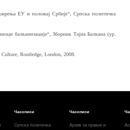
ирења ЕУ и положај Србије“, Српска политичка
иоци балканизације“, Зборник Тајна Балкана (ур.
c Culture, Routledge, London, 2008.
Часописи
Часописи
Ча
е
Српска политичка
Архив за правне и
Ак