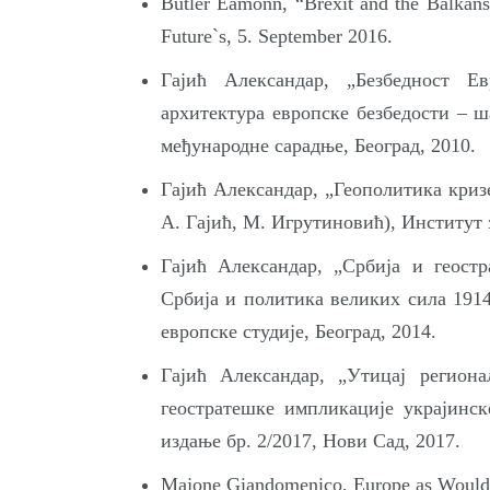
Butler Eamonn, “Brexit and the Balkans
Future`s, 5. September 2016.
Гајић Александар, „Безбедност Е
архитектура европске безбедости – ша
међународне сарадње, Београд, 2010.
Гајић Александар, „Геополитика криз
А. Гајић, М. Игрутиновић), Институт з
Гајић Александар, „Србија и геост
Србија и политика великих сила 191
европске студије, Београд, 2014.
Гајић Александар, „Утицај регион
геостратешке импликације украјинск
издање бр. 2/2017, Нови Сад, 2017.
Мajone Giandomenico, Europe as Would 