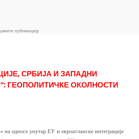
узмите публикацију
ИЈЕ, СРБИЈА И ЗАПАДНИ
А“: ГЕОПОЛИТИЧКЕ ОКОЛНОСТИ
а» на односе унутар ЕУ и евроатланске интеграције