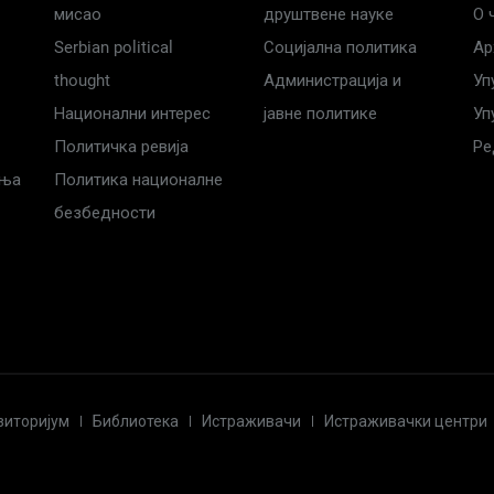
мисао
друштвене науке
О 
Serbian political
Социјална политика
Ар
thought
Администрација и
Уп
Национални интерес
јавне политике
Уп
Политичка ревија
Ре
дња
Политика националне
безбедности
зиторијум
Библиотека
Истраживачи
Истраживачки центри