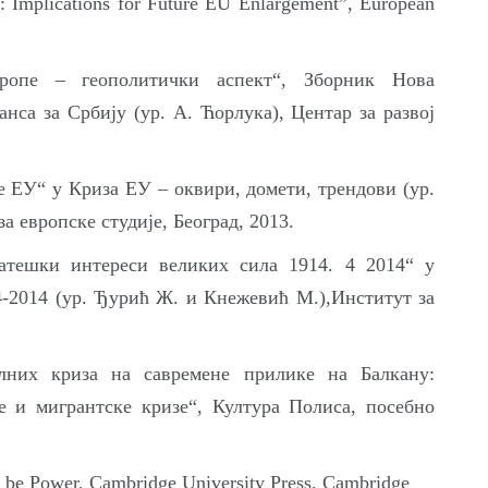
: Implications for Future EU Enlargement”, European
вропе – геополитички аспект“, Зборник Нова
нса за Србију (ур. А. Ћорлука), Центар за развој
е ЕУ“ у Криза ЕУ – оквири, домети, трендови (ур.
а европске студије, Београд, 2013.
ратешки интереси великих сила 1914. 4 2014“ у
4-2014 (ур. Ђурић Ж. и Кнежевић М.),Институт за
алних криза на савремене прилике на Балкану:
е и мигрантске кризе“, Култура Полиса, посебно
be Power, Cambridge University Press, Cambridge