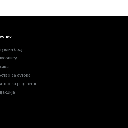
сопис
туелни број
часопису
хива
уство за ауторе
уство за рецезенте
дакција