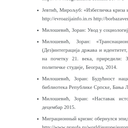
Јевтић, Мирољуб: «Избегличка криза и
http://evroazijainfo.in.rs
http://borbazave
Милошевић, Зоран: Увод у социологиј
Милошевић, Зоран: «Транснацио
(Дез)интеграција држава и идентитет
на почетку 21. века, приредили:
политичке студије, Београд, 2014.
Милошевић, Зоран: Будућност нац
библиотека Републике Српске, Бања Л
Милошевић, Зоран: «Наставак исто
децембар 2015.
Миграционный кризис обернулся эпи
http://www.pravda.ru/world/europe/euro