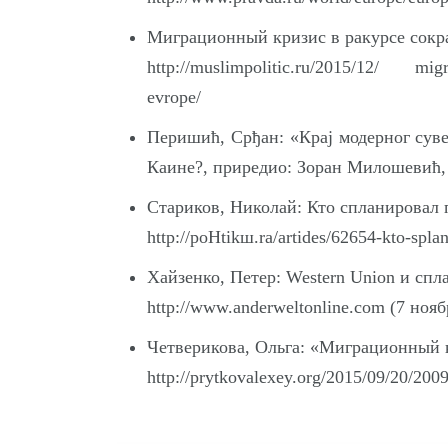
Миграционный кризис в ракурсе сокр
http://muslimpolitic.ru/2015/12/
migratsi
evrope/
Перишић, Срђан: «Крај модерног сувер
Каине?, приредио: Зоран Милошевић, 
Стариков, Николай: Кто спланировал 
http://poHtikш.ra/artides/62654-kto-spl
Хайзенко, Петер: Western Union и сп
http://www.anderweltonline.com
(7 нояб
Четверикова, Ольга: «Миграционный к
http://prytkovalexey.org/2015/09/20/20