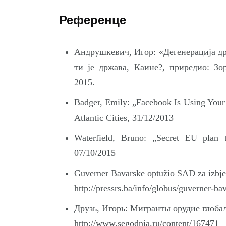
Референце
Андрушкевич, Игор: «Дегенерација др
ти је држава, Каине?, приредио: З
2015.
Badger, Emily: „Facebook Is Using Your 
Atlantic Cities, 31/12/2013
Waterfield, Bruno: „Secret EU plan 
07/10/2015
Guverner Bavarske optužio SAD za izbjeg
http://pressrs.ba/info/globus/guverner-b
Друзь, Игорь: Мигранты орудие глоба
http://www.segodnia.ru/content/167471