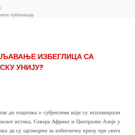
0
мите публикацију
ЕЉАВАЊЕ ИЗБЕГЛИЦА СА
СКУ УНИЈУ?
ази до података о субјектима који су испланирали
лиског истока, Севера Африке и Централне Азије у
чка да су одговорни за избегличку кризу пре свега