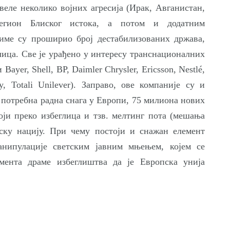
веле неколико војних агресија (Ирак, Авганистан,
регион Блиског истока, а потом и додатним
чиме су проширио број дестабилизованих држава,
глица. Све је урађено у интересу транснационалних
ayer, Shell, BP, Daimler Chrysler, Ericsson, Nestlé,
ay, Totali Unilever). Заправо, ове компаније су и
е потребна радна снага у Европи, 75 милиона нових
који преко избеглица и тзв. мелтинг пота (мешања
пску нацију. При чему постоји и снажан елемент
анипулације светским јавним мњењем, којем се
мента драме избеглиштва да је Европска унија