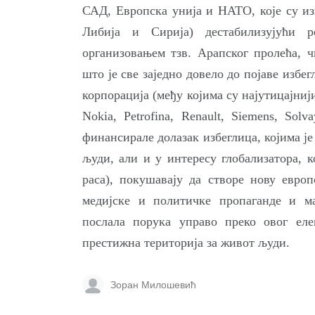
САД, Европска унија и НАТО, које су из
Либија и Сирија) дестабилизујући 
организовањем тзв. Арапског пролећа, 
што је све заједно довело до појаве избе
корпорација (међу којима су најутицајнији B
Nokia, Petrofina, Renault, Siemens, Solv
финансирале долазак избеглица, којима ј
људи, али и у интересу глобализатора, 
раса), покушавају да створе нову евро
медијске и политичке пропаганде и м
послала порука управо преко овог еле
престижна територија за живот људи.
Зоран Милошевић