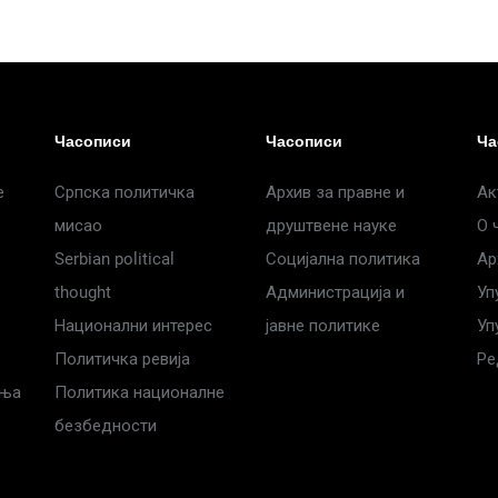
Часописи
Часописи
Ча
е
Српска политичка
Архив за правне и
Ак
мисао
друштвене науке
О 
Serbian political
Социјална политика
Ар
thought
Администрација и
Уп
Национални интерес
јавне политике
Уп
Политичка ревија
Ре
дња
Политика националне
безбедности