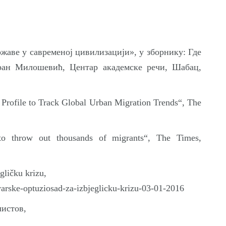
жаве у савременој цивилизацији», у зборнику: Где
оран Милошевић, Центар академске речи, Шабац,
Profile to Track Global Urban Migration Trends“, The
to throw out thousands of migrants“, The Times,
ličku krizu,
avarske-optuziosad-za-izbjeglicku-krizu-03-01-2016
листов,