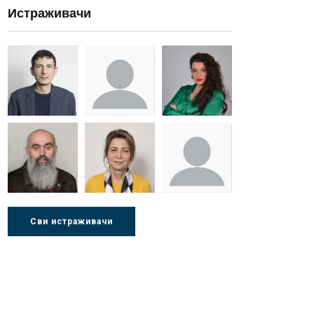
Истраживачи
Др Миша
Зоран
Др Марија
Стојадиновић
Милошевић
Ђорић
Др Љубиша
Др Нада
Миломир
Сви истраживачи
Деспотовић
Радушки
Степић