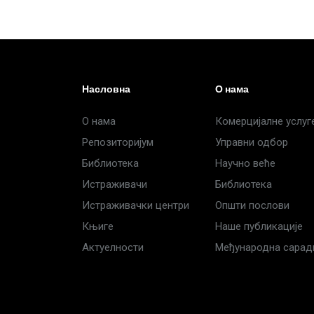
Насловна
О нама
О нама
Комерцијалне услуг
Репозиторијум
Управни одбор
Библиотека
Научно веће
Истраживачи
Библиотека
Истраживачки центри
Општи послови
Књиге
Наше публикације
Актуелности
Међународна сара