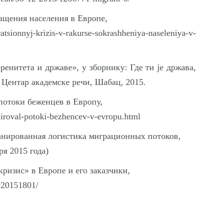
ащения населения в Европе,
onnyj-krizis-v-rakurse-sokrashheniya-naseleniya-v-
енитета и државе», у зборнику: Где ти је држава,
Центар академске речи, Шабац, 2015.
потоки беженцев в Европу,
aniroval-potoki-bezhencev-v-evropu.html
ланированная логистика миграционных потоков,
ря 2015 года)
ризис» в Европе и его заказчики,
0920151801/