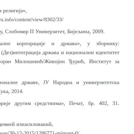
 религија»,
ru.info/content/view/8302/33/
у, Слобомир П Универзитет, Бијељина, 2009.
налне корпорације и држава», у зборнику:
, (Дез)интеграција држава и национални идентитет
 Зоран Милошевић/Живојин Ђурић, Институт за
ионалне државе, ЈУ Народна и универзитетска
ука, 2014.
рије другим средствима», Печат, бр. 402, 31.
демией изнасилований,
pean/30-12-2015/1286771-migrant-0/