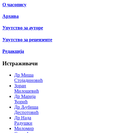
О часопису
Архива
Упутство за ауторе
Упутство за рецензенте
Редакција
Истраживачи
Др Миша
Стојадиновић
Зоран
Милошевић
Др Марија
Ђорић
Др Љубиша
Деспотовић
Др Нада
Радушки
Миломир