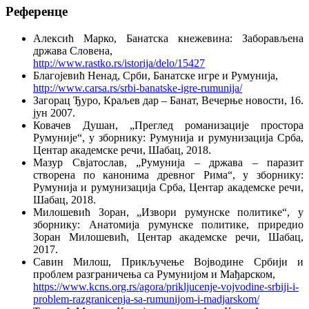
Референце
Алексић Марко, Банатска кнежевина: Заборављена
држава Словена,
http://www.rastko.rs/istorija/delo/15427
Благојевић Ненад, Срби, Банатске игре и Румунија,
http://www.carsa.rs/srbi-banatske-igre-rumunija/
Загорац Ђуро, Краљев дар – Банат, Вечерње новости, 16.
јун 2007.
Ковачев Душан, „Преглед романизације простора
Румуније“, у зборнику: Румунија и румунизација Срба,
Центар академске речи, Шабац, 2018.
Мазур Свјатослав, „Румунија – држава – паразит
створена по канонима древног Рима“, у зборнику:
Румунија и румунизација Срба, Центар академске речи,
Шабац, 2018.
Милошевић Зоран, „Извори румунске политике“, у
зборнику: Анатомија румунске политике, приредио
Зоран Милошевић, Центар академске речи, Шабац,
2017.
Савин Милош, Прикључење Војводине Србији и
проблем разграничења са Румунијом и Мађарском,
https://www.kcns.org.rs/agora/prikljucenje-vojvodine-srbiji-i-
problem-razgranicenja-sa-rumunijom-i-madjarskom/