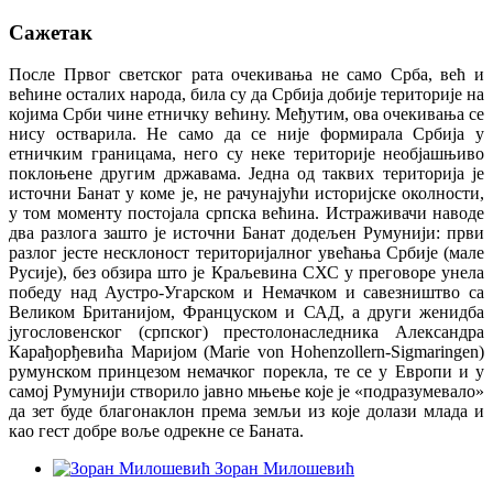
Сажетак
После Првог светског рата очекивања не само Срба, већ и
већине осталих народа, била су да Србија добије територије на
којима Срби чине етничку већину. Међутим, ова очекивања се
нису остварила. Не само да се није формирала Србија у
етничким границама, него су неке територије необјашњиво
поклоњене другим државама. Једна од таквих територија је
источни Банат у коме је, не рачунајући историјске околности,
у том моменту постојала српска већина. Истраживачи наводе
два разлога зашто је источни Банат додељен Румунији: први
разлог јесте несклоност територијалног увећања Србије (мале
Русије), без обзира што је Краљевина СХС у преговоре унела
победу над Аустро-Угарском и Немачком и савезништво са
Великом Британијом, Француском и САД, а други женидба
југословенског (српског) престолонаследника Александра
Карађорђевића Маријом (Marie von Hohenzollern-Sigmaringen)
румунском принцезом немачког порекла, те се у Европи и у
самој Румунији створило јавно мњење које је «подразумевало»
да зет буде благонаклон према земљи из које долази млада и
као гест добре воље одрекне се Баната.
Зоран Милошевић