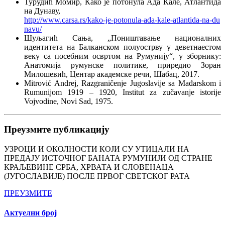
Турудић Момир, Како је потонула Ада Кале, Атлантида
на Дунаву,
http://www.carsa.rs/kako-je-potonula-ada-kale-atlantida-na-du
navu/
Шуљагић Сања, „Поништавање националних
идентитета на Балканском полуострву у деветнаестом
веку са посебним освртом на Румунију“, у зборнику:
Анатомија румунске политике, приредио Зоран
Милошевић, Центар академске речи, Шабац, 2017.
Mitrović Andrej, Razgraničenje Jugoslavije sa Mađarskom i
Rumunijom 1919 – 1920, Institut za zučavanje istorije
Vojvodine, Novi Sad, 1975.
Преузмите публикацију
УЗРОЦИ И ОКОЛНОСТИ КОЈИ СУ УТИЦАЛИ НА
ПРЕДАЈУ ИСТОЧНОГ БАНАТА РУМУНИЈИ ОД СТРАНЕ
КРАЉЕВИНЕ СРБА, ХРВАТА И СЛОВЕНАЦА
(ЈУГОСЛАВИЈЕ) ПОСЛЕ ПРВОГ СВЕТСКОГ РАТА
ПРЕУЗМИТЕ
Актуелни број