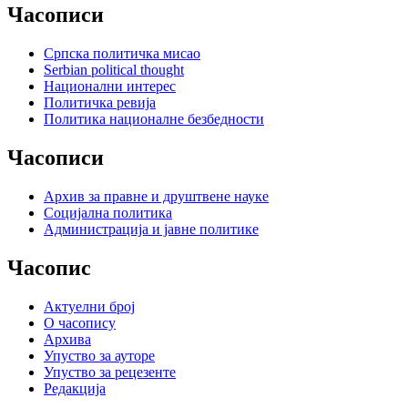
Часописи
Српска политичка мисао
Serbian political thought
Национални интерес
Политичка ревија
Политика националне безбедности
Часописи
Архив за правне и друштвене науке
Социјална политика
Администрација и јавне политике
Часопис
Актуелни број
О часопису
Архива
Упуство за ауторе
Упуство за рецезенте
Редакција