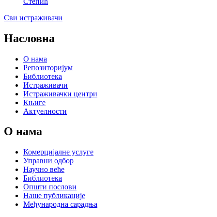
Степић
Сви истраживачи
Насловна
О нама
Репозиторијум
Библиотека
Истраживачи
Истраживачки центри
Књиге
Актуелности
О нама
Комерцијалне услуге
Управни одбор
Научно веће
Библиотека
Општи послови
Наше публикације
Међународна сарадња