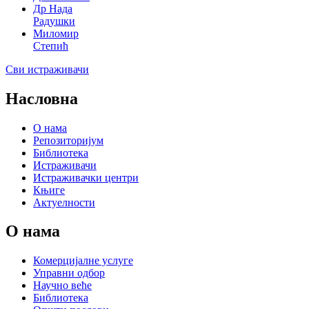
Др Нада
Радушки
Миломир
Степић
Сви истраживачи
Насловна
О нама
Репозиторијум
Библиотека
Истраживачи
Истраживачки центри
Књиге
Актуелности
О нама
Комерцијалне услуге
Управни одбор
Научно веће
Библиотека