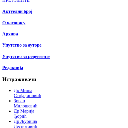
ПРЕУЗМИТЕ
Актуелни број
О часопису
Архива
Упутство за ауторе
Упутство за рецензенте
Редакција
Истраживачи
Др Миша
Стојадиновић
Зоран
Милошевић
Др Марија
Ђорић
Др Љубиша
Деспотовић