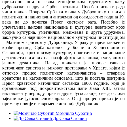
приказано шта о свом етно-језичком идентитету кажу
дубровачки и други Срби католици. Посебан аспект рада
чини приказ Покрета Срба католика у Дубровнику и њихов
политички и национални ангажман од осамдесетих година 19.
века па до почетка Првог светског рата. Посебно је
упечатљива њихова национална и културна делатност кроз
бројна културна, уметничка, књижевна и друга удружења,
закључно са највишом националном културном институцијом
– Матицом српском у Дубровнику. У раду је представљен и
краћи преглед Срба католика у Босни и Херцеговини и
Славонији, кроз призму културне, политичке и националне
делатности њихових најзначајнијих књижевника, културних и
јавних делатника. Најзад приказан је процес гашења
католичког српства и њиховог претварања у Хрвате, којим је
отпочео процес политичког католичанства – стварања
хрватства на католичким основама, што је постала доктрина
Првог хрватског католичког састанка 1900. године, који је
организован под покровитељством папе Лава XIII, затим
настављен у периоду прве и друге Југославије, све до слома
заједничке југословенске државе. Овај процес приказ је на
примеру новије и савремене историје Дубровник:
Момчило Суботић
Др Сања Стошић