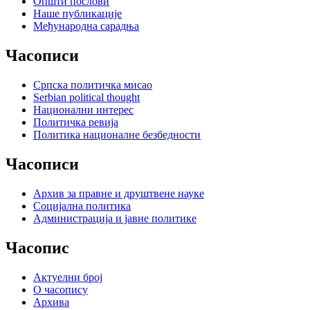
Општи послови
Наше публикације
Међународна сарадња
Часописи
Српска политичка мисао
Serbian political thought
Национални интерес
Политичка ревија
Политика националне безбедности
Часописи
Архив за правне и друштвене науке
Социјална политика
Администрација и јавне политике
Часопис
Актуелни број
О часопису
Архива