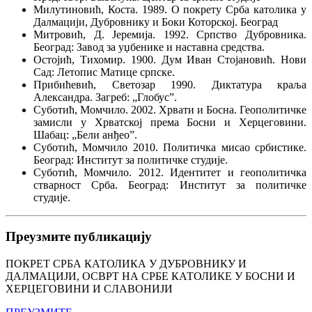
Милутиновић, Коста. 1989. О покрету Срба католика у
Далмацији, Дубровнику и Боки Которској. Београд
Митровић, Д. Јеремија. 1992. Српство Дубровника.
Београд: Завод за уџбенике и наставна средства.
Остојић, Тихомир. 1900. Дум Иван Стојановић. Нови
Сад: Летопис Матице српске.
Прибићевић, Светозар 1990. Диктатура краља
Александра. Загреб: „Глобус”.
Суботић, Момчило. 2002. Хрвати и Босна. Геополитичке
замисли у Хрватској према Босни и Херцеговини.
Шабац: „Бели анђео”.
Суботић, Момчило 2010. Политичка мисао србистике.
Београд: Институт за политичке студије.
Суботић, Момчило. 2012. Идентитет и геополитичка
стварност Срба. Београд: Институт за политичке
студије.
Преузмите публикацију
ПОКРЕТ СРБА КАТОЛИКА У ДУБРОВНИКУ И
ДАЛМАЦИЈИ, ОСВРТ НА СРБЕ КАТОЛИКЕ У БОСНИ И
ХЕРЦЕГОВИНИ И СЛАВОНИЈИ