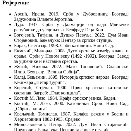
Референце
Арсић, Ирена. 2019. Срби у Дубровнику. Београд:
Задужбина Владете Јеротића.
Лујо. 1937. Срби у Далмацији од пада Млетачке
републике до уједињења. Беофрад: Геца Кон.
Богојевић, Татјана, и Душко Певуља. 2022. Дум Иван
Стојановић. Бањалука: Центар за српске студије.
Борак, Светозар. 1998. Срби католици. Нови Сад.
Екмечић, Милорад. 2008. Дуго кретање између клања и
орања. Срби у Новом веку (1492 -1992). Београд: Завод
за уџбенике и наставна срества.
Жутић, Никола. 2022. Мато Топаловић. Славонски
Илир. Београд: „Велика Србија”.
Калај, Бењамин. 1895. Историја српског народа. Београд:
Књижара „Петар Ђурић”.
Коренић, Стјепан. 1900. Први хрватски католички
састанак. Загреб: „Глас концила”.
Костић М. Лазо. 1964. Крађа српског језика. Баден.
Костић, М. Лазо. 2000. Католички Срби. Нови Сад:
„Обрица књига”.
Краљачић, Томислав. 1987. Калајев режим у Босни и
Херцеговини 1882-1903. Срајево.
Милосављевић, Петар. 2022. Дум Иван Стојановић.
Предговор. Бањалука: Центар за српске студије