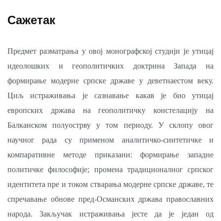
Сажетак
Предмет разматрања у овој монографској студији је утицај
идеолошких и геополитичких доктрина Запада на
формирање модерне српске државе у деветнаестом веку.
Циљ истраживања је сазнавање какав је био утицај
европских држава на геополитичку констелацију на
Балканском полуострву у том периоду. У склопу овог
научног рада су применом аналитичко-синтетичке и
компаративне методе приказани: формирање западне
политичке философије; промена традиционалног српског
идентитета пре и током стварања модерне српске државе, те
спречавање обнове пред-Османских држава православних
народа. Закључак истраживања јесте да је један од