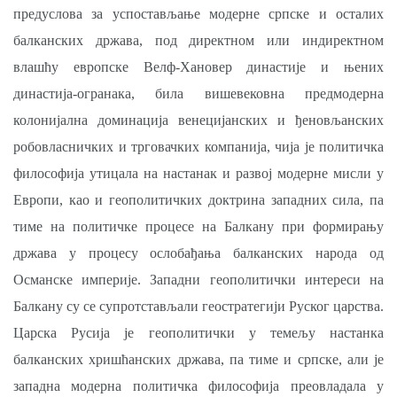
предуслова за успостављање модерне српске и осталих
балканских држава, под директном или индиректном
влашћу европске Велф-Хановер династије и њених
династија-огранака, била вишевековна предмодерна
колонијална доминација венецијанских и ђеновљанских
робовласничких и трговачких компанија, чија је политичка
философија утицала на настанак и развој модерне мисли у
Европи, као и геополитичких доктрина западних сила, па
тиме на политичке процесе на Балкану при формирању
држава у процесу ослобађања балканских народа од
Османске империје. Западни геополитички интереси на
Балкану су се супротстављали геостратегији Руског царства.
Царска Русија је геополитички у темељу настанка
балканских хришћанских држава, па тиме и српске, али је
западна модерна политичка философија преовладала у