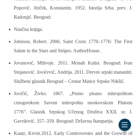
Popović. Jiriček, Konstantin. 1952. Istorija Srba. prev. J.
Radonjić. Beograd:
Naučna knjiga.
Johnson, Robert. 2006. Saint Croix 1770–1776: The First
Salute to the Stars and Stripes. AuthorHouse.
Jovanović, Milivoje. 2011. Monah Kalist. Beograd: Ivan
Stojanović. Jovićević, Andrija. 2011. Drevni srpski manastiri.
Službeni glasnik Beograd – Centar Matice Srpske Nikšić.
Jovičić, Živko. 1867. „Pismo pisano mitropolitom
crnogorskom Savom mitropolitu moskovskom Platonu
1776”. Glasnik Srpskog Učenog Društva XXII. ur. J.
Gavrilović. 357–359. Beograd: Državna štamparija.
Kaatz, Kevin.2012. Early Controversies and the Growth of