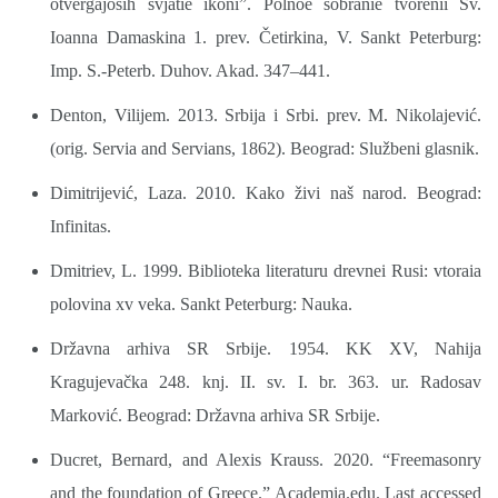
otvergajoših svjatie ikoni”. Polnoe sobranie tvorenii Sv.
Ioanna Damaskina 1. prev. Četirkina, V. Sankt Peterburg:
Imp. S.-Peterb. Duhov. Akad. 347–441.
Denton, Vilijem. 2013. Srbija i Srbi. prev. M. Nikolajević.
(orig. Servia and Servians, 1862). Beograd: Službeni glasnik.
Dimitrijević, Laza. 2010. Kako živi naš narod. Beograd:
Infinitas.
Dmitriev, L. 1999. Biblioteka literaturu drevnei Rusi: vtoraia
polovina xv veka. Sankt Peterburg: Nauka.
Državna arhiva SR Srbije. 1954. KK XV, Nahija
Kragujevačka 248. knj. II. sv. I. br. 363. ur. Radosav
Marković. Beograd: Državna arhiva SR Srbije.
Ducret, Bernard, and Alexis Krauss. 2020. “Freemasonry
and the foundation of Greece.” Academia.edu. Last accessed