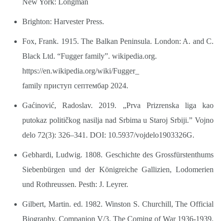
New York: Longman
Brighton: Harvester Press.
Fox, Frank. 1915. The Balkan Peninsula. London: A. and C.
Black Ltd. “Fugger family”. wikipedia.org.
https://en.wikipedia.org/wiki/Fugger_
family приступ септембар 2024.
Gaćinović, Radoslav. 2019. „Prva Prizrenska liga kao
putokaz političkog nasilja nad Srbima u Staroj Srbiji.” Vojno
delo 72(3): 326–341. DOI: 10.5937/vojdelo1903326G.
Gebhardi, Ludwig. 1808. Geschichte des Grossfürstenthums
Siebenbürgen und der Königreiche Gallizien, Lodomerien
und Rothreussen. Pesth: J. Leyrer.
Gilbert, Martin. ed. 1982. Winston S. Churchill, The Official
Biography. Companion V/3. The Coming of War 1936-1939.