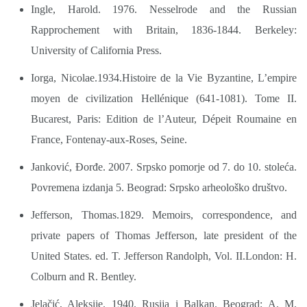
Ingle, Harold. 1976. Nesselrode and the Russian
Rapprochement with Britain, 1836-1844. Berkeley:
University of California Press.
Iorga, Nicolae.1934.Histoire de la Vie Byzantine, L’empire
moyen de civilization Hellénique (641-1081). Tome II.
Bucarest, Paris: Edition de l’Auteur, Dépeit Roumaine en
France, Fontenay-aux-Roses, Seine.
Janković, Đorđe. 2007. Srpsko pomorje od 7. do 10. stoleća.
Povremena izdanja 5. Beograd: Srpsko arheološko društvo.
Jefferson, Thomas.1829. Memoirs, correspondence, and
private papers of Thomas Jefferson, late president of the
United States. ed. T. Jefferson Randolph, Vol. II.London: H.
Colburn and R. Bentley.
Jelačić, Aleksije. 1940. Rusija i Balkan. Beograd: A. M.