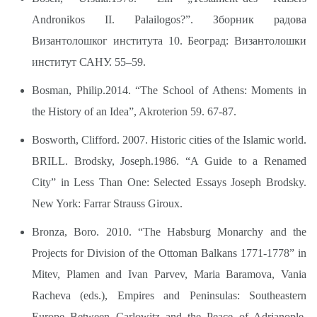
Andronikos II. Palailogos?”. Зборник радова
Византолошког института 10. Београд: Византолошки
институт САНУ. 55–59.
Bosman, Philip.2014. “The School of Athens: Moments in
the History of an Idea”, Akroterion 59. 67-87.
Bosworth, Clifford. 2007. Historic cities of the Islamic world.
BRILL. Brodsky, Joseph.1986. “A Guide to a Renamed
City” in Less Than One: Selected Essays Joseph Brodsky.
New York: Farrar Strauss Giroux.
Bronza, Boro. 2010. “The Habsburg Monarchy and the
Projects for Division of the Ottoman Balkans 1771-1778” in
Mitev, Plamen and Ivan Parvev, Maria Baramova, Vania
Racheva (eds.), Empires and Peninsulas: Southeastern
Europe Between Carlowitz and the Peace of Adrianople,