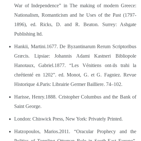
War of Independence” in The making of modern Greece:
Nationalism, Romanticism and he Uses of the Past (1797-
1896), ed. Ricks, D. and R. Beaton. Surrey: Ashgate
Publishing ltd.
Hankii, Martini.1677. De Byzantinarum Rerum Scriptoribus
Græcis. Lipsiae: Johannis Adami Kastneri Bibliopole
Hanotaux, Gabriel.1877. “Les Vénitiens ont-ils trahi la
chrétienté en 1202”. ed. Monot, G. et G. Fagniez. Revue
Historique 4.Paris: Librairie Germer Bailliere. 74–102.
Harisse, Henry.1888. Cristopher Columbus and the Bank of
Saint George.
London: Chiswick Press, New York: Privately Printed.
Hatzopoulos, Marios.2011. “Oracular Prophecy and the
Politics of Toppling Ottoman Rule in South-East Europe”.