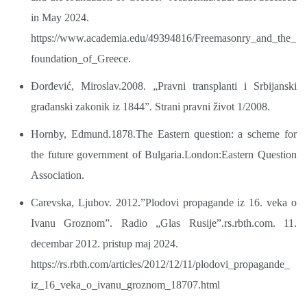
in May 2024.
https://www.academia.edu/49394816/Freemasonry_and_the_
foundation_of_Greece.
Đorđević, Miroslav.2008. „Pravni transplanti i Srbijanski
građanski zakonik iz 1844”. Strani pravni život 1/2008.
Hornby, Edmund.1878.The Eastern question: a scheme for
the future government of Bulgaria.London:Eastern Question
Association.
Carevska, Ljubov. 2012.”Plodovi propagande iz 16. veka o
Ivanu Groznom”. Radio „Glas Rusije”.rs.rbth.com. 11.
decembar 2012. pristup maj 2024.
https://rs.rbth.com/articles/2012/12/11/plodovi_propagande_
iz_16_veka_o_ivanu_groznom_18707.html