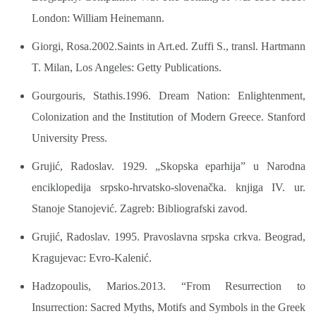
London: William Heinemann.
Giorgi, Rosa.2002.Saints in Art.ed. Zuffi S., transl. Hartmann
T. Milan, Los Angeles: Getty Publications.
Gourgouris, Stathis.1996. Dream Nation: Enlightenment,
Colonization and the Institution of Modern Greece. Stanford
University Press.
Grujić, Radoslav. 1929. „Skopska eparhija” u Narodna
enciklopedija srpsko-hrvatsko-slovenačka. knjiga IV. ur.
Stanoje Stanojević. Zagreb: Bibliografski zavod.
Grujić, Radoslav. 1995. Pravoslavna srpska crkva. Beograd,
Kragujevac: Evro-Kalenić.
Hadzopoulis, Marios.2013. “From Resurrection to
Insurrection: Sacred Myths, Motifs and Symbols in the Greek