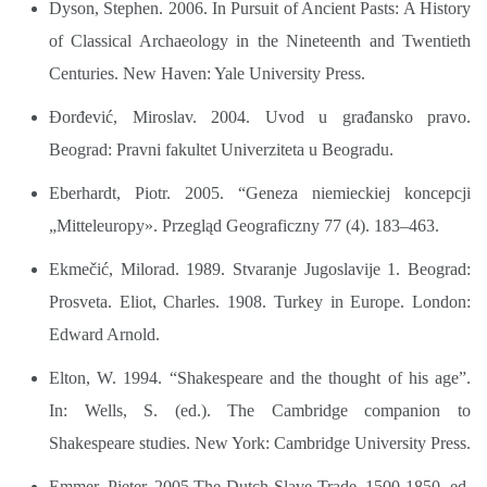
Dyson, Stephen. 2006. In Pursuit of Ancient Pasts: A History
of Classical Archaeology in the Nineteenth and Twentieth
Centuries. New Haven: Yale University Press.
Đorđević, Miroslav. 2004. Uvod u građansko pravo.
Beograd: Pravni fakultet Univerziteta u Beogradu.
Eberhardt, Piotr. 2005. “Geneza niemieckiej koncepcji
„Mitteleuropy». Przegląd Geograficzny 77 (4). 183–463.
Ekmečić, Milorad. 1989. Stvaranje Jugoslavije 1. Beograd:
Prosveta. Eliot, Charles. 1908. Turkey in Europe. London:
Edward Arnold.
Elton, W. 1994. “Shakespeare and the thought of his age”.
In: Wells, S. (ed.). The Cambridge companion to
Shakespeare studies. New York: Cambridge University Press.
Emmer, Pieter. 2005.The Dutch Slave Trade, 1500-1850. ed.