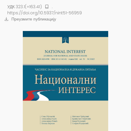
УДК 323.1(=163.41)
.
https://doi.org/10.5937/nint51-56959
Преузмите публикацију