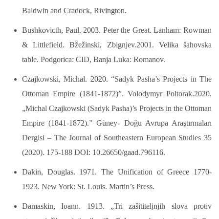
Baldwin and Cradock, Rivington.
Bushkovicth, Paul. 2003. Peter the Great. Lanham: Rowman
& Littlefield. Bžežinski, Zbignjev.2001. Velika šahovska
table. Podgorica: CID, Banja Luka: Romanov.
Czajkowski, Michal. 2020. “Sadyk Pasha’s Projects in The
Ottoman Empire (1841-1872)”. Volodymyr Poltorak.2020.
„Michal Czajkowski (Sadyk Pasha)’s Projects in the Ottoman
Empire (1841-1872).” Güney- Doğu Avrupa Araştırmaları
Dergisi – The Journal of Southeastern European Studies 35
(2020). 175-188 DOI: 10.26650/gaad.796116.
Dakin, Douglas. 1971. The Unification of Greece 1770-
1923. New York: St. Louis. Martin’s Press.
Damaskin, Ioann. 1913. „Tri zašititeljnjih slova protiv