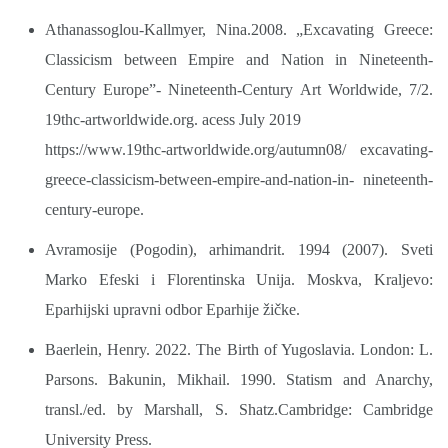
Athanassoglou-Kallmyer, Nina.2008. „Excavating Greece:
Classicism between Empire and Nation in Nineteenth-
Century Europе”- Nineteenth-Century Art Worldwide, 7/2.
19thc-artworldwide.org. acess July 2019
https://www.19thc-artworldwide.org/autumn08/
excavating-
greece-classicism-between-empire-and-nation-in- nineteenth-
century-europe.
Avramosije (Pogodin), arhimandrit. 1994 (2007). Sveti
Marko Efeski i Florentinska Unija. Moskva, Kraljevo:
Eparhijski upravni odbor Eparhije žičke.
Baerlein, Henry. 2022. The Birth of Yugoslavia. London: L.
Parsons. Bakunin, Mikhail. 1990. Statism and Anarchy,
transl./ed. by Marshall, S. Shatz.Cambridge: Cambridge
University Press.