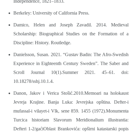
Independence, 1821–1833.
Berkeley: University of California Press.
Damico, Helen and Joseph Zavadil. 2014. Medieval
Scholarship: Biographical Studies on the Formation of a
Discipline: History. Routledge.
Danielsson, Susan. 2021. “Gustav Badin: The Afro-Swedish
Experience in Eighteenth Century Sweden”. The Saber and
Scroll Journal 10(1).Summer 2021. 45–61. doi:
10.18278/sshj.10.1.4.
Danon, Jakov i Verica Stošić.2010.Memoari na holokaust
Jevreja Krajine. Banja Luka: Jevrejska opština. Defter-i
mufassal-i vilayet-i Vlk, sene 859. 1455 (1972).Monumenta
Turcica historiam Slavorum Meridionalium illustrantia:
Defteri 1-2/gaćiOblast Brankovića: opširni katastarski popis