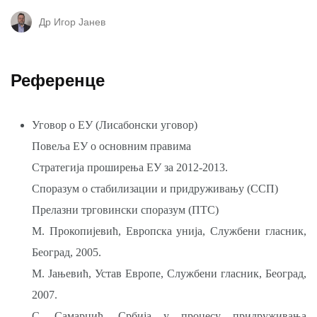
Др Игор Јанев
Референце
Уговор о ЕУ (Лисабонски уговор)
Повеља ЕУ о основним правима
Стратегија проширења ЕУ за 2012-2013.
Споразум о стабилизации и придруживању (ССП)
Прелазни трговински споразум (ПТС)
М. Прокопијевић, Европска унија, Службени гласник,
Београд, 2005.
М. Јањевић, Устав Европе, Службени гласник, Београд,
2007.
С. Самарџић, Србија у процесу придруживања