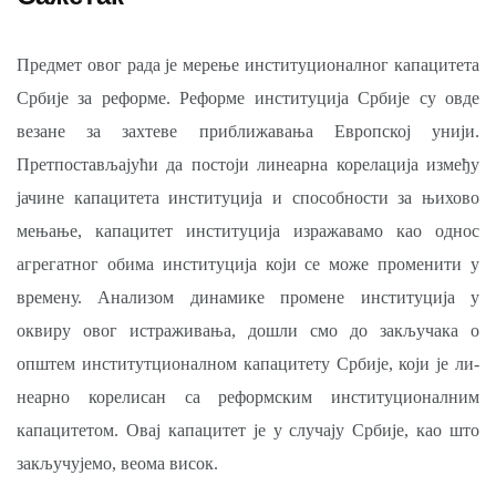
Предмет овог рада је мерење институционалног капацитета
Србије за реформе. Реформе институција Србије су овде
везане за захтеве приближавања Европској унији.
Претпостављајући да постоји линеарна корелација између
јачине капацитета институција и способности за њихово
мењање, капацитет институција изражавамо као однос
агрегатног обима институција који се може променити у
времену. Ана­лизом динамике промене институција у
оквиру овог истраживања, дошли смо до закључака о
општем институтционалном капацитету Србије, који је ли­
неарно корелисан са реформским институционалним
капацитетом. Овај капацитет је у случају Србије, као што
закључујемо, веома висок.