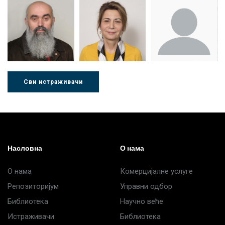
Др Миша
Зоран
Др Марија
Стојадиновић
Милошевић
Ђорић
Сви истраживачи
Др Љубиша
Др Нада
Миломир
Деспотовић
Радушки
Степић
Насловна
О нама
О нама
Комерцијалне услуге
Репозиторијум
Управни одбор
Библиотека
Научно веће
Истраживачи
Библиотека