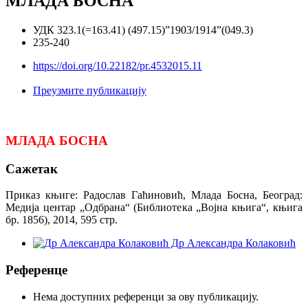
МЛАДА БОСНА
УДК 323.1(=163.41) (497.15)”1903/1914”(049.3)
235-240
https://doi.org/10.22182/pr.4532015.11
Преузмите публикацију
МЛАДА БОСНА
Сажетак
Приказ књиге: Радослав Гаћиновић, Млада Босна, Београд:
Медија центар „Одбрана“ (Библиотека „Војна књига“, књига
бр. 1856), 2014, 595 стр.
Др Александра Колаковић
Референце
Нема доступних референци за ову публикацију.