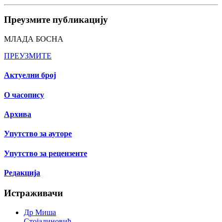
Преузмите публикацију
МЛАДА БОСНА
ПРЕУЗМИТЕ
Актуелни број
О часопису
Архива
Упутство за ауторе
Упутство за рецензенте
Редакција
Истраживачи
Др Миша
Стојадиновић