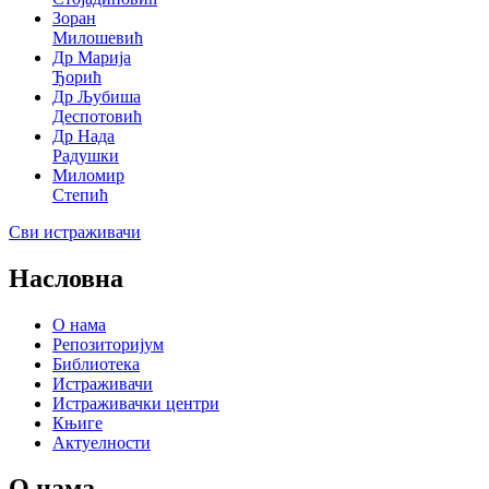
Зоран
Милошевић
Др Марија
Ђорић
Др Љубиша
Деспотовић
Др Нада
Радушки
Миломир
Степић
Сви истраживачи
Насловна
О нама
Репозиторијум
Библиотека
Истраживачи
Истраживачки центри
Књиге
Актуелности
О нама