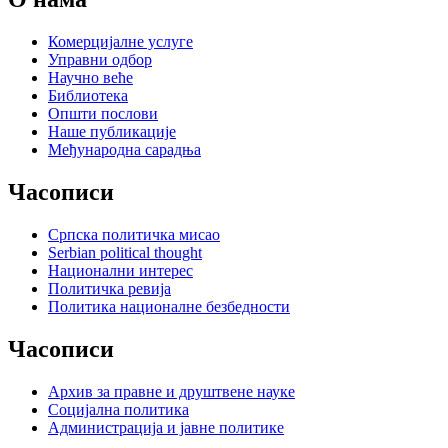
Комерцијалне услуге
Управни одбор
Научно веће
Библиотека
Општи послови
Наше публикације
Међународна сарадња
Часописи
Српска политичка мисао
Serbian political thought
Национални интерес
Политичка ревија
Политика националне безбедности
Часописи
Архив за правне и друштвене науке
Социјална политика
Администрација и јавне политике