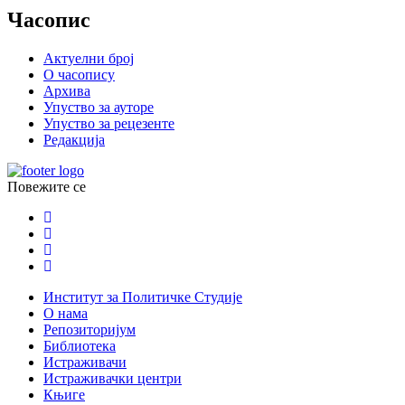
Часопис
Актуелни број
О часопису
Архива
Упуство за ауторе
Упуство за рецезенте
Редакција
Повежите се
Институт за Политичке Студије
О нама
Репозиторијум
Библиотека
Истраживачи
Истраживачки центри
Књиге