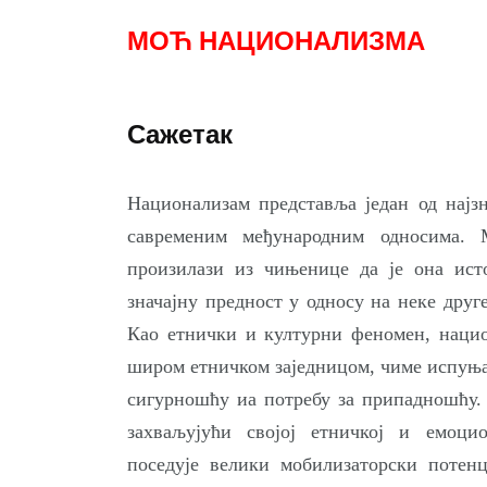
МОЋ НАЦИОНАЛИЗМА
Сажетак
Национализам представља један од најз
савременим међународним односима. 
произилази из чињенице да је она ист
значајну предност у односу на неке друг
Као етнички и културни феномен, нацио
широм етничком заједницом, чиме испуња
сигурношћу иа потребу за припадношћу. 
захваљујући својој етничкој и емоцио
поседује велики мобилизаторски потенц