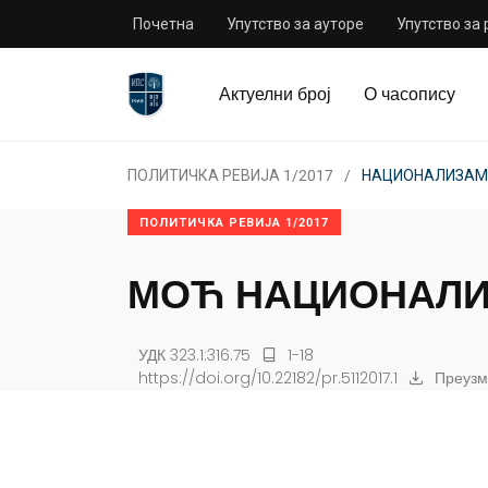
Почетна
Упутство за ауторе
Упутство за
Актуелни број
О часопису
ПОЛИТИЧКА РЕВИЈА 1/2017
НАЦИОНАЛИЗАМ,
ПОЛИТИЧКА РЕВИЈА 1/2017
МОЋ НАЦИОНАЛ
УДК 323.1:316.75
1-18
https://doi.org/10.22182/pr.5112017.1
Преузм