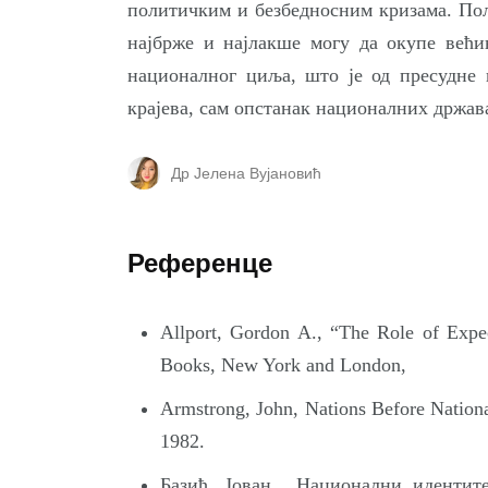
политичким и безбедносним кризама. Пол
најбрже и најлакше могу да окупе већи
националног циља, што је од пресудне в
крајева, сам опстанак националних држав
Др Јелена Вујановић
Референце
Allport, Gordon A., “The Role of Expe
Books, New York and London,
Armstrong, John, Nations Before Nationa
1982.
Базић, Јован, „Национални идентит