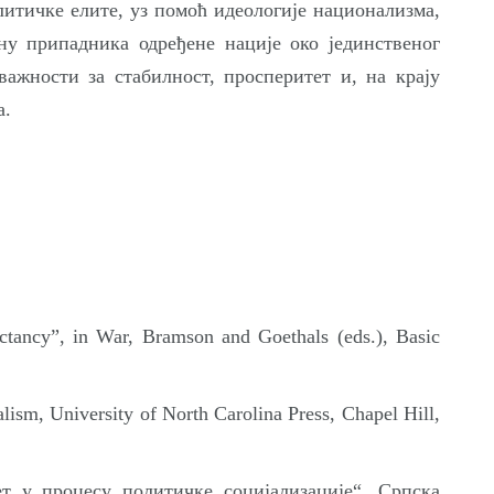
итичке елите, уз помоћ идеологије национализма,
ну припадника одређене нације око јединственог
ажности за стабилност, просперитет и, на крају
а.
ctancy”, in War, Bramson and Goethals (eds.), Basic
lism, University of North Carolina Press, Chapel Hill,
ет у процесу политичке социјализације“, Српска