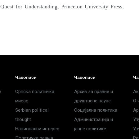
Quest for Understanding, Princeton University Press,
Часописи
Часописи
Ча
е
Српска политичка
Архив за правне и
Ак
мисао
друштвене науке
О 
Serbian political
Социјална политика
Ар
thought
Администрација и
Уп
Национални интерес
јавне политике
Уп
Политичка ревија
Ре