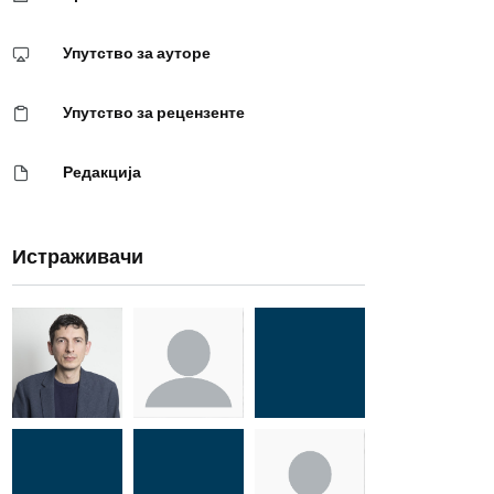
Упутство за ауторе
Упутство за рецензенте
Редакција
Истраживачи
Др Миша
Зоран
Др Марија
Стојадиновић
Милошевић
Ђорић