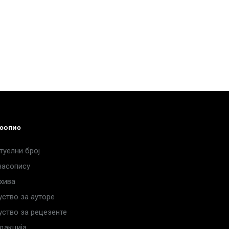
сопис
туелни број
часопису
хива
уство за ауторе
уство за рецезенте
дакција