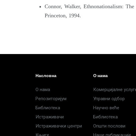
Connor, Walker, Ethnonationalism: The 
Princeton, 1994.
Насловна
О нама
О нама
Комерцијалне услуг
Репозиторијум
Управни одбор
Библиотека
Научно веће
Истраживачи
Библиотека
Истраживачки центри
Општи послови
Књиге
Наше публикације