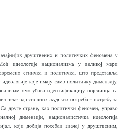
начајнијих друштвених и политичких феномена у
Моћ идеологије национализма у великој мери
овремено етничка и политичка, што представља
е идеологије које имају само политичку димензију.
нализам омогућава идентификацију појединца са
ва неке од основних људских потреба – потребу за
Са друге стране, као политички феномен, управо
налној димензији, националистичка идеологија
ијал, који добија посебан значај у друштвеним,