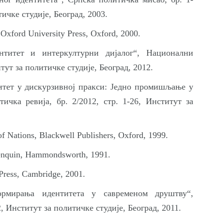
тичке студије, Београд, 2003.
 Oxford University Press, Oxford, 2000.
титет и интеркултурни дијалог“, Национални
тут за политичке студије, Београд, 2012.
тет у дискурзивној пракси: Једно промишљање у
чка ревија, бр. 2/2012, стр. 1-26, Институт за
of Nations, Blackwell Publishers, Oxford, 1999.
 Penquin, Hammondsworth, 1991.
 Press, Cambridge, 2001.
ормирања идентитета у савременом друштву“,
2, Институт за политичке студије, Београд, 2011.