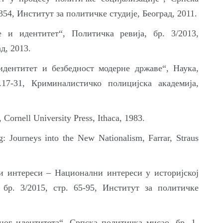
354, Институт за политичке студије, Београд, 2011.
 и идентитет“, Политичка ревија, бр. 3/2013,
д, 2013.
идентитет и безбедност модерне државе“, Наука,
.17-31, Криминалистичко полицијска академија,
 Cornell University Press, Ithaca, 1983.
g: Journeys into the New Nationalism, Farrar, Straus
 интереси – Национални интереси у историјској
 бр. 3/2015, стр. 65-95, Институт за политичке
ног идентитета“, Српска политичка мисао, бр. 1-