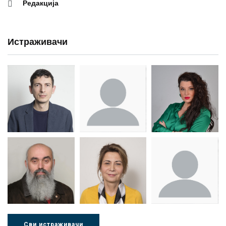
Редакција
Истраживачи
Др Миша
Зоран
Др Марија
Стојадиновић
Милошевић
Ђорић
Сви истраживачи