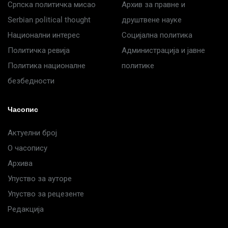
Српска политичка мисао
Архив за правне и
Serbian political thought
друштвене науке
Национални интерес
Социјална политика
Политичка ревија
Администрација и јавне
Политика националне
политике
безбедности
Часопис
Актуелни број
О часопису
Архива
Упуство за ауторе
Упуство за рецезенте
Редакција