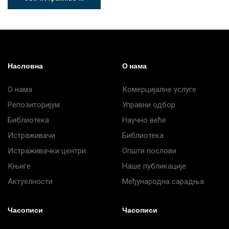
Др Љубиша
Др Нада
Миломир
Деспотовић
Радушки
Степић
Насловна
О нама
О нама
Комерцијалне услуге
Репозиторијум
Управни одбор
Библиотека
Научно веће
Истраживачи
Библиотека
Истраживачки центри
Општи послови
Књиге
Наше публикације
Актуелности
Међународна сарадња
Часописи
Часописи