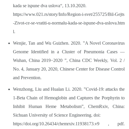
kada se ispune dva uslova“, 13.10.2020.
https://www.021.rs/story/Info/Region-i-svet/255725/Bil-Gejts
-Zivot-ce-se-vratiti-u-normalu-kada-se-ispune-dva-uslova.htm
l.
Wenjie, Tan and Wu Guizhen. 2020. ‟A Novel Coronavirus
Genome Identified in a Cluster of Pneumonia Cases —
Wuhan, China 2019−2020 ˮ, China CDC Weekly, Vol. 2 /
No. 4, January 20, 2020, Chinese Center for Disease Control
and Prevention.
Wenzhong, Liu and Hualan Li. 2020. ‟Covid-19: attacks the
1-Beta Chain of Hemoglobin and Captures the Porphyrin to
Inhibit Human Heme Metabolismˮ, ChemRxiv, China:
Sichuan University of Science Engineering. doi:
https://doi.org/10.26434/chemrxiv.11938173.v9
, pdf.