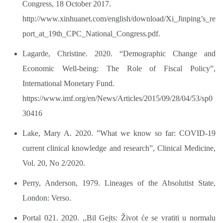
Congress, 18 October 2017.
http://www.xinhuanet.com/english/download/Xi_Jinping’s_re
port_at_19th_CPC_National_Congress.pdf.
Lagarde, Christine. 2020. “Demographic Change and
Economic Well-being: The Role of Fiscal Policy”,
International Monetary Fund.
https://www.imf.org/en/News/Articles/2015/09/28/04/53/sp0
30416
Lake, Mary A. 2020. ‟What we know so far: COVID-19
current clinical knowledge and researchˮ, Clinical Medicine,
Vol. 20, No 2/2020.
Perry, Anderson, 1979. Lineages of the Absolutist State,
London: Verso.
Portal 021. 2020. ,,Bil Gejts: Život će se vratiti u normalu