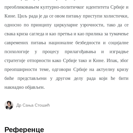
преобликовањем културно-политичког идентитета Србије и
Кине. Циљ рада је да се овом питању приступи холистички,
односно по принципу циркуларне узрочности, тако да се
свака криза сагледа и као претња и као прилика за тумачење
савремених питања националне безбедности и социјалне
психологије у процесу прилагођавања и изградње
стратегије отпорности како Србије тако и Кине. Ипак, због
преопширности теме, одговори Србије на актуелну кризу
биће представљени у другом делу рада који ће бити
накнадно објављен.
Др Сања Стошић
Референце