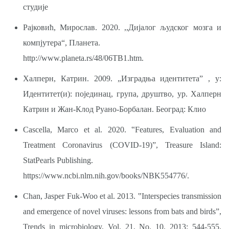
студије
Рајковић, Мирослав. 2020. ,,Дијалог људског мозга и
компјутера“, Планета.
http://www.planeta.rs/48/06TB1.htm.
Халперн, Катрин. 2009. „Изградња идентитетаˮ , у:
Идентитет(и): појединац, група, друштво, ур. Халперн
Катрин и Жан-Клод Руано-Борбалан. Београд: Клио
Cascella, Marco et al. 2020. ‟Features, Evaluation and
Treatment Coronavirus (COVID-19)ˮ, Treasure Island:
StatPearls Publishing.
https://www.ncbi.nlm.nih.gov/books/NBK554776/.
Chan, Jasper Fuk-Woo et al. 2013. ‟Interspecies transmission
and emergence of novel viruses: lessons from bats and birdsˮ,
Trends in microbiology, Vol. 21, No. 10, 2013: 544-555.