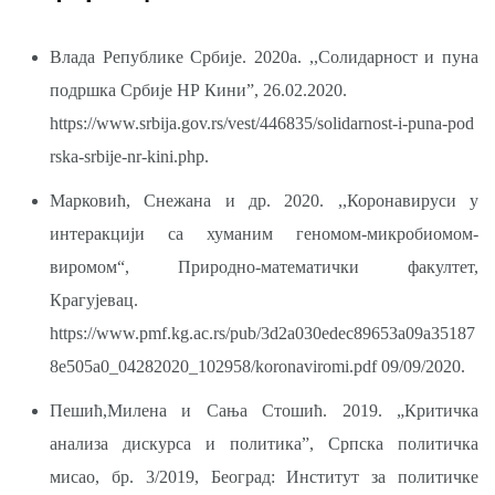
Влада Републике Србије. 2020a. ,,Солидарност и пуна
подршка Србије НР Кини”, 26.02.2020.
https://www.srbija.gov.rs/vest/446835/solidarnost-i-puna-pod
rska-srbije-nr-kini.php.
Марковић, Снежана и др. 2020. ,,Коронавируси у
интеракцији са хуманим геномом-микробиомом-
виромом“, Природно-математички факултет,
Крагујевац.
https://www.pmf.kg.ac.rs/pub/3d2a030edec89653a09a35187
8e505a0_04282020_102958/koronaviromi.pdf
09/09/2020.
Пешић,Милена и Сања Стошић. 2019. „Критичка
анализа дискурса и политика”, Српска политичка
мисао, бр. 3/2019, Београд: Институт за политичке