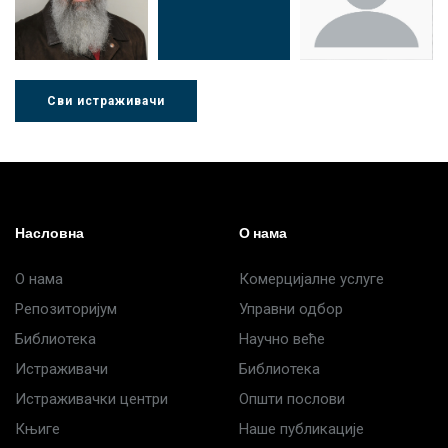
Сви истраживачи
Др Љубиша
Др Нада
Миломир
Деспотовић
Радушки
Степић
Насловна
О нама
О нама
Комерцијалне услуге
Репозиторијум
Управни одбор
Библиотека
Научно веће
Истраживачи
Библиотека
Истраживачки центри
Општи послови
Књиге
Наше публикације