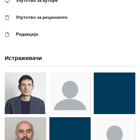
Упутство за ауторе
Упутство за рецензенте
Редакција
Истраживачи
Др Миша
Зоран
Др Марија
Стојадиновић
Милошевић
Ђорић