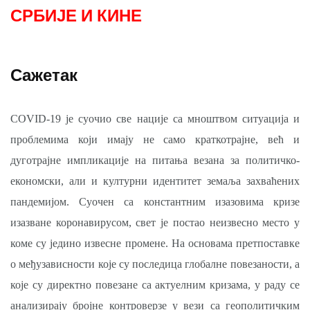
СРБИЈЕ И КИНЕ
Сажетак
COVID-19 је суочио све нације са мноштвом ситуација и
проблемима који имају не само краткотрајне, већ и
дуготрајне импликације на питања везана за политичко-
економски, али и културни идентитет земаља захваћених
пандемијом. Суочен са константним изазовима кризе
изазване коронавирусом, свет је постао неизвесно место у
коме су једино извесне промене. На основама прeтпoстaвкe
o међузависности које су последица глобалне повезаности, а
које су директно повезане са актуелним кризама, у раду се
aнaлизирaју бројне контроверзе у вези са геополитичким