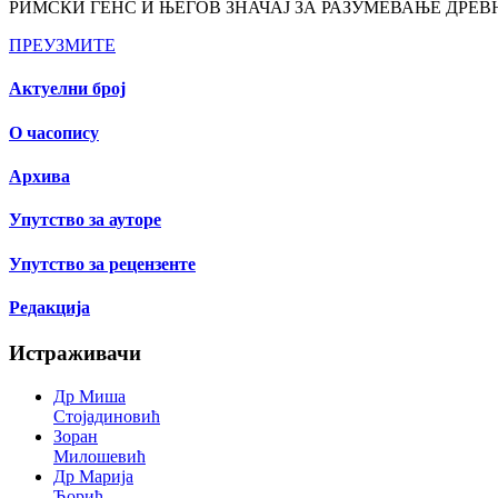
РИМСКИ ГЕНС И ЊЕГОВ ЗНАЧАЈ ЗА РАЗУМЕВАЊЕ ДРЕ
ПРЕУЗМИТЕ
Актуелни број
О часопису
Архива
Упутство за ауторе
Упутство за рецензенте
Редакција
Истраживачи
Др Миша
Стојадиновић
Зоран
Милошевић
Др Марија
Ђорић