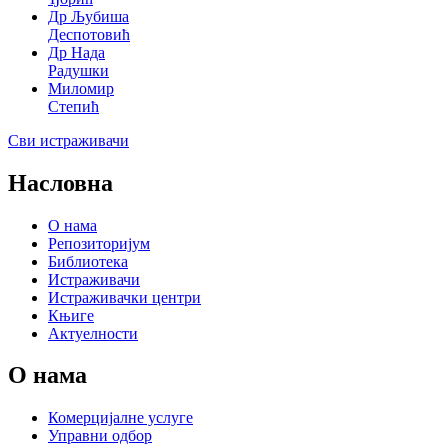
Др Љубиша
Деспотовић
Др Нада
Радушки
Миломир
Степић
Сви истраживачи
Насловна
О нама
Репозиторијум
Библиотека
Истраживачи
Истраживачки центри
Књиге
Актуелности
О нама
Комерцијалне услуге
Управни одбор