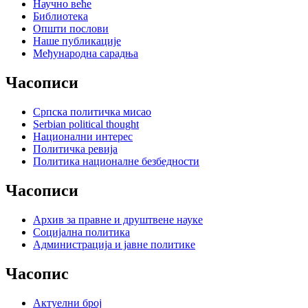
Научно веће
Библиотека
Општи послови
Наше публикације
Међународна сарадња
Часописи
Српска политичка мисао
Serbian political thought
Национални интерес
Политичка ревија
Политика националне безбедности
Часописи
Архив за правне и друштвене науке
Социјална политика
Администрација и јавне политике
Часопис
Актуелни број