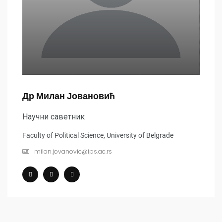
Др Милан Јовановић
Научни саветник
Faculty of Political Science, University of Belgrade
milan.jovanovic@ips.ac.rs