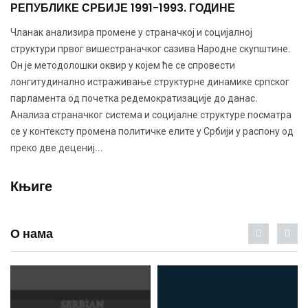
РЕПУБЛИКЕ СРБИЈЕ 1991-1993. ГОДИНЕ
Чланак анализира промене у страначкој и социјалној
структури првог вишестраначког сазива Народне скупштине.
Он је методолошки оквир у којем ће се спровести
лонгитудинално истраживање структурне динамике српског
парламента од почетка редемократизације до данас.
Анализа страначког система и социјалне структуре посматра
се у контексту промена политичке елите у Србији у распону од
преко две децениј...
Књиге
О нама