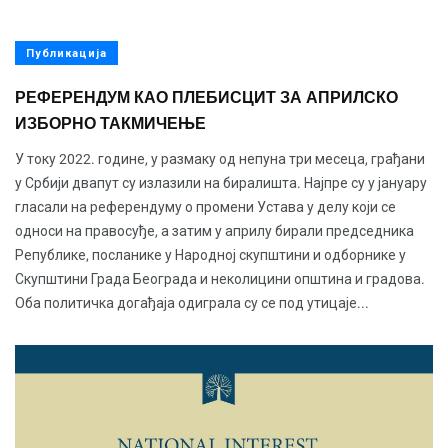
Публикација
РЕФЕРЕНДУМ КАО ПЛЕБИСЦИТ ЗА АПРИЛСКО
ИЗБОРНО ТАКМИЧЕЊЕ
У току 2022. године, у размаку од непуна три месеца, грађани
у Србији двапут су излазили на биралишта. Најпре су у јануару
гласали на референдуму о промени Устава у делу који се
односи на правосуђе, а затим у априлу бирали председника
Републике, посланике у Народној скупштини и одборнике у
Скупштини Града Београда и неколицини општина и градова.
Оба политичка догађаја одиграла су се под утицаје...