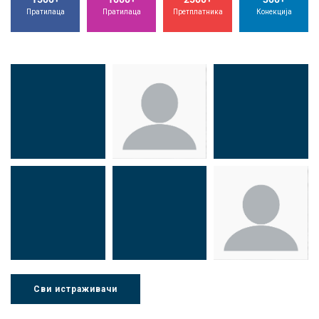
Пратилаца
Пратилаца
Претплатника
Конекција
Др Миша
Зоран
Др Марија
Стојадиновић
Милошевић
Ђорић
Сви истраживачи
Др Љубиша
Др Нада
Миломир
Деспотовић
Радушки
Степић