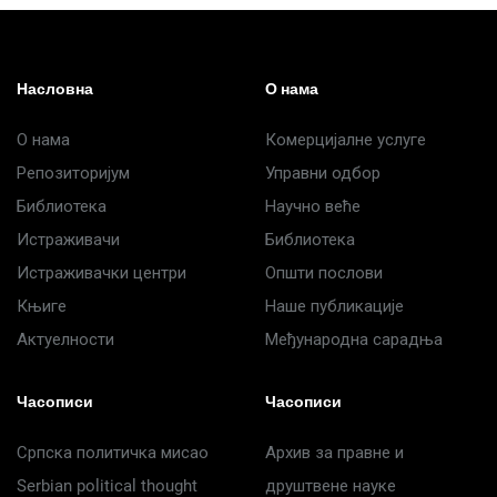
Насловна
О нама
О нама
Комерцијалне услуге
Репозиторијум
Управни одбор
Библиотека
Научно веће
Истраживачи
Библиотека
Истраживачки центри
Општи послови
Књиге
Наше публикације
Актуелности
Међународна сарадња
Часописи
Часописи
Српска политичка мисао
Архив за правне и
Serbian political thought
друштвене науке