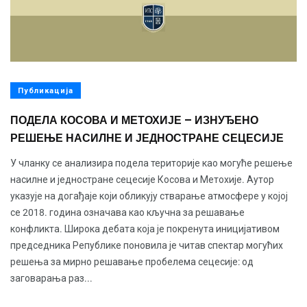
Публикација
ПОДЕЛА КОСОВА И МЕТОХИЈЕ – ИЗНУЂЕНО
РЕШЕЊЕ НАСИЛНЕ И ЈЕДНОСТРАНЕ СЕЦЕСИЈЕ
У чланку се анализира подела територије као могуће решење
насилне и једностране сецесије Косова и Метохије. Аутор
указује на догађаје који обликују стварање атмосфере у којој
се 2018. година означава као кључна за решавање
конфликта. Широка дебата која је покренута иницијативом
председника Републике поновила је читав спектар могућих
решења за мирно решавање пробелема сецесије: од
заговарања раз...