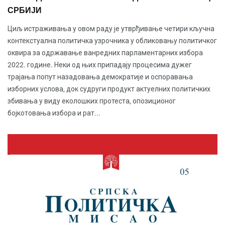
СРБИЈИ
Циљ истраживања у овом раду је утврђивање четири кључна
контекстуална политичка узрочника у обликовању политичког
оквира за одржавање ванредних парламентарних избора
2022. године. Неки од њих припадају процесима дужег
трајања попут назадовања демократије и оспоравања
изборних услова, док судруги продукт актуелних политичких
збивања у виду еколошких протеста, опозиционог
бојкотовања избора и рат...