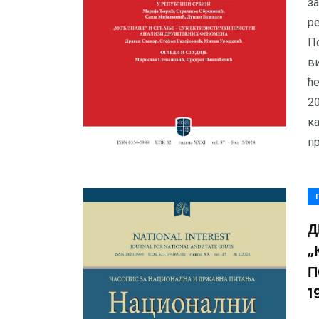
з
ре
По
ви
ће
2
к
пр
Д
„
П
1