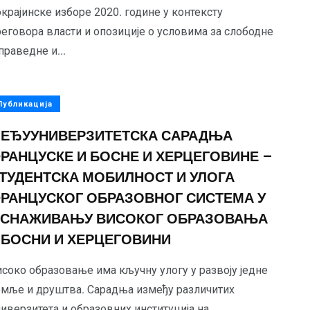
крајинске изборе 2020. године у контексту
реговора власти и опозиције о условима за слободне
праведне и...
Публикација
ЕЂУУНИВЕРЗИТЕТСКА САРАДЊА
РАНЦУСКЕ И БОСНЕ И ХЕРЦЕГОВИНЕ –
ТУДЕНТСКА МОБИЛНОСТ И УЛОГА
РАНЦУСКОГ ОБРАЗОВНОГ СИСТЕМА У
СНАЖИВАЊУ ВИСОКОГ ОБРАЗОВАЊА
 БОСНИ И ХЕРЦЕГОВИНИ
исоко образовање има кључну улогу у развоју једне
емље и друштва. Сарадња између различитих
иверзитета и образовних институција на