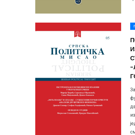
П
И
С
-
Г
З
ф
д
и
је
с