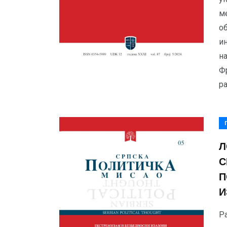
м
о
ин
на
Ф
ра
Л
С
П
И
Р