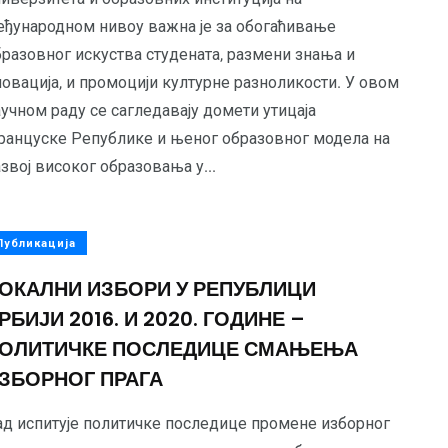
еђународном нивоу важна је за обогаћивање
бразовног искуства студената, размени знања и
овација, и промоцији културне разноликости. У овом
учном раду се сагледавају домети утицаја
ранцуске Републике и њеног образовног модела на
звој високог образовања у...
Публикација
ОКАЛНИ ИЗБОРИ У РЕПУБЛИЦИ
РБИЈИ 2016. И 2020. ГОДИНЕ –
ОЛИТИЧКЕ ПОСЛЕДИЦЕ СМАЊЕЊА
ЗБОРНОГ ПРАГА
ад испитује политичке последице промене изборног