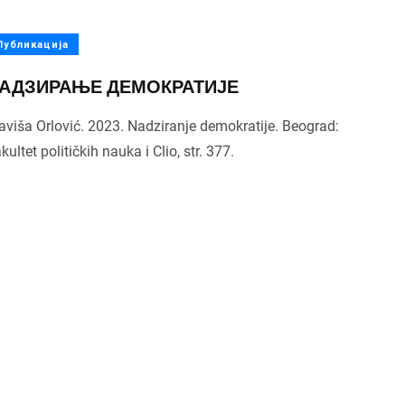
Публикација
50
+
9
+
АДЗИРАЊЕ ДЕМОКРАТИЈЕ
Услуге
Година
Центара
aviša Orlović. 2023. Nadziranje demokratije. Beograd:
kultet političkih nauka i Clio, str. 377.
80
+
50
+
Контакт
Књига
Истраживача