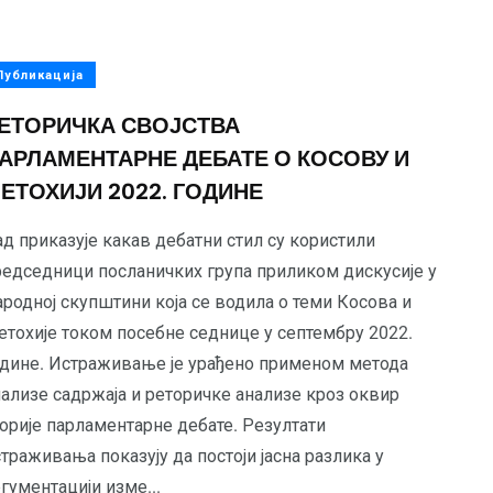
Публикација
ЕТОРИЧКА СВОЈСТВА
АРЛАМЕНТАРНЕ ДЕБАТЕ О КОСОВУ И
ЕТОХИЈИ 2022. ГОДИНЕ
д приказује какав дебатни стил су користили
редседници посланичких група приликом дискусије у
родној скупштини која се водила о теми Косова и
етохије током посебне седнице у септембру 2022.
одине. Истраживање је урађено применом метода
нализе садржаја и реторичке анализе кроз оквир
орије парламентарне дебате. Резултати
траживања показују да постоји јасна разлика у
гументацији изме...