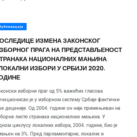
Публикација
ОСЛЕДИЦЕ ИЗМЕНА ЗАКОНСКОГ
ЗБОРНОГ ПРАГА НА ПРЕДСТАВЉЕНОСТ
ТРАНАКА НАЦИОНАЛНИХ МАЊИНА
ЛОКАЛНИ ИЗБОРИ У СРБИЈИ 2020.
ОДИНЕ
аконски изборни праг од 5% важећих гласова
ункционисао је у изборном систему Србије фактички
ве деценије. Од 2004. године он није примењиван на
зборне листе странака националних мањина. У
дном циклусу локалних избора, 2004. године, био је
мањен на 3%. Пред парламентарне, локалне и