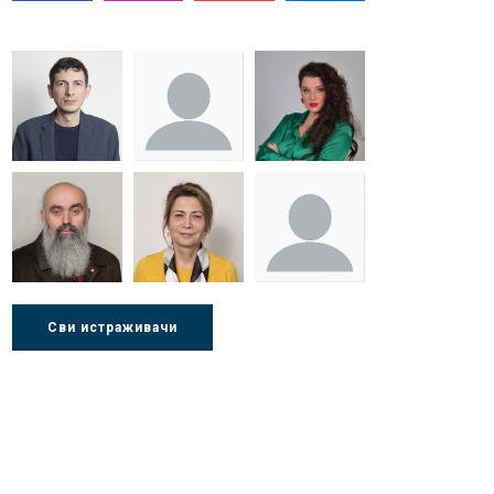
Др Миша
Зоран
Др Марија
Стојадиновић
Милошевић
Ђорић
Др Љубиша
Др Нада
Миломир
Сви истраживачи
Деспотовић
Радушки
Степић