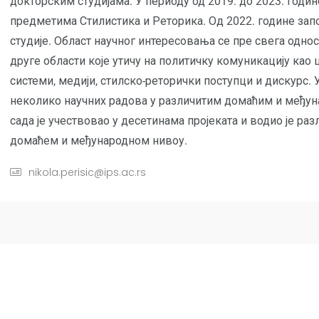
докторским студијама. У периоду од 2019. до 2023. годин
предметима Стилистика и Реторика. Од 2022. године запо
студије. Област научног интересовања се пре свега однос
друге области које утичу на политичку комуникацију као 
системи, медији, стилско-реторички поступци и дискурс. 
неколико научних радова у различитим домаћим и међу
сада је учествовао у десетинама пројеката и водио је ра
домаћем и међународном нивоу.
nikola.perisic@ips.ac.rs