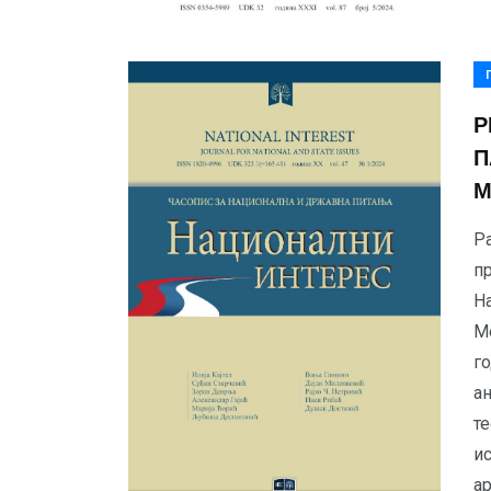
Р
П
М
Ра
п
На
М
г
а
те
ис
ар