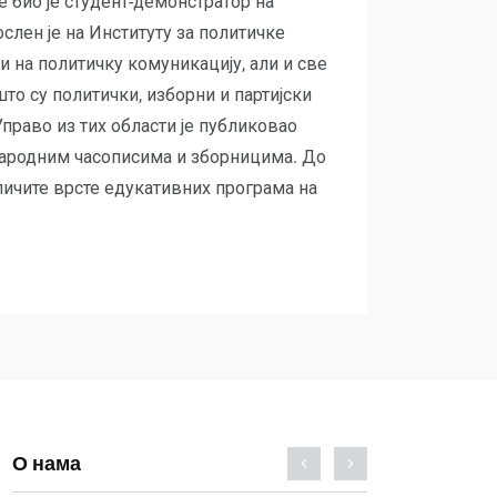
е био је студент-демонстратор на
слен је на Институту за политичке
и на политичку комуникацију, али и све
што су политички, изборни и партијски
Управо из тих области је публиковао
народним часописима и зборницима. До
зличите врсте едукативних програма на
О нама