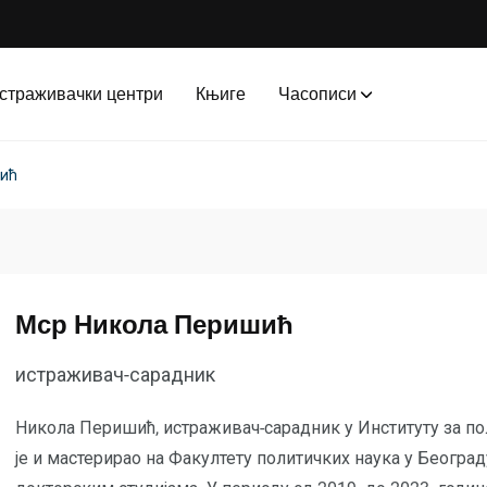
страживачки центри
Књиге
Часописи
шић
Мср Никола Перишић
истраживач-сарадник
Никола Перишић, истраживач-сарадник у Институту за по
је и мастерирао на Факултету политичких наука у Београду