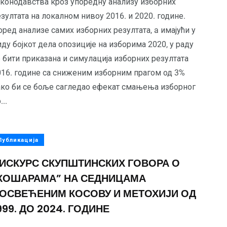
аконодавства кроз упоредну анализу изборних
зултата на локалном нивоу 2016. и 2020. године.
ред анализе самих изборних резултата, a имајући у
ду бојкот дела опозиције на изборима 2020, у раду
 бити приказана и симулација изборних резултата
016. године са сниженим изборним прагом од 3%
ако би се боље сагледао ефекат смањења изборног
...
Публикација
ИСКУРС СКУПШТИНСКИХ ГОВОРА О
КОШАРАМА” НА СЕДНИЦАМА
ОСВЕЋЕНИМ КОСОВУ И МЕТОХИЈИ ОД
999. ДО 2024. ГОДИНЕ