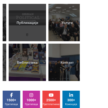
50
+
Публикације
Услуге
Година
80
+
Библиотека
Контакт
Књига
1500+
1000+
2500+
300+
Пратилаца
Пратилаца
Претплатника
Конекција