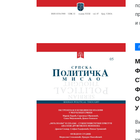
по
п
и 
М
Ф
С
Ф
О
У
В
з
ун