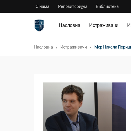
О нама
Репозиторијум
Библиотека
Насловна
Истраживачи
И
Насловна
Истраживачи
Мср Никола Пери