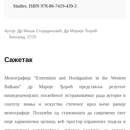
Studies. ISBN 978-86-7419-439-3
Аутор:
Др Миша Стојадиновић
,
Др Марија Ђорић
.
Београд, 2025
Сажетак
Монографија “Extremism and Hooliganism in the Western
Balkans” др Марије Ђорић представља резултат
вишедеценијског, посвећеног истраживачког рада ауторке и
синтезу знања и искуства стеченог кроз њене раније
монографије. Полазећи од становишта да савремени свет
није хармонична целина, већ простор изражених подела и