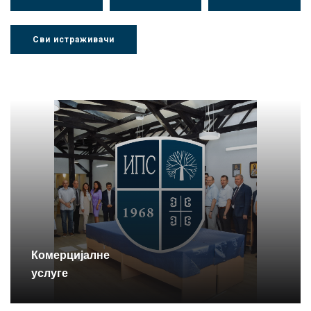
Сви истраживачи
Др Љубиша
Др Нада
Миломир
Деспотовић
Радушки
Степић
Комерцијалне
услуге
Репозиторијум