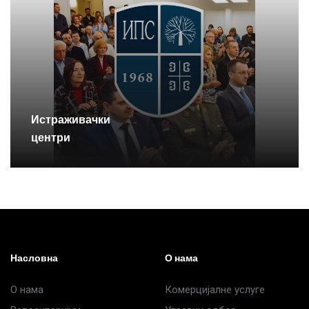
Истраживачки
центри
Насловна
О нама
О нама
Комерцијалне услуге