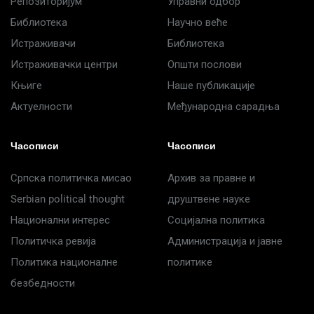
Репозиторијум
Управни одбор
Библиотека
Научно веће
Истраживачи
Библиотека
Истраживачки центри
Општи послови
Књиге
Наше публикације
Актуелности
Међународна сарадња
Часописи
Часописи
Српска политичка мисао
Архив за правне и
Serbian political thought
друштвене науке
Национални интерес
Социјална политика
Политичка ревија
Администрација и јавне
Политика националне
политике
безбедности