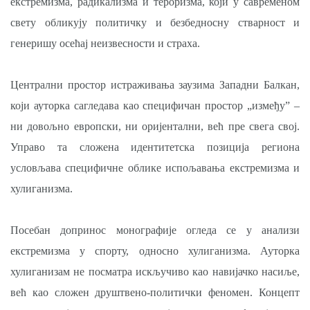
екстремизма, радикализма и тероризма, који у савременом
свету обликују политичку и безбедносну стварност и
генеришу осећај неизвесности и страха.
Централни простор истраживања заузима Западни Балкан,
који ауторка сагледава као специфичан простор „између” –
ни довољно европски, ни оријентални, већ пре свега свој.
Управо та сложена идентитетска позиција региона
условљава специфичне облике испољавања екстремизма и
хулиганизма.
Посебан допринос монографије огледа се у анализи
екстремизма у спорту, односно хулиганизма. Ауторка
хулиганизам не посматра искључиво као навијачко насиље,
већ као сложен друштвено-политички феномен. Концепт