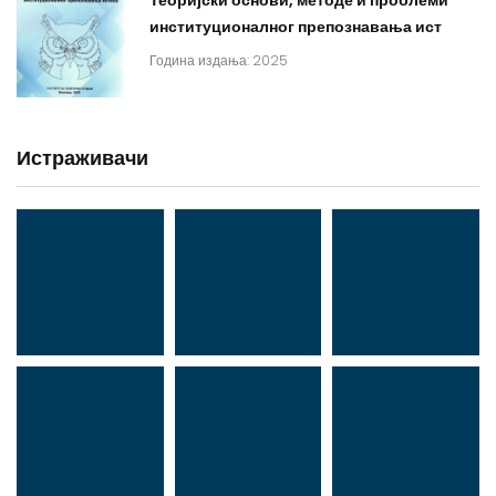
Теоријски основи, методе и проблеми
институционалног препознавања ист
Година издања: 2025
Истраживачи
Др Миша
Зоран
Др Марија
Стојадиновић
Милошевић
Ђорић