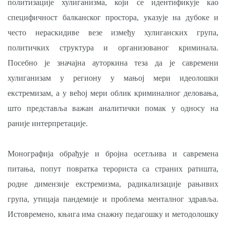
политизације хулиганизма, који се идентификује као
специфичност балканског простора, указује на дубоке и
често нераскидиве везе између хулиганских група,
политичких структура и организованог криминала.
Посебно је значајна ауторкина теза да је савремени
хулиганизам у региону у мањој мери идеолошки
екстремизам, а у већој мери облик криминалног деловања,
што представља важан аналитички помак у односу на
раније интерпретације.
Монографија обрађује и бројна осетљива и савремена
питања, попут повратка терориста са страних ратишта,
родне димензије екстремизма, радикализације рањивих
група, утицаја пандемије и проблема менталног здравља.
Истовремено, књига има снажну педагошку и методолошку