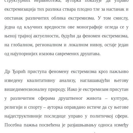
структурних неравнотежа, ауторка показује да управо
екстремизација тих разлика ствара плодно тле за настанак и
опстанак различитих облика екстремизма. У том смислу,
једна од кључних вредности ове монографије огледа се у
њеној трајној актуелности, будући да феномен екстремизма,
на глобалном, регионалном и локалном нивоу, остаје један
од најупорнијих изазова савремених друштава.
Др Ђорић приступа феномену екстремизма кроз пажљиво
изведену квалитативну анализу, наглашавајући његову
вишедимензионалну природу. Иако је екстремизам присутан
у различитим сферама друштвеног живота – култури,
религији и спорту – ауторка оправдано истиче да су његове
најдеструктивније последице управо у политичкој сфери.
Посебна пажња посвећена је разјашњавању односа између