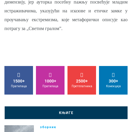
димензију, јер ауторка посебну пажњу посвећује младим
истраживачима, указујући на изазове и етичке замке у
проучавању екстремизма, које метафорички описује као
потрагу за „Светим гралом”.
1500+
1000+
2500+
300+
Пратилаца
Пратилаца
Претплатника
Конекција
КЊИГЕ
зборник