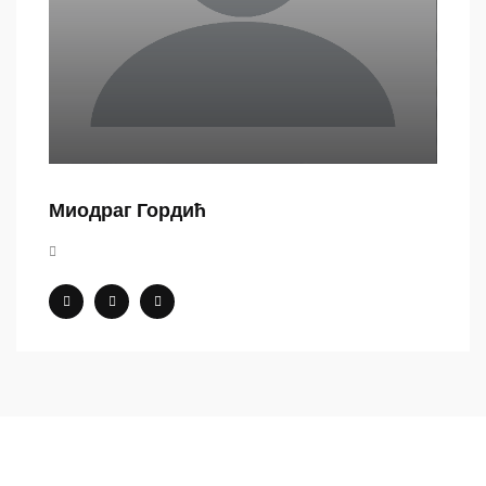
Миодраг Гордић