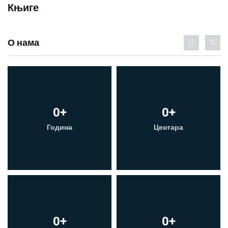
Књиге
О нама
0
+
0
+
Година
Центара
0
+
0
+