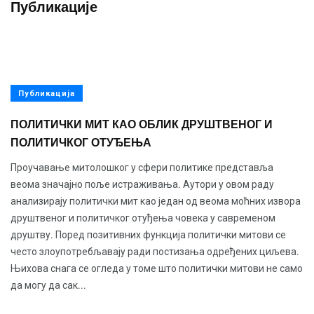
Публикације
Публикација
ПОЛИТИЧКИ МИТ КАО ОБЛИК ДРУШТВЕНОГ И
ПОЛИТИЧКОГ ОТУЂЕЊА
Проучавање митолошког у сфери политике представља
веома значајно поље истраживања. Аутори у овом раду
анализирају политички мит као један од веома моћних извора
друштвеног и политичког отуђења човека у савременом
друштву. Поред позитивних функција политички митови се
често злоупотребљавају ради постизања одређених циљева.
Њихова снага се огледа у томе што политички митови не само
да могу да сак...