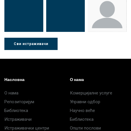
Др Миша
Зоран
Др Марија
Стојадиновић
Милошевић
Ђорић
Сви истраживачи
Др Љубиша
Др Нада
Миломир
Деспотовић
Радушки
Степић
Насловна
О нама
О нама
Комерцијалне услуге
Репозиторијум
Управни одбор
Библиотека
Научно веће
Истраживачи
Библиотека
Истраживачки центри
Општи послови