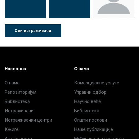
Сви истраживачи
Др Љубиша
Др Нада
Миломир
Деспотовић
Радушки
Степић
Насловна
О нама
О нама
Комерцијалне услуге
Репозиторијум
Управни одбор
Библиотека
Научно веће
Истраживачи
Библиотека
Истраживачки центри
Општи послови
Књиге
Наше публикације
Актуелности
Међународна сарадња