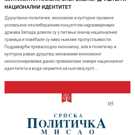
НАЦИОНАЛНИ ИДЕНТИТЕТ
Друштвено-политичке, економске и културне промене
условљене неолибералним концептом најразвијенијих
држава Запада довеле су у питање значај националних
граница и повећале су ниво њихове пропустљивости.
Подривајући превасходно економску, али и политичку и
културну раван друштва, механизми економског
неоколонијализма данас превазилазе оквире националног
идентитета и воде неумитно ка његовој култ...