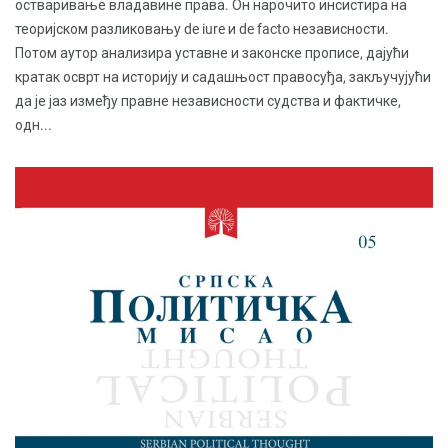
остваривање владавине права. Он нарочито инсистира на
теоријском разликовању de iure и de facto независности.
Потом аутор анализира уставне и законске прописе, дајући
кратак осврт на историју и садашњост правосуђа, закључујући
да је јаз између правне независности судства и фактичке,
одн...