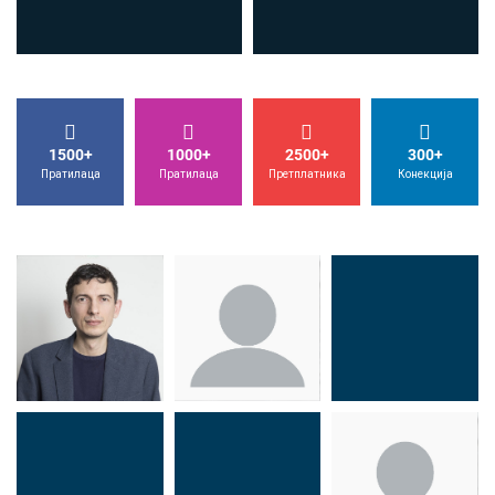
1500+
1000+
2500+
300+
Пратилаца
Пратилаца
Претплатника
Конекција
Др Миша
Зоран
Др Марија
Стојадиновић
Милошевић
Ђорић