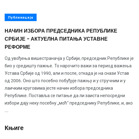
Публикација
НАЧИН ИЗБОРА ПРЕДСЕДНИКА РЕПУБЛИКЕ
СРБИЈЕ − АКТУЕЛНА ПИТАЊА УСТАВНЕ
РЕФОРМЕ
Од увођења вишестраначја у Србији, председник Републике је
био у средишту пажње. То нарочито важи за период важења
Устава Србије од 1990, али и после, откада је на снази Устав
од 2006. Оно што посебно побуђује пажњу и у стручним и у
лаичким круговима јесте начин избора председника
Републике. Поставља се питање да ли заиста непосредни
избори дају неку посебну „моћ“ председнику Републике, и, ако
...
Књиге