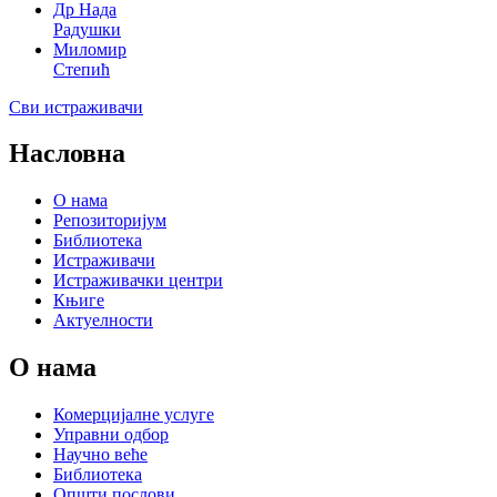
Др Нада
Радушки
Миломир
Степић
Сви истраживачи
Насловна
О нама
Репозиторијум
Библиотека
Истраживачи
Истраживачки центри
Књиге
Актуелности
О нама
Комерцијалне услуге
Управни одбор
Научно веће
Библиотека
Општи послови