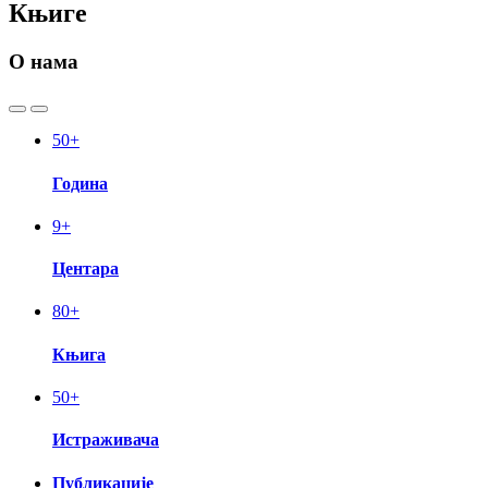
Књиге
О нама
50
+
Година
9
+
Центара
80
+
Књига
50
+
Истраживача
Публикације