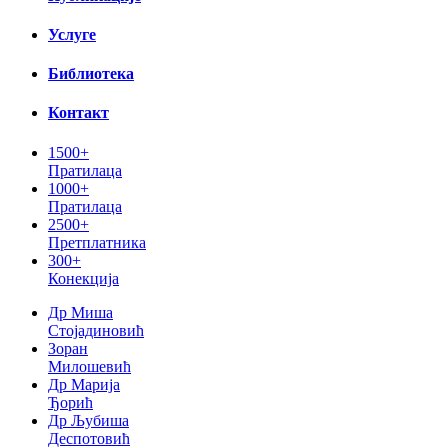
Услуге
Библиотека
Контакт
1500+
Пратилаца
1000+
Пратилаца
2500+
Претплатника
300+
Конекција
Др Миша
Стојадиновић
Зоран
Милошевић
Др Марија
Ђорић
Др Љубиша
Деспотовић