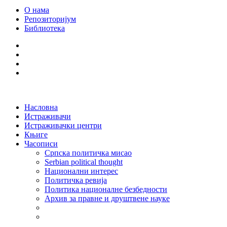
О нама
Репозиторијум
Библиотека
Насловна
Истраживачи
Истраживачки центри
Књиге
Часописи
Српска политичка мисао
Serbian political thought
Национални интерес
Политичка ревија
Политика националне безбедности
Архив за правне и друштвене науке